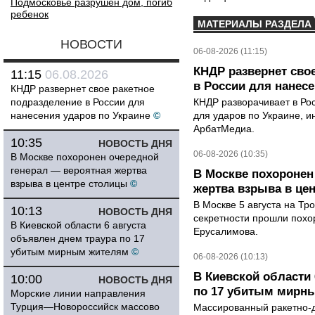
Подмосковье разрушен дом, погиб
ребенок
МАТЕРИАЛЫ РАЗДЕЛА
НОВОСТИ
06-08-2026 (11:15)
КНДР развернет сво
11:15
06.08.2026
в России для нанесе
КНДР развернет свое ракетное
подразделение в России для
КНДР разворачивает в Ро
нанесения ударов по Украине
©
для ударов по Украине, 
АрбатМедиа.
10:35
НОВОСТЬ ДНЯ
06-08-2026 (10:35)
В Москве похоронен очередной
генерал — вероятная жертва
В Москве похоронен
взрыва в центре столицы
©
жертва взрыва в це
В Москве 5 августа на Тр
10:13
НОВОСТЬ ДНЯ
секретности прошли похо
В Киевской области 6 августа
Ерусалимова.
объявлен днем траура по 17
убитым мирным жителям
©
06-08-2026 (10:13)
В Киевской области 
10:00
НОВОСТЬ ДНЯ
по 17 убитым мирн
Морские линии направления
Турция—Новороссийск массово
Массированный ракетно-д