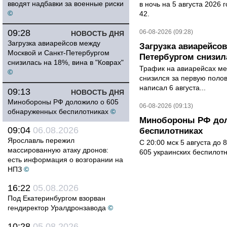
вводят надбавки за военные риски
в ночь на 5 августа 2026 
©
42.
09:28
06-08-2026 (09:28)
НОВОСТЬ ДНЯ
Загрузка авиарейсов между
Загрузка авиарейсо
Москвой и Санкт-Петербургом
Петербургом снизила
снизилась на 18%, вина в "Коврах"
Трафик на авиарейсах ме
©
снизился за первую полов
написал 6 августа...
09:13
НОВОСТЬ ДНЯ
Минобороны РФ доложило о 605
06-08-2026 (09:13)
обнаруженных беспилотниках
©
Минобороны РФ дол
09:04
06.08.2026
беспилотниках
Ярославль пережил
С 20:00 мск 5 августа до
массированную атаку дронов:
605 украинских беспилот
есть информация о возгорании на
НПЗ
©
16:22
05.08.2026
Под Екатеринбургом взорван
гендиректор Уралдронзавода
©
10:28
05.08.2026