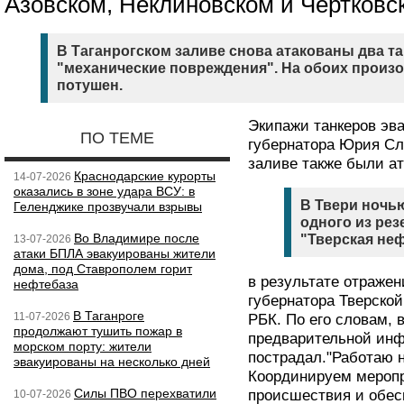
Азовском, Неклиновском и Чертковс
В Таганрогском заливе снова атакованы два та
"механические повреждения". На обоих произо
потушен.
Экипажи танкеров эв
ПО ТЕМЕ
губернатора Юрия С
заливе также были ат
Краснодарские курорты
14-07-2026
оказались в зоне удара ВСУ: в
В Твери ночь
Геленджике прозвучали взрывы
одного из ре
Во Владимире после
"Тверская не
13-07-2026
атаки БПЛА эвакуированы жители
дома, под Ставрополем горит
в результате отраже
нефтебаза
губернатора Тверско
В Таганроге
11-07-2026
РБК. По его словам, 
продолжают тушить пожар в
предварительной инф
морском порту: жители
пострадал."Работаю н
эвакуированы на несколько дней
Координируем меропр
Силы ПВО перехватили
происшествия и обес
10-07-2026