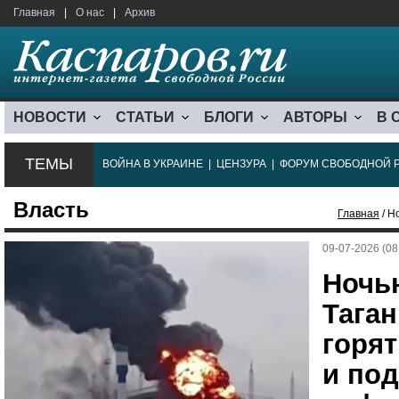
Главная
|
О нас
|
Архив
НОВОСТИ
СТАТЬИ
БЛОГИ
АВТОРЫ
В 
ТЕМЫ
ВОЙНА В УКРАИНЕ
|
ЦЕНЗУРА
|
ФОРУМ СВОБОДНОЙ 
Власть
Главная
/ Н
09-07-2026 (08
Ночью
Таган
горят
и по