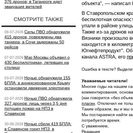
376 дронов; в Таганроге идет
объекта", — написал 
эвакуация жителей
В Ставропольском кра
СМОТРИТЕ ТАКЖЕ
беспилотная опаснос
упали в районе улиц
Также из-за дронов н
Силы ПВО обнаружили
08-07-2026
415 дронов, повреждены два
Вязники произошло в
танкера, в Сочи задержаны 50
находится в километ
рейсов
Югнефтепродукт"⁠. Об
канала ASTRA, его
пр
Мэр Москвы объявил о
07-07-2026
430 беспилотниках, летевших на
столицу
Ошибка в тексте? Выдел
Ночью обнаружили 155
03-07-2026
Уважаемые читатели!
БПЛА: в аннексированном Крыму
Многие годы на нашем са
остановили движение электричек
комментирования, основа
(как говорится «без объ
Ночью ПВО обнаружила
02-07-2026
327 дронов: лишь через 3,5 дня
плагин
. Отключил не толь
потушен пожар на НПЗ в
Таким образом, вы и мы о
Славянске
Мы постараемся найти за
потребуется время.
Ночью сбили 419 БПЛА:
30-06-2026
С уважением,
в Славянске горит НПЗ, в
Редакция