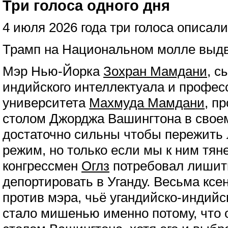
Три голоса одного дня
4 июля 2026 года три голоса описал
Трамп на Национальном молле выдв
Мэр Нью-Йорка
Зохран Мамдани
, с
индийского интеллектуала и профес
университета
Махмуда Мамдани
, п
столом Джорджа Вашингтона в свое
достаточно сильны чтобы пережить
режим, но только если мы к ним тяне
конгрессмен
Оглз
потребовал лишить
депортировать в Уганду. Весьма кс
против мэра, чьё угандийско-индий
стало мишенью именно потому, что 