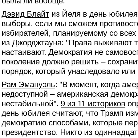
была ли вообще.
Дэвид Блайт
из Йеля в день юбилея:
выборы, если мы сможем противост
избирателей, планируемому со всех
из Джорджтауна: "Права выживают т
настаивают. Демократия не самовос
поколение должно решить – сохрани
порядок, который унаследовало или с
Рам Эмануэль
: "В момент, когда ам
недоступной – американская демокр
нестабильной".
9 из 11 историков
опр
день юбилея считают, что Трамп и
демократию способами, которые пер
президентство. Никто из одиннадца