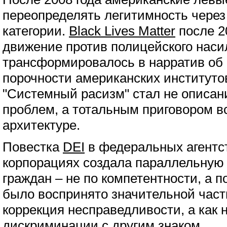
переопределять легитимность через
категории.
Black Lives Matter
после 2
движение против полицейского наси
трансформировалось в нарратив об
порочности американских институтов
"Системный расизм" стал не описан
проблем, а тотальным приговором в
архитектуре.
Повестка
DEI
в федеральных агентст
корпорациях создала параллельную
граждан – не по компетентности, а п
было воспринято значительной част
коррекция несправедливости, а как
дискриминации с другим знаком.