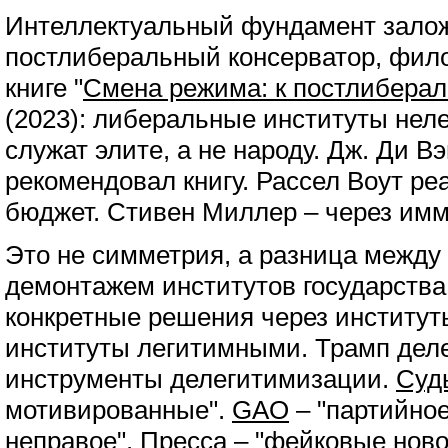
Интеллектуальный фундамент залож
постлиберальный консерватор, фил
книге "
Смена режима: к постлибера
(2023): либеральные институты нел
служат элите, а не народу. Дж. Ди В
рекомендовал книгу. Рассел Воут ре
бюджет. Стивен Миллер – через им
Это не симметрия, а разница между 
демонтажем институтов государства
конкретные решения через институт
институты легитимными. Трамп дел
инструменты делегитимизации.
Суд
мотивированные".
GAO
– "партийное
неправое".
Пресса
– "фейковые ново