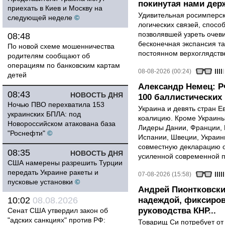
покинутая нами держ
приехать в Киев и Москву на
Удивительная росимперск
следующей неделе
©
логических связей, спосо
позволявшей узреть очев
08:48
бесконечная экспансия т
По новой схеме мошенничества
постоянном верхоглядств
родителям сообщают об
операциям по банковским картам
08-08-2026 (00:24)
детей
Александр Немец: Р
08:43
НОВОСТЬ ДНЯ
100 баллистических 
Ночью ПВО перехватила 153
Украина и девять стран 
украинских БПЛА: под
коалицию. Кроме Украины,
Новороссийском атакована база
Лидеры Дании, Франции, 
"Роснефти"
©
Испании, Швеции, Украин
совместную декларацию о
08:35
НОВОСТЬ ДНЯ
усиленной современной п
США намерены разрешить Турции
передать Украине ракеты и
07-08-2026 (15:58)
пусковые установки
©
Андрей Пионтковски
10:02
08.08.2026
надеждой, фиксиров
руководства КНР...
Сенат США утвердил закон об
"адских санкциях" против РФ:
Товарищ Си потребует от