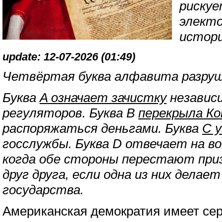
риску
электо
истор
update: 12-07-2026 (01:49)
Четвёртая буква алфавита разруш
Буква
A означает зачистку
независ
регуляторов. Буква B
перекрыла Ко
распоряжаться деньгами. Буква
C 
госслужбы. Буква D отвечает на во
когда обе стороны перестают пр
друг друга, если одна из них делае
государства.
Американская демократия имеет се