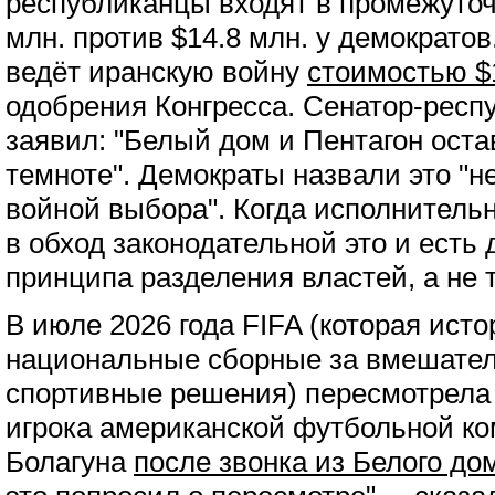
республиканцы входят в промежуто
млн. против $14.8 млн. у демократо
ведёт иранскую войну
стоимостью $
одобрения Конгресса. Сенатор-респ
заявил: "Белый дом и Пентагон оста
темноте". Демократы назвали это "
войной выбора". Когда исполнительн
в обход законодательной это и есть
принципа разделения властей, а не 
В июле 2026 года FIFA (которая ист
национальные сборные за вмешател
спортивные решения) пересмотрел
игрока американской футбольной к
Болагуна
после звонка из Белого до