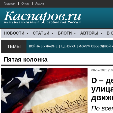
Главная
|
О нас
|
Архив
НОВОСТИ
СТАТЬИ
БЛОГИ
АВТОРЫ
В 
ТЕМЫ
ВОЙНА В УКРАИНЕ
|
ЦЕНЗУРА
|
ФОРУМ СВОБОДНОЙ 
Пятая колонка
08-07-2026 (10
D – д
улиц
движ
По все