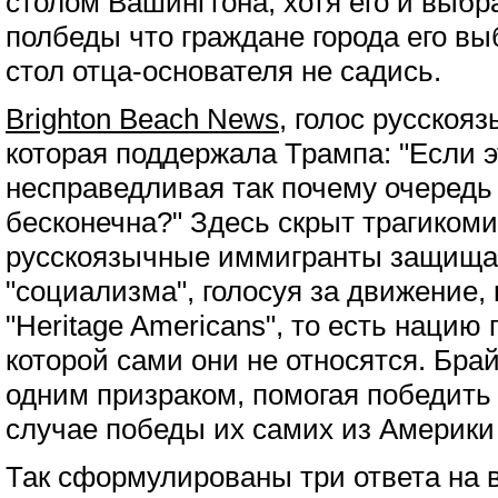
столом Вашингтона, хотя его и выбр
полбеды что граждане города его вы
стол отца-основателя не садись.
Brighton Beach News
, голос русскоя
которая поддержала Трампа: "Если э
несправедливая так почему очеред
бесконечна?" Здесь скрыт трагикоми
русскоязычные иммигранты защища
"социализма", голосуя за движение, 
"Heritage Americans", то есть нацию 
которой сами они не относятся. Бра
одним призраком, помогая победить 
случае победы их самих из Америки 
Так сформулированы три ответа на в