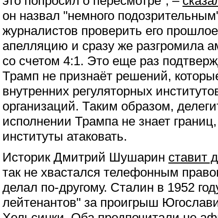
это попросил о пересмотре", –
сказа
он назвал "немного подозрительным
журналистов проверить его прошлое
апелляцию и сразу же разгромила 
со счетом 4:1. Это еще раз подтверж
Трамп не признаёт решений, которы
внутренних регуляторных институто
организаций. Таким образом, делег
исполнении Трампа не знает границ,
институты атаковать.
Историк Дмитрий Шушарин
ставит 
так не хвастался телефонным правом
делал по-другому. Сталин в 1952 год
лейтенантов" за проигрыш Югослав
Хельсинки. Оба предпочитали не а