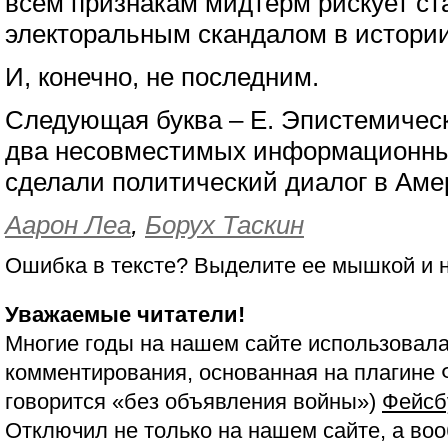
всем признакам мидтерм рискует с
электоральным скандалом в истори
И, конечно, не последним.
Следующая буква – E. Эпистемическ
два несовместимых информационны
сделали политический диалог в Ам
Аарон Леа
,
Борух Таскин
Ошибка в тексте? Выделите ее мышкой и
Уважаемые читатели!
Многие годы на нашем сайте использовала
комментирования, основанная на плагине 
говорится «без объявления войны»)
Фейсб
Отключил не только на нашем сайте, а воо