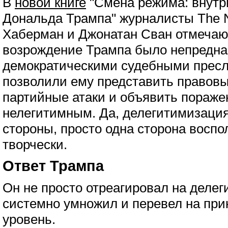
В
новой книге
"Смена режима: внутр
Дональда Трампа" журналисты The N
Хаберман и Джонатан Сван отмечаю
возрождение Трампа было непредна
демократическими судебными прес
позволили ему представить правов
партийные атаки и объявить пораже
нелегитимным. Да, делегитимизация
стороны, просто одна сторона воспо
творчески.
Ответ Трампа
Он не просто отреагировал на делег
системно умножил и перевел на при
уровень.