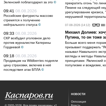
Зеленский поблагодарил за это
©
прекратить огонь "по лини
Пекине на следующей нед
09:41
08.08.2026
урегулирование кризиса, 
Российские фигуристы массово
нерушимой территориальн
стремятся к получению
нейтрального статуса
©
07-08-2026 (14:12)
Михаил Долиев: хочу
09:33
08.08.2026
Путина, то он тоже з
СКР возбудил уголовное дело
против журналистки Катерины
Больше всего меня поража
Гордеевой
©
призывает поддержать "Яб
называл Навального экст
09:18
08.08.2026
взгляды и методы Наваль
Продавцам на Wildberries подняли
принципами. Явлинский о
цену страховки, включив в неё
популизме и вождизме, ко
последствия атак БПЛА
©
НОВОСТИ
Оппозиция
© 2005-2026. Все права защищены. v1
Власть