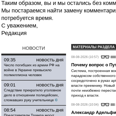
Таким образом, вы и мы остались без ком
Мы постараемся найти замену комментария
потребуется время.
С уважением,
Редакция
МАТЕРИАЛЫ РАЗДЕЛА
НОВОСТИ
08-08-2026 (10:57)
09:35
НОВОСТЬ ДНЯ
Почему вопрос о Пут
Число погибших из армии РФ на
войне в Украине превысило
Система, построенная вок
полмиллиона человек
парадоксом собственного
сосредоточено в руках ар
09:01
НОВОСТЬ ДНЯ
власти преемнику. Новый 
Следствие прекратило уголовное
почти неизбежно перестан
дело в отношении полицейских,
приход к власти.
сломавших руку учительнице
©
08-08-2026 (10:04)
08:54
НОВОСТЬ ДНЯ
Александр Адельфи
Представители Трампа могут