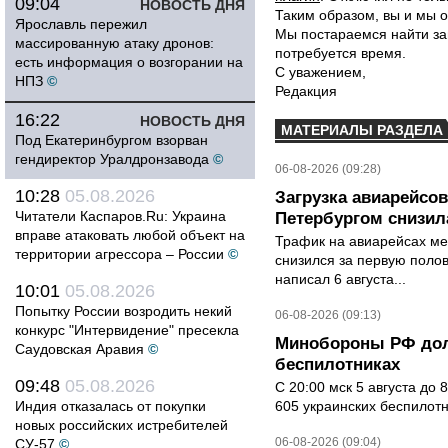
09:04
НОВОСТЬ ДНЯ
Таким образом, вы и мы о
Ярославль пережил
Мы постараемся найти за
массированную атаку дронов:
потребуется время.
есть информация о возгорании на
С уважением,
НПЗ
©
Редакция
16:22
НОВОСТЬ ДНЯ
МАТЕРИАЛЫ РАЗДЕЛА
Под Екатеринбургом взорван
гендиректор Уралдронзавода
©
06-08-2026 (09:28)
10:28
05.08.2026
Загрузка авиарейсо
Читатели Каспаров.Ru: Украина
Петербургом снизила
вправе атаковать любой объект на
Трафик на авиарейсах ме
территории агрессора – России
©
снизился за первую полов
написал 6 августа...
10:01
05.08.2026
Попытку России возродить некий
06-08-2026 (09:13)
конкурс "Интервидение" пресекла
Минобороны РФ дол
Саудовская Аравия
©
беспилотниках
09:48
05.08.2026
С 20:00 мск 5 августа до
Индия отказалась от покупки
605 украинских беспилот
новых российских истребителей
06-08-2026 (09:04)
СУ-57
©