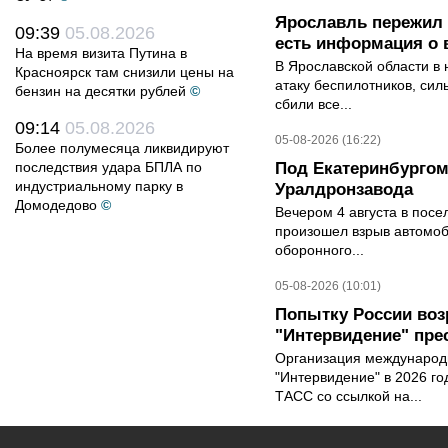
Ярославль пережил 
09:39
05.08.2026
есть информация о 
На время визита Путина в
В Ярославской области в 
Красноярск там снизили цены на
атаку беспилотников, си
бензин на десятки рублей
©
сбили все...
09:14
05.08.2026
05-08-2026 (16:22)
Более полумесяца ликвидируют
последствия удара БПЛА по
Под Екатеринбургом
индустриальному парку в
Уралдронзавода
Домодедово
©
Вечером 4 августа в пос
произошел взрыв автомоб
оборонного...
05-08-2026 (10:01)
Попытку России воз
"Интервидение" пре
Организация международн
"Интервидение" в 2026 го
ТАСС со ссылкой на...