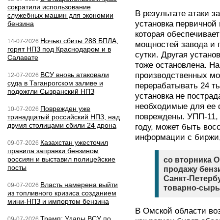
сократили использование
В результате атаки з
служебных машин для экономии
установка первичной
бензина
которая обеспечивае
Ночью сбиты 288 БПЛА,
14-07-2026
мощностей завода и 
горят НПЗ под Краснодаром и в
сутки. Другая устано
Салавате
тоже остановлена. Н
ВСУ вновь атаковали
производственных мо
12-07-2026
суда в Таганрогском заливе и
перерабатывать 24 ты
подожгли Сызранский НПЗ
установка не пострад
необходимые для ее 
Поврежден уже
10-07-2026
повреждены. УПП-11,
тринадцатый российский НПЗ, над
двумя столицами сбили 24 дрона
году, может быть во
информации с биржи
Казахстан ужесточил
09-07-2026
правила заправки бензином
россиян и выставил полицейские
со вторника 
посты
продажу бензи
Санкт-Петерб
Власть намерена выйти
09-07-2026
товарно-сырь
из топливного кризиса созданием
мини-НПЗ и импортом бензина
В Омской области воз
Трамп: Удары ВСУ по
09-07-2026