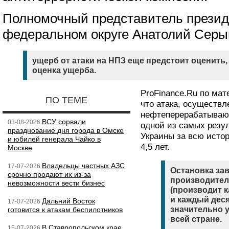
Полномочный представитель презид
федеральном округе Анатолий Серы
ущерб от атаки на НПЗ еще предстоит оценить,
оценка ущерба.
ProFinance.Ru по ма
ПО ТЕМЕ
что атака, осуществл
нефтеперерабатывающ
ВСУ сорвали
03-08-2026
одной из самых резу
празднование дня города в Омске
Украины за всю исто
и юбилей генерала Чайко в
4,5 лет.
Москве
Владельцы частных АЗС
17-07-2026
Остановка зав
срочно продают их из-за
производител
невозможности вести бизнес
(производит 
и каждый дес
Дальний Восток
17-07-2026
значительно 
готовится к атакам беспилотников
всей стране.
В Ставропольском крае
15-07-2026