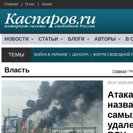
Главная
|
О нас
|
Архив
НОВОСТИ
СТАТЬИ
БЛОГИ
АВТОРЫ
В 
ТЕМЫ
ВОЙНА В УКРАИНЕ
|
ЦЕНЗУРА
|
ФОРУМ СВОБОДНОЙ 
Власть
Главная
/ Н
08-07-2026 (09
Атак
назва
самы
удал