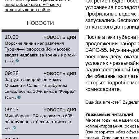
как регион будет обе
энергообъектам в РФ могут
устранения последст
положить конец войне
Профильные ведомств
запускались беспилот
НОВОСТИ
от которого до границ
10:00
После атаки губернат
НОВОСТЬ ДНЯ
Морские линии направления
продолжении набора 
Турция—Новороссийск массово
БАРС-55. Мужчин-до
вводят надбавки за военные риски
военному делу, оказ
©
7 мин.
условиях чрезвычайн
радиоэлектронной бо
09:28
НОВОСТЬ ДНЯ
Им обещаны выплаты 
Загрузка авиарейсов между
которых подробно мог
Москвой и Санкт-Петербургом
комиссариате.
снизилась на 18%, вина в "Коврах"
©
39 мин.
Ошибка в тексте? Выдел
09:13
НОВОСТЬ ДНЯ
Уважаемые читатели!
Минобороны РФ доложило о 605
Многие годы на нашем са
обнаруженных беспилотниках
54
комментирования, основа
©
мин.
(как говорится «без объ
плагин
. Отключил не толь