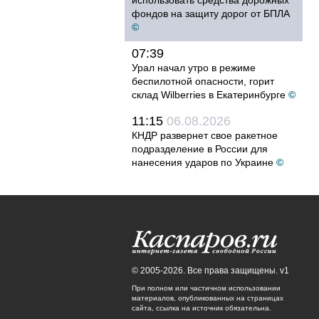
использовать средства дорожных
фондов на защиту дорог от БПЛА
©
07:39
Урал начал утро в режиме
беспилотной опасности, горит
склад Wilberries в Екатеринбурге
©
11:15
06.08.2026
КНДР развернет свое ракетное
подразделение в России для
нанесения ударов по Украине
©
© 2005-2026. Все права защищены. v1
При полном или частичном использовании
материалов, опубликованных на страницах
сайта, ссылка на источник обязательна.