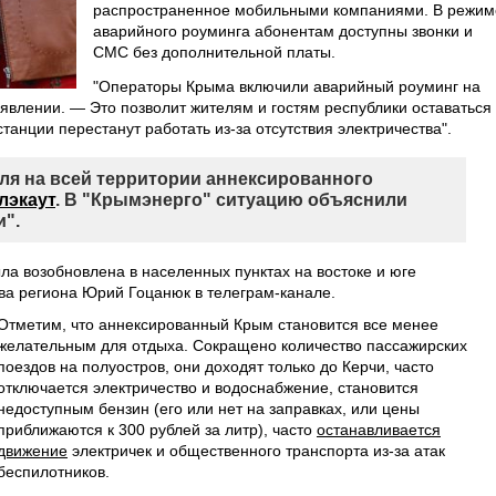
распространенное мобильными компаниями. В режим
аварийного роуминга абонентам доступны звонки и
СМС без дополнительной платы.
"Операторы Крыма включили аварийный роуминг на
аявлении. — Это позволит жителям и гостям республики оставаться
танции перестанут работать из-за отсутствия электричества".
ля на всей территории аннексированного
лэкаут
. В "Крымэнерго" ситуацию объяснили
".
ла возобновлена в населенных пунктах на востоке и юге
ва региона Юрий Гоцанюк в телеграм-канале.
Отметим, что аннексированный Крым становится все менее
желательным для отдыха. Сокращено количество пассажирских
поездов на полуостров, они доходят только до Керчи, часто
отключается электричество и водоснабжение, становится
недоступным бензин (его или нет на заправках, или цены
приближаются к 300 рублей за литр), часто
останавливается
движение
электричек и общественного транспорта из-за атак
беспилотников.