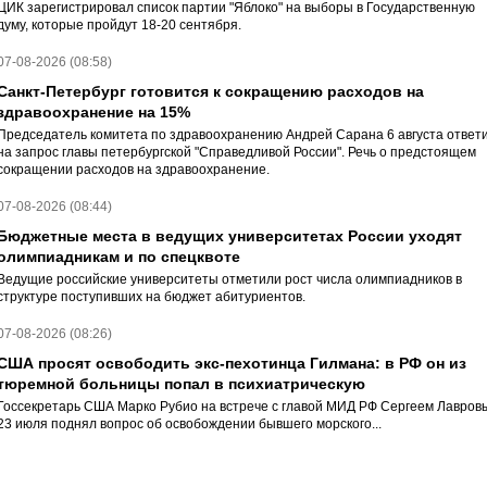
ЦИК зарегистрировал список партии "Яблоко" на выборы в Государственную
думу, которые пройдут 18-20 сентября.
07-08-2026 (08:58)
Санкт-Петербург готовится к сокращению расходов на
здравоохранение на 15%
Председатель комитета по здравоохранению Андрей Сарана 6 августа ответ
на запрос главы петербургской "Справедливой России". Речь о предстоящем
сокращении расходов на здравоохранение.
07-08-2026 (08:44)
Бюджетные места в ведущих университетах России уходят
олимпиадникам и по спецквоте
Ведущие российские университеты отметили рост числа олимпиадников в
структуре поступивших на бюджет абитуриентов.
07-08-2026 (08:26)
США просят освободить экс-пехотинца Гилмана: в РФ он из
тюремной больницы попал в психиатрическую
Госсекретарь США Марко Рубио на встрече с главой МИД РФ Сергеем Лавров
23 июля поднял вопрос об освобождении бывшего морского...