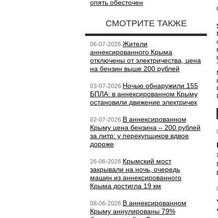
опять обесточен
СМОТРИТЕ ТАКЖЕ
Жители
06-07-2026
аннексированного Крыма
отключены от электричества, цена
на бензин выше 200 рублей
Ночью обнаружили 155
03-07-2026
БПЛА: в аннексированном Крыму
остановили движение электричек
В аннексированном
02-07-2026
Крыму цена бензина – 200 рублей
за литр: у перекупщиков вдвое
дороже
Крымский мост
26-06-2026
закрывали на ночь, очередь
машин из аннексированного
Крыма достигла 19 км
В аннексированном
08-06-2026
Крыму аннулированы 79%