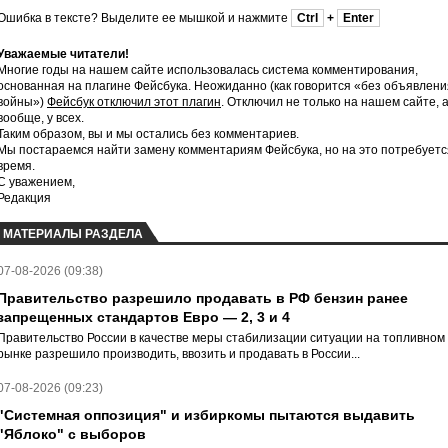
Ошибка в тексте? Выделите ее мышкой и нажмите
Ctrl
+
Enter
Уважаемые читатели!
Многие годы на нашем сайте использовалась система комментирования,
основанная на плагине Фейсбука. Неожиданно (как говорится «без объявлени
войны»)
Фейсбук отключил этот плагин
. Отключил не только на нашем сайте, 
вообще, у всех.
Таким образом, вы и мы остались без комментариев.
Мы постараемся найти замену комментариям Фейсбука, но на это потребуетс
время.
С уважением,
Редакция
МАТЕРИАЛЫ РАЗДЕЛА
07-08-2026 (09:38)
Правительство разрешило продавать в РФ бензин ранее
запрещенных стандартов Евро — 2, 3 и 4
Правительство России в качестве меры стабилизации ситуации на топливном
рынке разрешило производить, ввозить и продавать в России...
07-08-2026 (09:23)
"Системная оппозиция" и избиркомы пытаются выдавить
"Яблоко" с выборов