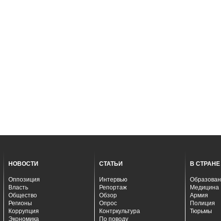
НОВОСТИ
СТАТЬИ
В СТРАНЕ
Оппозиция
Интервью
Образован
Власть
Репортаж
Медицина
Общество
Обзор
Армия
Регионы
Опрос
Полиция
Коррупция
Контркультура
Тюрьмы
Экономика
По поводу