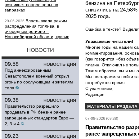
бензина на Петербург
возникнет вопрос цены на
снизились на 24,58%
заправках
2025 года.
Власть ввела режим
29-06-2026
распределения топлива, в
Ошибка в тексте? Выдел
очередном регионе –
Новосибирской области, кризис
Уважаемые читатели!
Многие годы на нашем са
НОВОСТИ
комментирования, основа
(как говорится «без объ
09:58
НОВОСТЬ ДНЯ
плагин
. Отключил не толь
Под аннексированным
Таким образом, вы и мы о
Севастополем военный открыл
Мы постараемся найти за
огонь по сослуживцам и жителям
потребуется время.
села
©
С уважением,
Редакция
09:38
НОВОСТЬ ДНЯ
Правительство разрешило
МАТЕРИАЛЫ РАЗДЕЛА
продавать в РФ бензин ранее
запрещенных стандартов Евро —
07-08-2026 (09:38)
2, 3 и 4
©
Правительство разр
ранее запрещенных с
09:23
НОВОСТЬ ДНЯ