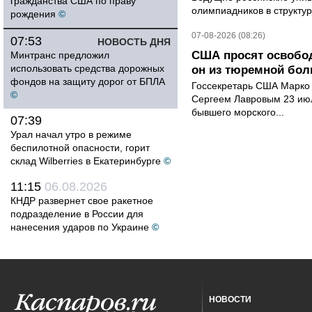
гражданства США по праву
олимпиадников в структу
рождения
©
07-08-2026 (08:26)
07:53
НОВОСТЬ ДНЯ
США просят освобод
Минтранс предложил
использовать средства дорожных
он из тюремной бол
фондов на защиту дорог от БПЛА
Госсекретарь США Марко 
©
Сергеем Лавровым 23 ию
бывшего морского...
07:39
Урал начал утро в режиме
беспилотной опасности, горит
склад Wilberries в Екатеринбурге
©
11:15
06.08.2026
КНДР развернет свое ракетное
подразделение в России для
нанесения ударов по Украине
©
НОВОСТИ