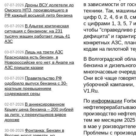
в зависимости от го
Дроны ВСУ долетели до
07-07-2026
Омского НПЗ, производящего в
техники. Так, машины
РФ каждый восьмой литр бензина
цифр 0, 2, 4, 6 и 8, 
с цифрами 1, 3, 5, 7 
В Адыгее критическая
05-07-2026
чтобы "справедливо р
ситуация с бензином: на 231
дефицита" и гаранти
тысячу машин работает лишь 41
АЗС
конкретных АЗС, пла
кодам на пилотной т
Лишь на трети АЗС
03-07-2026
Краснодара есть бензин, в
В Волгоградской обл
Новороссийске его нет, в Анапе на
бензина и дизельного
АЗС пришли казаки
многочасовые очереди
Они всё чаще говорят
Правительство РФ
03-07-2026
одобрило выпуск бензина с 30-
уборочной кампании,
кратным превышением
V1.Ru.
содержания серы
По
информации
Forbe
В аннексированном
02-07-2026
нефтеперерабатывающ
Крыму цена бензина – 200 рублей
производство нефтепр
за литр: у перекупщиков вдвое
дороже
тем же месяцем 2025 
в мае у роизводител
Фонтанка: Бензин в
30-06-2026
Проблемы с производ
Россию могут завезти, но