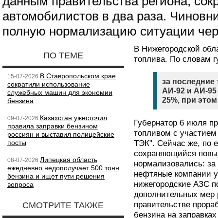
данным правительства региона, сок
автомобилистов в два раза. Чиновн
полную нормализацию ситуации чере
В Нижегородской обл
ПО ТЕМЕ
топлива. По словам г
В Ставропольском крае
15-07-2026
за последние 
сократили использование
АИ-92 и АИ-95
служебных машин для экономии
25%, при этом
бензина
Казахстан ужесточил
09-07-2026
Губернатор 6 июля п
правила заправки бензином
топливом с участием
россиян и выставил полицейские
посты
ТЭК". Сейчас же, по 
сохраняющийся повы
Липецкая область
08-07-2026
нормализовались: за
ежедневно недополучает 500 тонн
нефтяные компании у
бензина и ищет пути решения
нижегородские АЗС по
вопроса
дополнительных мер 
правительстве прора
СМОТРИТЕ ТАКЖЕ
бензина на заправках