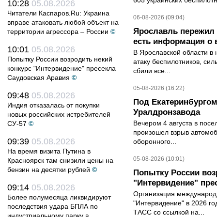
605 украинских беспилот
10:28
05.08.2026
Читатели Каспаров.Ru: Украина
06-08-2026 (09:04)
вправе атаковать любой объект на
Ярославль пережил 
территории агрессора – России
©
есть информация о 
10:01
05.08.2026
В Ярославской области в 
Попытку России возродить некий
атаку беспилотников, си
конкурс "Интервидение" пресекла
сбили все...
Саудовская Аравия
©
05-08-2026 (16:22)
09:48
05.08.2026
Под Екатеринбургом
Индия отказалась от покупки
Уралдронзавода
новых российских истребителей
Вечером 4 августа в пос
СУ-57
©
произошел взрыв автомоб
09:39
05.08.2026
оборонного...
На время визита Путина в
05-08-2026 (10:01)
Красноярск там снизили цены на
бензин на десятки рублей
©
Попытку России воз
"Интервидение" пре
09:14
05.08.2026
Организация международн
Более полумесяца ликвидируют
"Интервидение" в 2026 го
последствия удара БПЛА по
ТАСС со ссылкой на...
индустриальному парку в