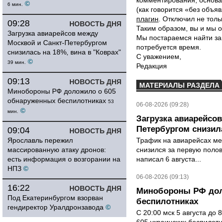
комментирования, основа
©
6 мин.
(как говорится «без объ
плагин
. Отключил не толь
09:28
НОВОСТЬ ДНЯ
Таким образом, вы и мы о
Загрузка авиарейсов между
Мы постараемся найти за
Москвой и Санкт-Петербургом
потребуется время.
снизилась на 18%, вина в "Коврах"
С уважением,
©
39 мин.
Редакция
09:13
НОВОСТЬ ДНЯ
МАТЕРИАЛЫ РАЗДЕЛА
Минобороны РФ доложило о 605
обнаруженных беспилотниках
53
06-08-2026 (09:28)
©
мин.
Загрузка авиарейсо
Петербургом снизила
09:04
НОВОСТЬ ДНЯ
Ярославль пережил
Трафик на авиарейсах ме
массированную атаку дронов:
снизился за первую полов
есть информация о возгорании на
написал 6 августа...
НПЗ
©
06-08-2026 (09:13)
16:22
НОВОСТЬ ДНЯ
Минобороны РФ дол
Под Екатеринбургом взорван
беспилотниках
гендиректор Уралдронзавода
©
С 20:00 мск 5 августа до