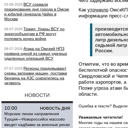
чего задержано восем
ВСУ сорвали
03-08-2026
празднование дня города в Омске
Как
уточнило
ОмскКП.
и юбилей генерала Чайко в
информации пресс-с
Москве
Трамп: Удары ВСУ по
производится
09-07-2026
энергообъектам в РФ могут
автомобильно
положить конец войне
литр дизельн
седьмой литр
Атака на Омский НПЗ
08-07-2026
России.
названа одной из самых удачных
удаленных операций ВСУ
Отметим, что во врем
Регионы придумывают
07-07-2026
беспилотной опасност
схемы заправки машин, поставки
Свердловской и Челяб
бензина на АЗС сократились на
работе аэропортов, а
четверть
Позже угроза атаки 
области.
НОВОСТИ
Ошибка в тексте? Выдел
10:00
НОВОСТЬ ДНЯ
Морские линии направления
Уважаемые читатели!
Турция—Новороссийск массово
Многие годы на нашем са
вводят надбавки за военные риски