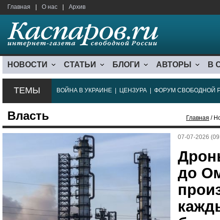
Главная
|
О нас
|
Архив
НОВОСТИ
СТАТЬИ
БЛОГИ
АВТОРЫ
В 
ТЕМЫ
ВОЙНА В УКРАИНЕ
|
ЦЕНЗУРА
|
ФОРУМ СВОБОДНОЙ 
Власть
Главная
/ Н
07-07-2026 (09
Дрон
до О
прои
кажд