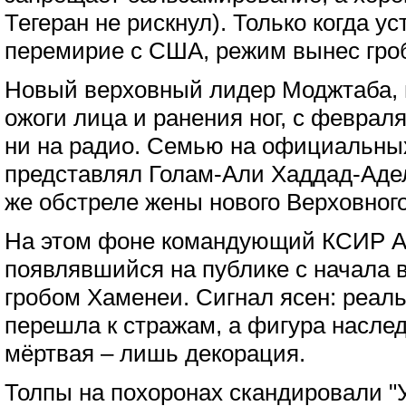
Тегеран не рискнул). Только когда у
перемирие с США, режим вынес гроб
Новый верховный лидер Моджтаба,
ожоги лица и ранения ног, с февраля
ни на радио. Семью на официальны
представлял Голам-Али Хаддад-Адел
же обстреле жены нового Верховног
На этом фоне командующий КСИР А
появлявшийся на публике с начала 
гробом Хаменеи. Сигнал ясен: реаль
перешла к стражам, а фигура насле
мёртвая – лишь декорация.
Толпы на похоронах скандировали "