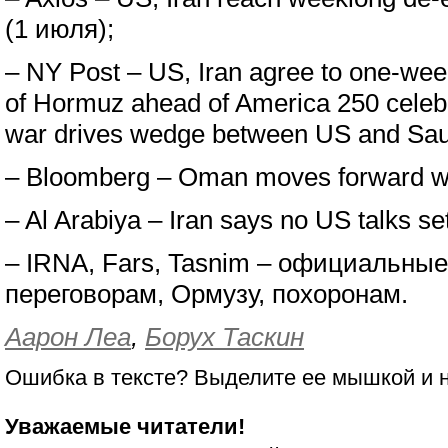
(1 июля);
– NY Post – US, Iran agree to one-week
of Hormuz ahead of America 250 celebr
war drives wedge between US and Saud
– Bloomberg – Oman moves forward wi
– Al Arabiya – Iran says no US talks set
– IRNA, Fars, Tasnim – официальны
переговорам, Ормузу, похоронам.
Аарон Леа
,
Борух Таскин
Ошибка в тексте? Выделите ее мышкой и
Уважаемые читатели!