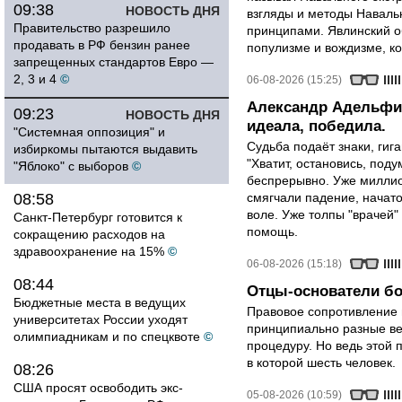
09:38
НОВОСТЬ ДНЯ
взгляды и методы Наваль
Правительство разрешило
принципами. Явлинский о
продавать в РФ бензин ранее
популизме и вождизме, ко
запрещенных стандартов Евро —
2, 3 и 4
©
06-08-2026 (15:25)
Александр Адельфин
09:23
НОВОСТЬ ДНЯ
идеала, победила.
"Системная оппозиция" и
Судьба подаёт знаки, гига
избиркомы пытаются выдавить
"Хватит, остановись, поду
"Яблоко" с выборов
©
беспрерывно. Уже миллио
08:58
смягчали падение, начато
воле. Уже толпы "врачей
Санкт-Петербург готовится к
помощь.
сокращению расходов на
здравоохранение на 15%
©
06-08-2026 (15:18)
08:44
Отцы-основатели бо
Бюджетные места в ведущих
Правовое сопротивление 
университетах России уходят
принципиально разные ве
олимпиадникам и по спецквоте
©
процедуру. Но ведь этой 
в которой шесть человек.
08:26
США просят освободить экс-
05-08-2026 (10:59)