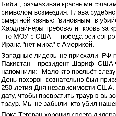
Биби", размахивая красными флага
символом возмездия. Глава судебно
смертной казнью "виновным" в убий
Хардлайнеры требовали "кровь за кр
что МОУ с США – "победа оси сопрот
Ирана "нет мира" с Америкой.
Западные лидеры не приехали. РФ 
Пакистан – президент Шариф. США 
напомнили: "Мало кто прольёт слезу
День похорон сознательно был прив
250-летия Дня независимости США. 
дату, чтобы превратить траур в выз
траур. Мы не забыли, кто убил наше
Пока Тегеран хоронил своего лидера