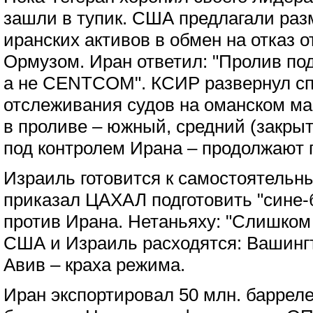
зашли в тупик. США предлагали раз
иранских активов в обмен на отказ о
Ормузом. Иран ответил: "Пролив по
а не CENTCOM". КСИР развернул сп
отслеживания судов на оманском м
в проливе – южный, средний (закры
под контролем Ирана – продолжают 
Израиль готовится к самостоятельн
приказал ЦАХАЛ подготовить "сине
против Ирана. Нетаньяху: "Слишком 
США и Израиль расходятся: Вашингт
Авив – краха режима.
Иран экспортировал 50 млн. баррел