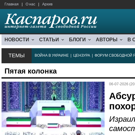
Главная
|
О нас
|
Архив
НОВОСТИ
СТАТЬИ
БЛОГИ
АВТОРЫ
В 
ТЕМЫ
ВОЙНА В УКРАИНЕ
|
ЦЕНЗУРА
|
ФОРУМ СВОБОДНОЙ 
Пятая колонка
06-07-2026 (20
Абсур
похо
Израил
самос