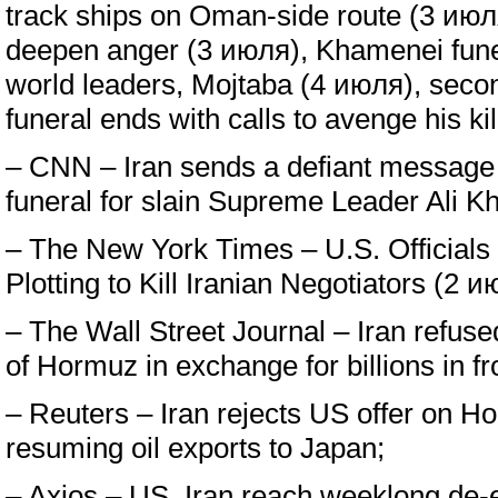
track ships on Oman-side route (3 июл
deepen anger (3 июля), Khamenei fune
world leaders, Mojtaba (4 июля), sec
funeral ends with calls to avenge his ki
– CNN – Iran sends a defiant message 
funeral for slain Supreme Leader Ali 
– The New York Times – U.S. Officials
Plotting to Kill Iranian Negotiators (2 и
– The Wall Street Journal – Iran refused
of Hormuz in exchange for billions in f
– Reuters – Iran rejects US offer on Ho
resuming oil exports to Japan;
– Axios – US, Iran reach weeklong de-