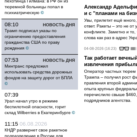
пехотинца Гилмана: в РФ он из
Александр Адельфин
тюремной больницы попал в
психиатрическую
©
и с "планами на биз
Увы, прилетит ещё много,
08:10
НОВОСТЬ ДНЯ
ответ. Ракеты – это не от
Трамп подписал указы по
конфликте. Заметно и то
ограничению предоставления
слова как раз в адрес Укра
гражданства США по праву
рождения
©
04-08-2026 (16:23)
Так работает вечный
07:53
НОВОСТЬ ДНЯ
извлечения прибыли
Минтранс предложил
Оператор частных тюрем 
использовать средства дорожных
Трампа – получил рост ф
фондов на защиту дорог от БПЛА
правления второй админи
©
опыта крупных федеральны
07:39
перечислило свыше $460,
подрядчиков агентства.
Урал начал утро в режиме
беспилотной опасности, горит
склад Wilberries в Екатеринбурге
©
11:15
06.08.2026
КНДР развернет свое ракетное
подразделение в России для