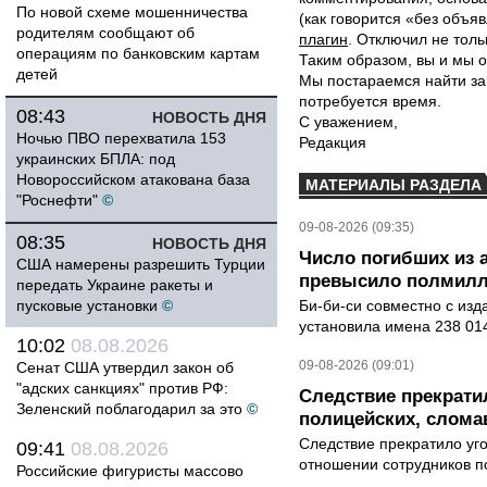
По новой схеме мошенничества
(как говорится «без объ
родителям сообщают об
плагин
. Отключил не толь
операциям по банковским картам
Таким образом, вы и мы о
детей
Мы постараемся найти за
потребуется время.
08:43
НОВОСТЬ ДНЯ
С уважением,
Ночью ПВО перехватила 153
Редакция
украинских БПЛА: под
Новороссийском атакована база
МАТЕРИАЛЫ РАЗДЕЛА
"Роснефти"
©
09-08-2026 (09:35)
08:35
НОВОСТЬ ДНЯ
Число погибших из 
США намерены разрешить Турции
превысило полмилл
передать Украине ракеты и
пусковые установки
©
Би-би-си совместно с из
установила имена 238 014
10:02
08.08.2026
09-08-2026 (09:01)
Сенат США утвердил закон об
"адских санкциях" против РФ:
Следствие прекрати
Зеленский поблагодарил за это
©
полицейских, слома
Следствие прекратило уг
09:41
08.08.2026
отношении сотрудников п
Российские фигуристы массово