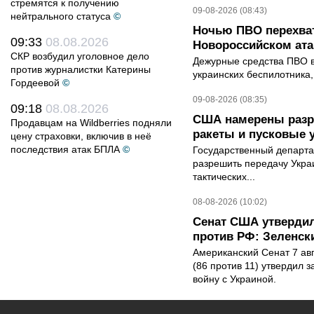
стремятся к получению
09-08-2026 (08:43)
нейтрального статуса
©
Ночью ПВО перехват
09:33
08.08.2026
Новороссийском ата
СКР возбудил уголовное дело
Дежурные средства ПВО в 
против журналистки Катерины
украинских беспилотника
Гордеевой
©
09-08-2026 (08:35)
09:18
08.08.2026
США намерены разре
Продавцам на Wildberries подняли
ракеты и пусковые 
цену страховки, включив в неё
последствия атак БПЛА
©
Государственный департ
разрешить передачу Украи
тактических...
08-08-2026 (10:02)
Сенат США утвердил
против РФ: Зеленск
Американский Сенат 7 ав
(86 против 11) утвердил з
войну с Украиной.