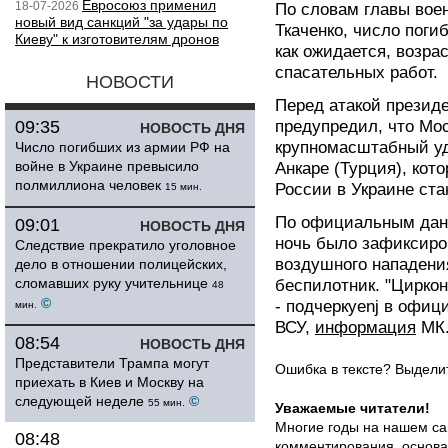
Евросоюз применил
18-07-2026
По словам главы вое
новый вид санкций "за удары по
Ткаченко, число поги
Киеву" к изготовителям дронов
как ожидается, возра
спасательных работ.
НОВОСТИ
Перед атакой презид
09:35
предупредил, что Мос
НОВОСТЬ ДНЯ
крупномасштабный уд
Число погибших из армии РФ на
войне в Украине превысило
Анкаре (Турция), кот
полмиллиона человек
России в Украине ста
15 мин.
По официальным дан
09:01
НОВОСТЬ ДНЯ
ночь было зафиксиро
Следствие прекратило уголовное
воздушного нападения
дело в отношении полицейских,
сломавших руку учительнице
беспилотник. "Циркон
48
©
- подчеркyenj в офи
мин.
ВСУ,
информация
МК.
08:54
НОВОСТЬ ДНЯ
Представители Трампа могут
Ошибка в тексте? Выдел
приехать в Киев и Москву на
следующей неделе
©
55 мин.
Уважаемые читатели!
Многие годы на нашем са
08:48
комментирования, основа