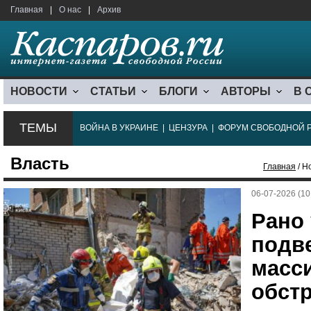
Главная
|
О нас
|
Архив
НОВОСТИ
СТАТЬИ
БЛОГИ
АВТОРЫ
В 
ТЕМЫ
ВОЙНА В УКРАИНЕ
|
ЦЕНЗУРА
|
ФОРУМ СВОБОДНОЙ 
Власть
Главная
/ Н
06-07-2026 (10
Рано
подв
масс
обстр