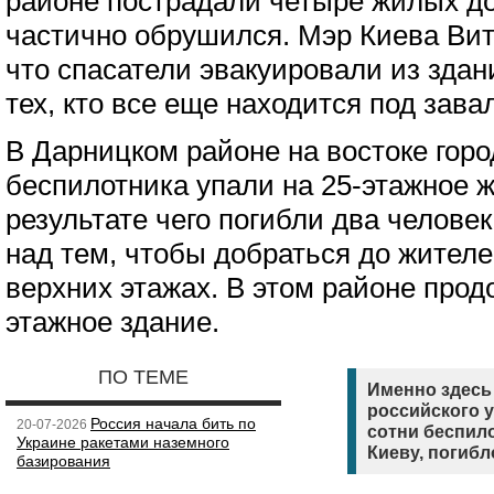
районе пострадали четыре жилых до
частично обрушился. Мэр Киева Вит
что спасатели эвакуировали из здан
тех, кто все еще находится под зав
В Дарницком районе на востоке гор
беспилотника упали на 25-этажное ж
результате чего погибли два челове
над тем, чтобы добраться до жител
верхних этажах. В этом районе продо
этажное здание.
ПО ТЕМЕ
Именно здесь
российского у
Россия начала бить по
20-07-2026
сотни беспило
Украине ракетами наземного
Киеву, погибл
базирования