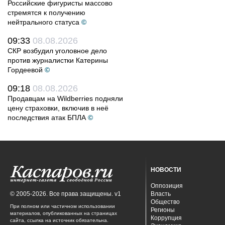
Российские фигуристы массово
стремятся к получению
нейтрального статуса
©
09:33
08.08.2026
СКР возбудил уголовное дело
против журналистки Катерины
Гордеевой
©
09:18
08.08.2026
Продавцам на Wildberries подняли
цену страховки, включив в неё
последствия атак БПЛА
©
НОВОСТИ
Оппозиция
© 2005-2026. Все права защищены. v1
Власть
Общество
При полном или частичном использовании
Регионы
материалов, опубликованных на страницах
Коррупция
сайта, ссылка на источник обязательна.