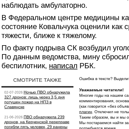
наблюдать амбулаторно.
В Федеральном центре медицины ка
состояние Ковальчука оценили как 
тяжести, ближе к тяжелому.
По факту подрыва СК возбудил уголо
По данным ведомства, мину сбросил
беспилотник,
написал
РБК.
Ошибка в тексте? Выдел
СМОТРИТЕ ТАКЖЕ
Уважаемые читатели!
Ночью ПВО обнаружила
02-07-2026
Многие годы на нашем са
327 дронов: лишь через 3,5 дня
комментирования, основа
потушен пожар на НПЗ в
(как говорится «без объ
Славянске
плагин
. Отключил не толь
ПВО обнаружила 239
Таким образом, вы и мы о
21-06-2026
дронов, на Керченской переправе
Мы постараемся найти за
погибли пять человек, 29 ранены
потребуется время.