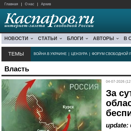
Главная
|
О нас
|
Архив
НОВОСТИ
СТАТЬИ
БЛОГИ
АВТОРЫ
В 
ТЕМЫ
ВОЙНА В УКРАИНЕ
|
ЦЕНЗУРА
|
ФОРУМ СВОБОДНОЙ 
Власть
04-07-2026 (12
За су
облас
бесп
update: 