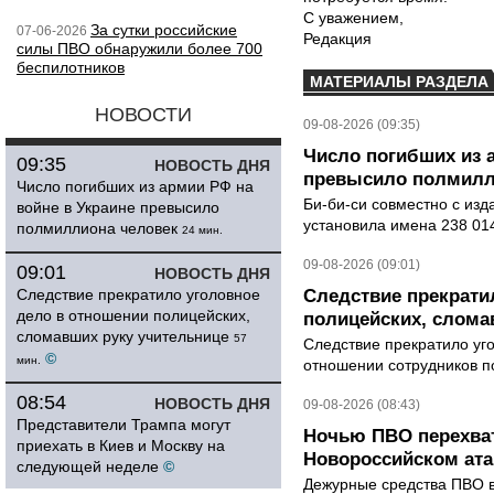
С уважением,
За сутки российские
07-06-2026
Редакция
силы ПВО обнаружили более 700
беспилотников
МАТЕРИАЛЫ РАЗДЕЛА
НОВОСТИ
09-08-2026 (09:35)
Число погибших из 
09:35
НОВОСТЬ ДНЯ
превысило полмилл
Число погибших из армии РФ на
Би-би-си совместно с из
войне в Украине превысило
установила имена 238 014
полмиллиона человек
24 мин.
09-08-2026 (09:01)
09:01
НОВОСТЬ ДНЯ
Следствие прекратило уголовное
Следствие прекрати
дело в отношении полицейских,
полицейских, слома
сломавших руку учительнице
57
Следствие прекратило уг
©
мин.
отношении сотрудников п
08:54
НОВОСТЬ ДНЯ
09-08-2026 (08:43)
Представители Трампа могут
Ночью ПВО перехват
приехать в Киев и Москву на
Новороссийском ата
следующей неделе
©
Дежурные средства ПВО в 