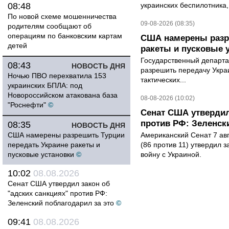
08:48
украинских беспилотника
По новой схеме мошенничества
09-08-2026 (08:35)
родителям сообщают об
операциям по банковским картам
США намерены разре
детей
ракеты и пусковые 
Государственный департ
08:43
НОВОСТЬ ДНЯ
разрешить передачу Украи
Ночью ПВО перехватила 153
тактических...
украинских БПЛА: под
Новороссийском атакована база
08-08-2026 (10:02)
"Роснефти"
©
Сенат США утвердил
против РФ: Зеленск
08:35
НОВОСТЬ ДНЯ
США намерены разрешить Турции
Американский Сенат 7 ав
передать Украине ракеты и
(86 против 11) утвердил з
пусковые установки
©
войну с Украиной.
10:02
08.08.2026
Сенат США утвердил закон об
"адских санкциях" против РФ:
Зеленский поблагодарил за это
©
09:41
08.08.2026