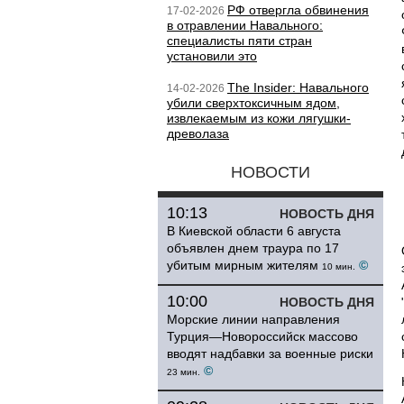
РФ отвергла обвинения
17-02-2026
в отравлении Навального:
специалисты пяти стран
установили это
The Insider: Навального
14-02-2026
убили сверхтоксичным ядом,
извлекаемым из кожи лягушки-
древолаза
НОВОСТИ
10:13
НОВОСТЬ ДНЯ
В Киевской области 6 августа
объявлен днем траура по 17
убитым мирным жителям
©
10 мин.
10:00
НОВОСТЬ ДНЯ
Морские линии направления
Турция—Новороссийск массово
вводят надбавки за военные риски
©
23 мин.