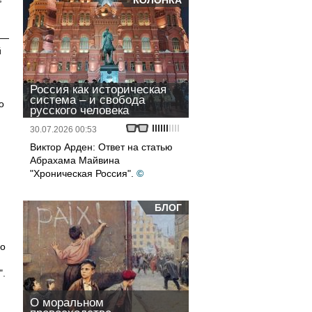
КОЛОНКА
 —
й
Россия как историческая
система – и свобода
о
русского человека
30.07.2026 00:53
Виктор Арден: Ответ на статью
Абрахама Майвина
"Хроническая Россия".
©
БЛОГ
го
".
О моральном