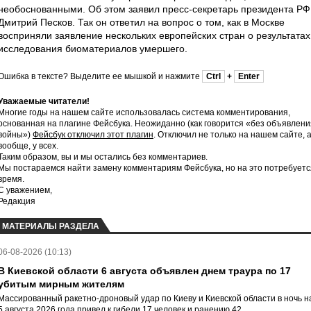
необоснованными. Об этом заявил пресс-секретарь президента РФ
Дмитрий Песков. Так он ответил на вопрос о том, как в Москве
восприняли заявление нескольких европейских стран о результатах
исследования биоматериалов умершего.
Ошибка в тексте? Выделите ее мышкой и нажмите
Ctrl
+
Enter
Уважаемые читатели!
Многие годы на нашем сайте использовалась система комментирования,
основанная на плагине Фейсбука. Неожиданно (как говорится «без объявлени
войны»)
Фейсбук отключил этот плагин
. Отключил не только на нашем сайте, 
вообще, у всех.
Таким образом, вы и мы остались без комментариев.
Мы постараемся найти замену комментариям Фейсбука, но на это потребуетс
время.
С уважением,
Редакция
МАТЕРИАЛЫ РАЗДЕЛА
06-08-2026 (10:13)
В Киевской области 6 августа объявлен днем траура по 17
убитым мирным жителям
Массированный ракетно-дроновый удар по Киеву и Киевской области в ночь н
5 августа 2026 года привел к гибели 17 человек и ранению 42.