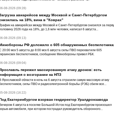
06-08-2026 (09:28)
Загрузка авиарейсов между Москвой и Санкт-Петербургом
снизилась на 18%, вина в "Коврах"
Трафик на авиарейсах между Москвой и Санкт-Петербургом снизился за перв
половину 2026 года на 18%, до 1,6 млн человек, написал 6 августа...
06-08-2026 (09:13)
Минобороны РФ доложило о 605 обнаруженных беспилотника
С 20:00 мск 5 августа до 8:00 мск 6 августа силы ПВО перехватили 605
украинских беспилотников, сообщение Минобороны привел РБК.
06-08-2026 (09:04)
Ярославль пережил массированную атаку дронов: есть
информация о возгорании на НПЗ
В Ярославской области в ночь на 6 августа отразили самую массовую атаку
беспилотников, силы ПВО и радиоэлектронной борьбы (РЭБ) сбили все...
05-08-2026 (16:22)
Под Екатеринбургом взорван гендиректор Уралдронзавода
Вечером 4 августа в поселке Большой Исток под Екатеринбургом произошел
взрыв автомобиля, при котором пострадал руководитель оборонного...