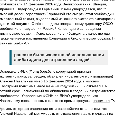
опубликовали 14 февраля 2026 года Великобритания, Швеция,
Франция, Нидерланды и Германия. В нем утверждается, что "с
высокой долей вероятности" причиной его смерти стал эпибатидин
смертельный токсин, выделяемый из кожного экстракта эквадорско
ядовитой лягушки. Отчёт передали генеральному директору ОЗХО
сообщение о нарушении Россией Конвенции о запрещении
химического оружия. Использование эпибатидина в качестве яда
также является нарушением Конвенции о биологическом оружии. П
данным Би-Би-Си,
ранее не было известно об использовании
эпибатидина для отравления людей.
Основатель ФБК (Фонд борьбы с коррупцией признан
экстремистским, запрещен, объявлен иноагентом и ликвидирован)
Алексей Навальный умер 16 февраля 2024 года в колонии
"Полярный волк" на Ямале на 48-м году жизни. Он отбывал 19-
летний срок, назначенный по обвинению в создании экстремистско
сообщества. Управление ФСИН по ЯНАО утверждало, что
Навальному внезапно стало плохо во время прогулки,
напомнил
"Ъ
Кремль
отвергает заявления
пяти европейских стран о том, что
Алексей Навальный мог умереть от отравления ядом, и считает их