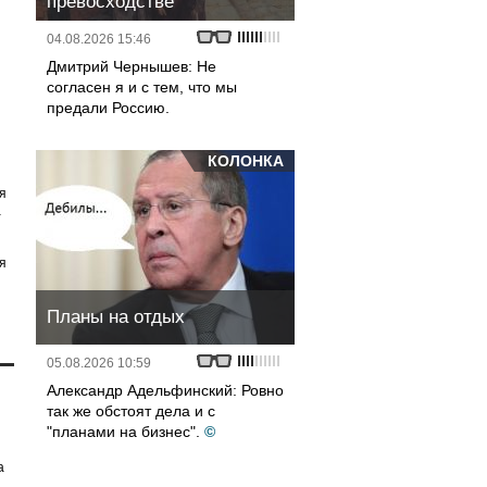
превосходстве
04.08.2026 15:46
Дмитрий Чернышев: Не
согласен я и с тем, что мы
предали Россию.
КОЛОНКА
я
а
я
Планы на отдых
05.08.2026 10:59
Александр Адельфинский: Ровно
так же обстоят дела и с
"планами на бизнес".
©
а