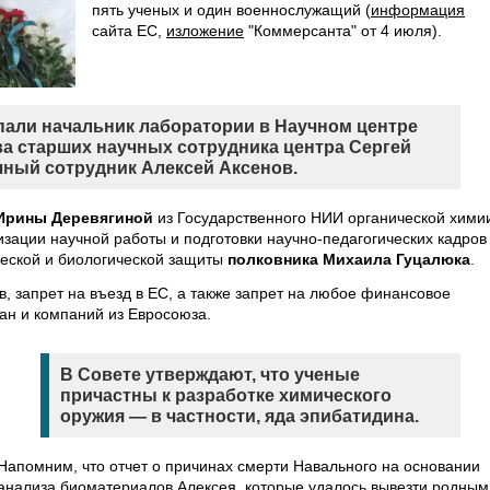
пять ученых и один военнослужащий (
информация
сайта ЕС,
изложение
"Коммерсанта" от 4 июля).
пали начальник лаборатории в Научном центре
ва старших научных сотрудника центра Сергей
чный сотрудник Алексей Аксенов.
Ирины Деревягиной
из Государственного НИИ органической хими
изации научной работы и подготовки научно-педагогических кадров
еской и биологической защиты
полковника Михаила Гуцалюка
.
, запрет на въезд в ЕС, а также запрет на любое финансовое
ан и компаний из Евросоюза.
В Совете утверждают, что ученые
причастны к разработке химического
оружия — в частности, яда эпибатидина.
Напомним, что отчет о причинах смерти Навального на основании
анализа биоматериалов Алексея, которые удалось вывезти родным