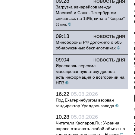
09:28
НОВОСТЬ ДНЯ
Загрузка авиарейсов между
Москвой и Санкт-Петербургом
снизилась на 18%, вина в "Коврах"
©
55 мин.
09:13
НОВОСТЬ ДНЯ
Минобороны РФ доложило о 605
обнаруженных беспилотниках
©
09:04
НОВОСТЬ ДНЯ
Ярославль пережил
массированную атаку дронов:
есть информация о возгорании на
НПЗ
©
16:22
05.08.2026
Под Екатеринбургом взорван
гендиректор Уралдронзавода
©
10:28
05.08.2026
Читатели Каспаров.Ru: Украина
вправе атаковать любой объект на
территории агрессора – России
©