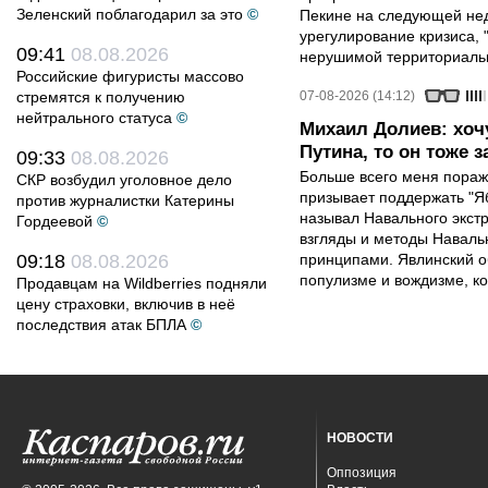
Зеленский поблагодарил за это
©
Пекине на следующей нед
урегулирование кризиса, 
09:41
08.08.2026
нерушимой территориальн
Российские фигуристы массово
стремятся к получению
07-08-2026 (14:12)
нейтрального статуса
©
Михаил Долиев: хочу
Путина, то он тоже з
09:33
08.08.2026
Больше всего меня поража
СКР возбудил уголовное дело
призывает поддержать "Яб
против журналистки Катерины
называл Навального экст
Гордеевой
©
взгляды и методы Наваль
09:18
08.08.2026
принципами. Явлинский о
популизме и вождизме, ко
Продавцам на Wildberries подняли
цену страховки, включив в неё
последствия атак БПЛА
©
НОВОСТИ
Оппозиция