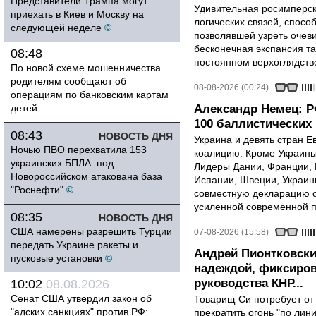
Представители Трампа могут
Удивительная росимперск
приехать в Киев и Москву на
логических связей, спосо
следующей неделе
©
позволявшей узреть очев
бесконечная экспансия т
08:48
постоянном верхоглядств
По новой схеме мошенничества
родителям сообщают об
08-08-2026 (00:24)
операциям по банковским картам
детей
Александр Немец: Р
100 баллистических 
08:43
НОВОСТЬ ДНЯ
Украина и девять стран 
Ночью ПВО перехватила 153
коалицию. Кроме Украины,
украинских БПЛА: под
Лидеры Дании, Франции, 
Новороссийском атакована база
Испании, Швеции, Украин
"Роснефти"
©
совместную декларацию о
усиленной современной п
08:35
НОВОСТЬ ДНЯ
США намерены разрешить Турции
07-08-2026 (15:58)
передать Украине ракеты и
Андрей Пионтковски
пусковые установки
©
надеждой, фиксиров
руководства КНР...
10:02
08.08.2026
Сенат США утвердил закон об
Товарищ Си потребует от
"адских санкциях" против РФ:
прекратить огонь "по лини