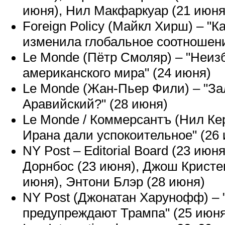
июня), Нил Макфаркуар (21 июня
Foreign Policy (Майкл Хирш) – "К
изменила глобальное соотношени
Le Monde (Пётр Смоляр) – "Неиз
американского мира" (24 июня)
Le Monde (Жан-Пьер Фили) – "З
Аравийский?" (28 июня)
Le Monde / Коммерсантъ (Нил Ке
Ирана дали успокоительное" (26
NY Post – Editorial Board (23 июн
Дорнбос (23 июня), Джош Кристе
июня), Энтони Блэр (28 июня)
NY Post (Джонатан Харунофф) –
предупреждают Трампа" (25 июня