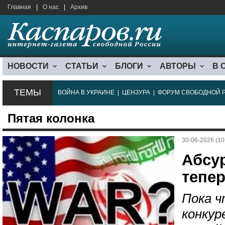
Главная
|
О нас
|
Архив
НОВОСТИ
СТАТЬИ
БЛОГИ
АВТОРЫ
В 
ТЕМЫ
ВОЙНА В УКРАИНЕ
|
ЦЕНЗУРА
|
ФОРУМ СВОБОДНОЙ 
Пятая колонка
30-06-2026 (10
Абсур
тепе
Пока ч
конку