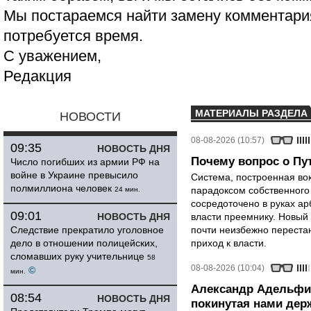
Мы постараемся найти замену комментария
потребуется время.
С уважением,
Редакция
МАТЕРИАЛЫ РАЗДЕЛА
НОВОСТИ
08-08-2026 (10:57)
09:35
НОВОСТЬ ДНЯ
Почему вопрос о Пут
Число погибших из армии РФ на
войне в Украине превысило
Система, построенная вок
полмиллиона человек
парадоксом собственного
24 мин.
сосредоточено в руках ар
09:01
НОВОСТЬ ДНЯ
власти преемнику. Новый 
Следствие прекратило уголовное
почти неизбежно перестан
дело в отношении полицейских,
приход к власти.
сломавших руку учительнице
58
08-08-2026 (10:04)
©
мин.
Александр Адельфи
08:54
НОВОСТЬ ДНЯ
покинутая нами держ