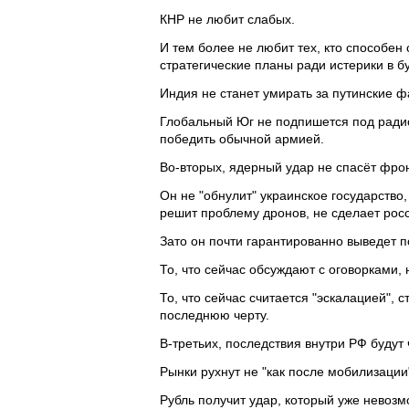
КНР не любит слабых.
И тем более не любит тех, кто способен
стратегические планы ради истерики в б
Индия не станет умирать за путинские ф
Глобальный Юг не подпишется под ради
победить обычной армией.
Во-вторых, ядерный удар не спасёт фрон
Он не "обнулит" украинское государство
решит проблему дронов, не сделает ро
Зато он почти гарантированно выведет 
То, что сейчас обсуждают с оговорками, 
То, что сейчас считается "эскалацией"
последнюю черту.
В-третьих, последствия внутри РФ буду
Рынки рухнут не "как после мобилизации
Рубль получит удар, который уже невоз