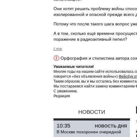
Они хотят решить проблему войны спосо
изолированной и опасной прежде всего 
Потому что после такого шага вопрос уже
А в том, сколько ещё времени просущест
поражение в радиоактивный пепел?
t.me
!
Орфография и стилистика автора со
Уважаемые читатели!
Многие годы на нашем сайте использовалась с
говорится «без объявления войны»)
Фейсбук о
Таким образом, вы и мы остались без коммента
Мы постараемся найти замену комментариям Фе
С уважением,
Редакция
НОВОСТИ
10:35
НОВОСТЬ ДНЯ
В Москве похоронен очередной