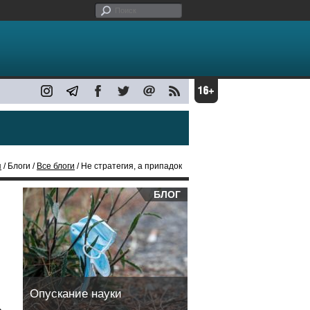
я
/ Блоги /
Все блоги
/ Не стратегия, а припадок
БЛОГ
Опускание науки