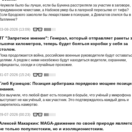
Неужели было бы лучше, если бы Бунина расстреляли за участие в заговоре,
придуманном чекистами, а Набоков умер бы в лагерной пересылке от тифа?
Если Бродского закололи бы лекарствами в психушке, а Довлатов спился бы в
Таллинне?
03-08-2026 (13:09)
ТГ "Запретное мнение": Генерал, который отправляет ракеты 
тысячи километров, теперь будет бояться коробки у себя за
столом.
Пока продолжается война, российские военные руководители будут оставать
целями. А рядом с ними неизбежно будут находиться водители, охранники,
официанты, соседи и случайные прохожие.
31-07-2026 (15:24)
Глеб Кузнецов: Позиция арбитража порядково мощнее позици
знания.
Все выучили, что любой факт есть позиция в борьбе, что учёный у микрофона
выступает не как учёный, а как участник. Это подтверждалось каждый день и
закрепилось намертво.
29-07-2026 (00:23)
Алексей Макаркин: MAGA-движение по своей природе являет
не только популистским, но и изоляционистским.