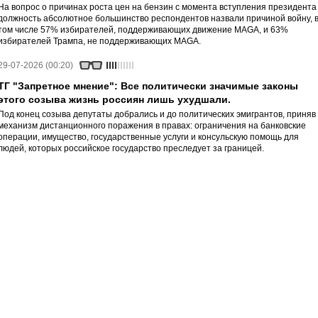
На вопрос о причинах роста цен на бензин с момента вступления президента
должность абсолютное большинство респондентов назвали причиной войну, 
том числе 57% избирателей, поддерживающих движение MAGA, и 63%
избирателей Трампа, не поддерживающих MAGA.
29-07-2026 (00:20)
ТГ "Запретное мнение": Все политически значимые законы
этого созыва жизнь россиян лишь ухудшали.
Под конец созыва депутаты добрались и до политических эмигрантов, приняв
механизм дистанционного поражения в правах: ограничения на банковские
операции, имущество, государственные услуги и консульскую помощь для
людей, которых российское государство преследует за границей.