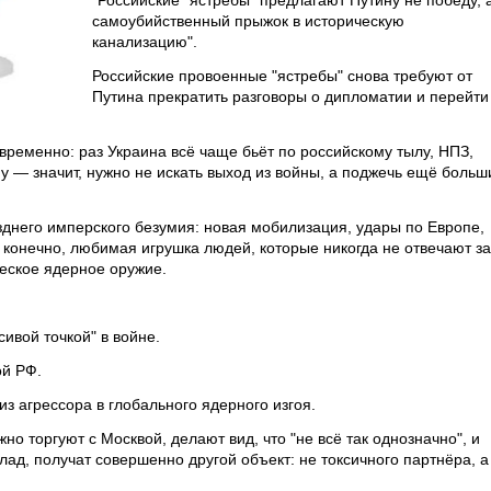
"Российские "ястребы" предлагают Путину не победу, 
самоубийственный прыжок в историческую
канализацию".
Российские провоенные "ястребы" снова требуют от
Путина прекратить разговоры о дипломатии и перейти
временно: раз Украина всё чаще бьёт по российскому тылу, НПЗ,
у — значит, нужно не искать выход из войны, а поджечь ещё больш
зднего имперского безумия: новая мобилизация, удары по Европе,
 конечно, любимая игрушка людей, которые никогда не отвечают за
ческое ядерное оружие.
ивой точкой" в войне.
ой РФ.
из агрессора в глобального ядерного изгоя.
но торгуют с Москвой, делают вид, что "не всё так однозначно", и
ад, получат совершенно другой объект: не токсичного партнёра, а