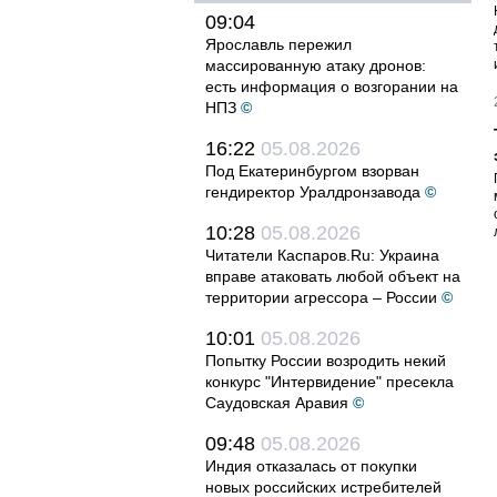
09:04
Ярославль пережил
массированную атаку дронов:
есть информация о возгорании на
НПЗ
©
16:22
05.08.2026
Под Екатеринбургом взорван
гендиректор Уралдронзавода
©
10:28
05.08.2026
Читатели Каспаров.Ru: Украина
вправе атаковать любой объект на
территории агрессора – России
©
10:01
05.08.2026
Попытку России возродить некий
конкурс "Интервидение" пресекла
Саудовская Аравия
©
09:48
05.08.2026
Индия отказалась от покупки
новых российских истребителей