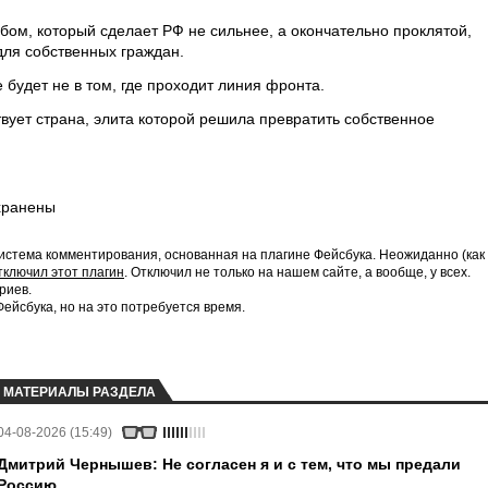
бом, который сделает РФ не сильнее, а окончательно проклятой,
для собственных граждан.
 будет не в том, где проходит линия фронта.
вует страна, элита которой решила превратить собственное
хранены
истема комментирования, основанная на плагине Фейсбука. Неожиданно (как
тключил этот плагин
. Отключил не только на нашем сайте, а вообще, у всех.
риев.
йсбука, но на это потребуется время.
МАТЕРИАЛЫ РАЗДЕЛА
04-08-2026 (15:49)
Дмитрий Чернышев: Не согласен я и с тем, что мы предали
Россию.