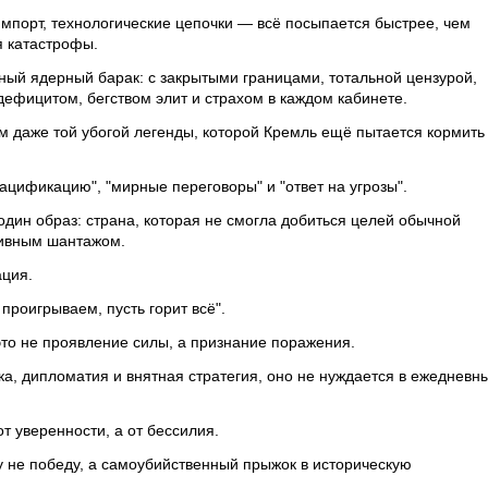
 импорт, технологические цепочки — всё посыпается быстрее, чем
я катастрофы.
ный ядерный барак: с закрытыми границами, тотальной цензурой,
дефицитом, бегством элит и страхом в каждом кабинете.
м даже той убогой легенды, которой Кремль ещё пытается кормить
нацификацию", "мирные переговоры" и "ответ на угрозы".
один образ: страна, которая не смогла добиться целей обычной
тивным шантажом.
ация.
проигрываем, пусть горит всё".
то не проявление силы, а признание поражения.
ика, дипломатия и внятная стратегия, оно не нуждается в ежедневн
т уверенности, а от бессилия.
у не победу, а самоубийственный прыжок в историческую