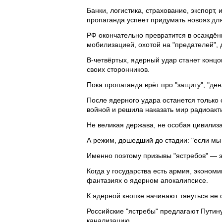
Банки, логистика, страхование, экспорт,
пропаганда успеет придумать новояз дл
РФ окончательно превратится в осаждён
мобилизацией, охотой на "предателей", 
В-четвёртых, ядерный удар станет концо
своих сторонников.
Пока пропаганда врёт про "защиту", "де
После ядерного удара останется только 
войной и решила наказать мир радиоак
Не великая держава, не особая цивилиз
А режим, дошедший до стадии: "если мы 
Именно поэтому призывы "ястребов" — э
Когда у государства есть армия, эконом
фантазиях о ядерном апокалипсисе.
К ядерной кнопке начинают тянуться не о
Российские "ястребы" предлагают Путин
канализацию.