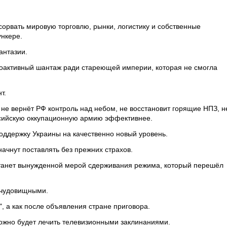
 сорвать мировую торговлю, рынки, логистику и собственные
ункере.
антазии.
оактивный шантаж ради стареющей империи, которая не смогла
т.
, не вернёт РФ контроль над небом, не восстановит горящие НПЗ, н
ссийскую оккупационную армию эффективнее.
поддержку Украины на качественно новый уровень.
начнут поставлять без прежних страхов.
, станет вынужденной мерой сдерживания режима, который перешёл
т чудовищными.
", а как после объявления стране приговора.
можно будет лечить телевизионными заклинаниями.