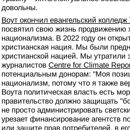
довольны.
Воут окончил евангельский колледж
посвятил свою жизнь продвижению 
национализма. В 2022 году он откры
христианская нация. Мы были пред
христианской нацией. Мы утратили э
журналистов
Centre for Climate Repor
потенциальным донорам: "Моя позиц
национализм, потому что я также ве
Воута политическая власть есть мо
правительство должно защищать "бо
не просто администрировать светски
урезает финансирование агентств п
или защите прав потребителей, в его