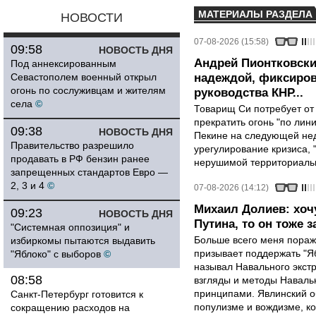
МАТЕРИАЛЫ РАЗДЕЛА
НОВОСТИ
07-08-2026 (15:58)
09:58
НОВОСТЬ ДНЯ
Андрей Пионтковски
Под аннексированным
Севастополем военный открыл
надеждой, фиксиров
огонь по сослуживцам и жителям
руководства КНР...
села
©
Товарищ Си потребует от
прекратить огонь "по лини
09:38
НОВОСТЬ ДНЯ
Пекине на следующей нед
Правительство разрешило
урегулирование кризиса, 
продавать в РФ бензин ранее
нерушимой территориальн
запрещенных стандартов Евро —
2, 3 и 4
©
07-08-2026 (14:12)
Михаил Долиев: хочу
09:23
НОВОСТЬ ДНЯ
Путина, то он тоже з
"Системная оппозиция" и
Больше всего меня поража
избиркомы пытаются выдавить
призывает поддержать "Яб
"Яблоко" с выборов
©
называл Навального экст
08:58
взгляды и методы Наваль
принципами. Явлинский о
Санкт-Петербург готовится к
популизме и вождизме, ко
сокращению расходов на