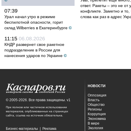
©
Увы, прилетит ещё много,
ответ. Ракеты – это не от
07:39
конфликте. Заметно и то
Урал начал утро в режиме
слова как раз в адрес Укра
беспилотной опасности, горит
склад Wilberries в Екатеринбурге
©
11:15
06.08.2026
КНДР развернет свое ракетное
подразделение в России для
нанесения ударов по Украине
©
НОВОСТИ
Оппозиция
© 2005-2026. Все права защищены. v1
Власть
Общество
При полном или частичном использовании
Регионы
материалов, опубликованных на страницах
Коррупция
сайта, ссылка на источник обязательна.
Экономика
В мире
Экология
Бизнес-материалы
|
Реклама