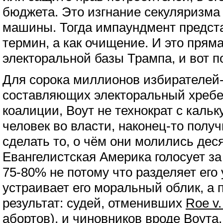
бюджета. Это изгнание секуляризма
машины. Тогда импаундмент предст
термин, а как очищение. И это прям
электоральной базы Трампа, и вот п
Для сорока миллионов избирателей-
составляющих электоральный хребе
коалиции, Воут не технократ с кальк
человек во власти, наконец-то пол
сделать то, о чём они молились дес
Евангелистская Америка голосует з
75-80% не потому что разделяет его
устраивает его моральный облик, а 
результат: судей, отменивших
Roe v
абортов), и чиновников вроде Воут