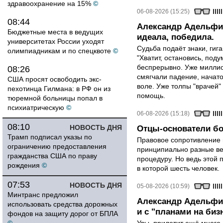
здравоохранение на 15%
©
06-08-2026 (15:25)
08:44
Александр Адельфин
Бюджетные места в ведущих
идеала, победила.
университетах России уходят
Судьба подаёт знаки, гига
олимпиадникам и по спецквоте
©
"Хватит, остановись, поду
беспрерывно. Уже миллио
08:26
смягчали падение, начато
США просят освободить экс-
воле. Уже толпы "врачей
пехотинца Гилмана: в РФ он из
помощь.
тюремной больницы попал в
психиатрическую
©
06-08-2026 (15:18)
08:10
НОВОСТЬ ДНЯ
Отцы-основатели бо
Трамп подписал указы по
Правовое сопротивление 
ограничению предоставления
принципиально разные ве
гражданства США по праву
процедуру. Но ведь этой 
рождения
©
в которой шесть человек.
07:53
НОВОСТЬ ДНЯ
05-08-2026 (10:59)
Минтранс предложил
Александр Адельфин
использовать средства дорожных
и с "планами на биз
фондов на защиту дорог от БПЛА