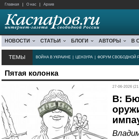
Главная
|
О нас
|
Архив
НОВОСТИ
СТАТЬИ
БЛОГИ
АВТОРЫ
В 
ТЕМЫ
ВОЙНА В УКРАИНЕ
|
ЦЕНЗУРА
|
ФОРУМ СВОБОДНОЙ 
Пятая колонка
27-06-2026 (21
B: Бю
оружи
импа
Влади