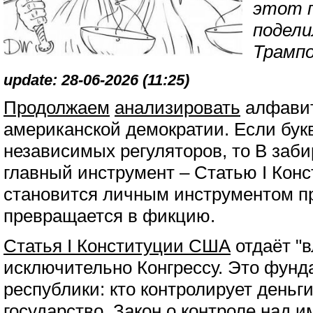
этот п
подели
Трампо
update: 28-06-2026 (11:25)
Продолжаем
анализировать
алфавит
американской демократии. Если бук
независимых регуляторов, то B забир
главный инструмент – Статью I Конс
становится личным инструментом пр
превращается в фикцию.
Статья I Конституции США
отдаёт "в
исключительно Конгрессу. Это фун
республики: кто контролирует деньги
государство.
Закон о контроле над 