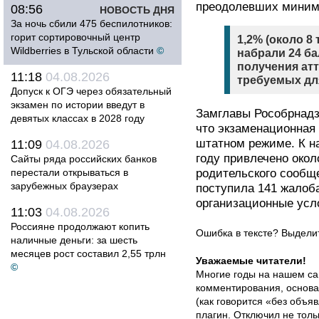
преодолевших минима
08:56
НОВОСТЬ ДНЯ
За ночь сбили 475 беспилотников:
горит сортировочный центр
1,2% (около 8
Wildberries в Тульской области
©
набрали 24 б
получения атт
11:18
04.08.2026
требуемых для
Допуск к ОГЭ через обязательный
экзамен по истории введут в
Замглавы Рособрнадз
девятых классах в 2028 году
что экзаменационная
штатном режиме. К н
11:09
04.08.2026
году привлечено окол
Сайты ряда российских банков
перестали открываться в
родительского сообще
зарубежных браузерах
поступила 141 жалоб
организационные усл
11:03
04.08.2026
Россияне продолжают копить
Ошибка в тексте? Выдел
наличные деньги: за шесть
месяцев рост составил 2,55 трлн
Уважаемые читатели!
©
Многие годы на нашем са
комментирования, основа
(как говорится «без объ
плагин
. Отключил не толь