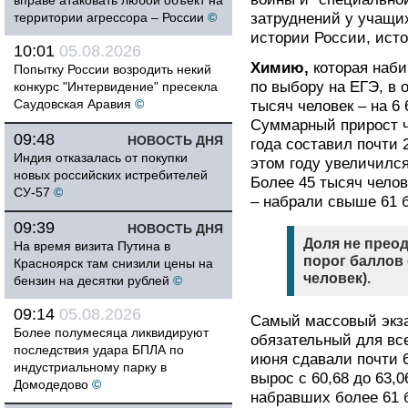
вправе атаковать любой объект на
территории агрессора – России
©
затруднений у учащи
истории России, ист
10:01
05.08.2026
Химию,
которая наби
Попытку России возродить некий
по выбору на ЕГЭ, в 
конкурс "Интервидение" пресекла
Саудовская Аравия
©
тысяч человек – на 6 
Суммарный прирост ч
09:48
НОВОСТЬ ДНЯ
года составил почти 
Индия отказалась от покупки
этом году увеличился
новых российских истребителей
Более 45 тысяч челов
СУ-57
©
– набрали свыше 61 
09:39
НОВОСТЬ ДНЯ
Доля не пре
На время визита Путина в
порог баллов 
Красноярск там снизили цены на
человек).
бензин на десятки рублей
©
09:14
05.08.2026
Самый массовый эк
Более полумесяца ликвидируют
обязательный для все
последствия удара БПЛА по
июня сдавали почти 
индустриальному парку в
вырос с 60,68 до 63,
Домодедово
©
набравших более 61 б