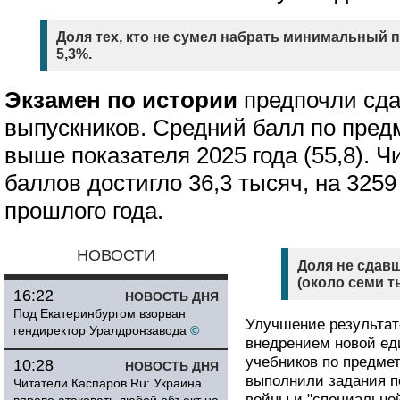
Доля тех, кто не сумел набрать минимальный 
5,3%.
Экзамен по истории
предпочли сда
выпускников. Средний балл по предм
выше показателя 2025 года (55,8). 
баллов достигло 36,3 тысяч, на 325
прошлого года.
НОВОСТИ
Доля не сдавш
(около семи т
16:22
НОВОСТЬ ДНЯ
Под Екатеринбургом взорван
Улучшение результат
гендиректор Уралдронзавода
©
внедрением новой ед
учебников по предме
10:28
НОВОСТЬ ДНЯ
выполнили задания п
Читатели Каспаров.Ru: Украина
войны и "специально