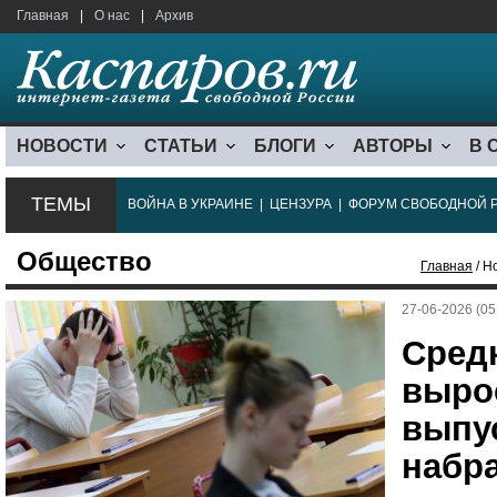
Главная
|
О нас
|
Архив
НОВОСТИ
СТАТЬИ
БЛОГИ
АВТОРЫ
В 
ТЕМЫ
ВОЙНА В УКРАИНЕ
|
ЦЕНЗУРА
|
ФОРУМ СВОБОДНОЙ 
Общество
Главная
/ Н
27-06-2026 (05
Сред
выро
выпу
набр