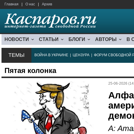
Главная
|
О нас
|
Архив
НОВОСТИ
СТАТЬИ
БЛОГИ
АВТОРЫ
В 
ТЕМЫ
ВОЙНА В УКРАИНЕ
|
ЦЕНЗУРА
|
ФОРУМ СВОБОДНОЙ 
Пятая колонка
25-06-2026 (14
Алфа
амер
демо
А: Ата