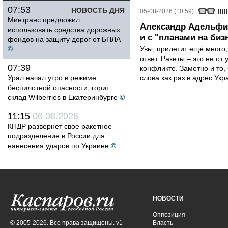
07:53
НОВОСТЬ ДНЯ
05-08-2026 (10:59)
Минтранс предложил
Александр Адельфин
использовать средства дорожных
и с "планами на биз
фондов на защиту дорог от БПЛА
©
Увы, прилетит ещё много,
ответ. Ракеты – это не от
07:39
конфликте. Заметно и то
Урал начал утро в режиме
слова как раз в адрес Укра
беспилотной опасности, горит
склад Wilberries в Екатеринбурге
©
11:15
06.08.2026
КНДР развернет свое ракетное
подразделение в России для
нанесения ударов по Украине
©
НОВОСТИ
Оппозиция
© 2005-2026. Все права защищены. v1
Власть