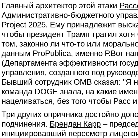
Главный архитектор этой атаки
Расс
Административно-бюджетного управ
Project 2025. Ему принадлежит выска
чтобы президент Трамп тратил хотя 
том, законно ли что-то или моральн
данным
ProPublica
, именно Р.Вот н
(Департамента эффективности госуд
управления, созданного под руковод
Бывший сотрудник OMB сказал: "Я не
команда DOGE знала, на какие имен
нацеливаться, без того чтобы Расс и
Три других опричника достойно доп
подчинения.
Брендан Карр
– предсе
инициировавший пересмотр лицензи