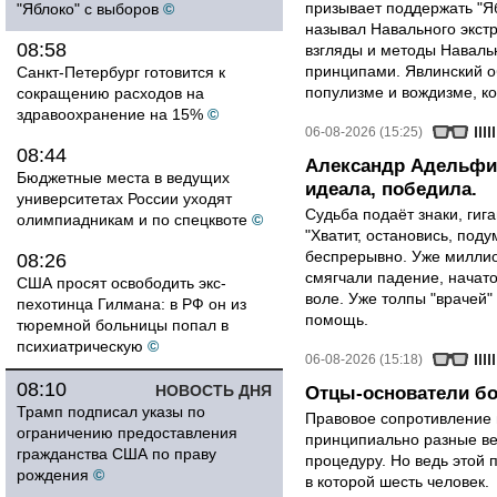
призывает поддержать "Яб
"Яблоко" с выборов
©
называл Навального экст
08:58
взгляды и методы Наваль
принципами. Явлинский о
Санкт-Петербург готовится к
популизме и вождизме, ко
сокращению расходов на
здравоохранение на 15%
©
06-08-2026 (15:25)
08:44
Александр Адельфин
Бюджетные места в ведущих
идеала, победила.
университетах России уходят
Судьба подаёт знаки, гига
олимпиадникам и по спецквоте
©
"Хватит, остановись, поду
беспрерывно. Уже миллио
08:26
смягчали падение, начато
США просят освободить экс-
воле. Уже толпы "врачей
пехотинца Гилмана: в РФ он из
помощь.
тюремной больницы попал в
психиатрическую
©
06-08-2026 (15:18)
08:10
НОВОСТЬ ДНЯ
Отцы-основатели бо
Трамп подписал указы по
Правовое сопротивление 
ограничению предоставления
принципиально разные ве
гражданства США по праву
процедуру. Но ведь этой 
рождения
©
в которой шесть человек.