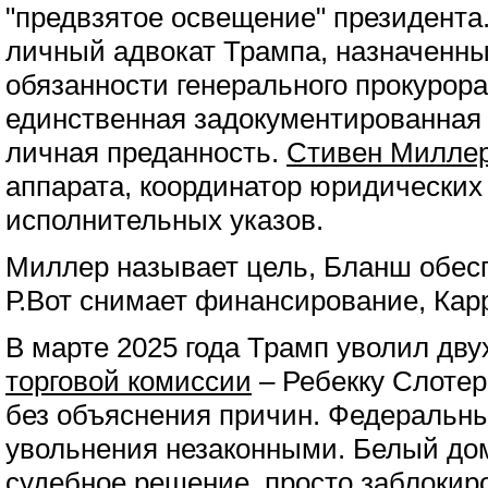
"предвзятое освещение" президента
личный адвокат Трампа, назначен
обязанности генерального прокурора 
единственная задокументированная 
личная преданность.
Стивен Милле
аппарата, координатор юридических 
исполнительных указов.
Миллер называет цель, Бланш обес
Р.Вот снимает финансирование, Кар
В марте 2025 года Трамп уволил дв
торговой комиссии
– Ребекку Слотер
без объяснения причин. Федеральны
увольнения незаконными. Белый до
судебное решение, просто заблокир