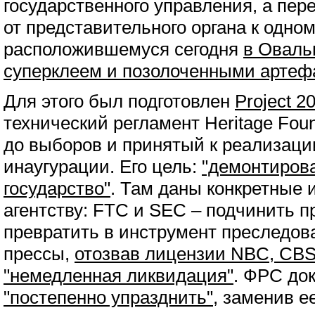
государственного управления, а пер
от представительного органа к одном
расположившемуся сегодня
в Оваль
суперклеем и позолоченными артеф
Для этого был подготовлен
Project 2
технический регламент Heritage Fou
до выборов и принятый к реализаци
инаугурации. Его цель:
"демонтиров
государство"
. Там даны конкретные 
агентству: FTC и SEC – подчинить п
превратить в инструмент преследов
прессы,
отозвав лицензии NBC, CB
"немедленная ликвидация"
. ФРС до
"постепенно упразднить"
, заменив е