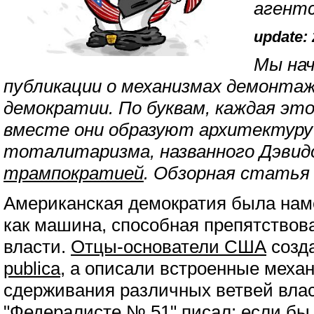
агент
update: 
Мы на
публикации о механизмах демонтаж
демократии. По буквам, каждая это
вместе они образуют архитектуру
тоталитаризма, названного Дэвидо
трампократией
. Обзорная стать
Американская демократия была нам
как машина, способная препятствов
власти.
Отцы-основатели США
созд
publica
, а описали встроенные меха
сдерживания различных ветвей вла
"Федералисте № 51"
писал: если бы