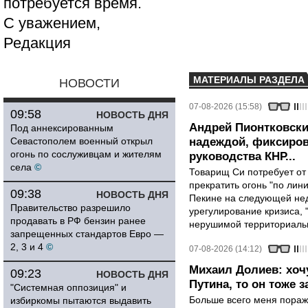
потребуется время.
С уважением,
Редакция
МАТЕРИАЛЫ РАЗДЕЛА
НОВОСТИ
07-08-2026 (15:58)
09:58
НОВОСТЬ ДНЯ
Андрей Пионтковски
Под аннексированным
Севастополем военный открыл
надеждой, фиксиров
огонь по сослуживцам и жителям
руководства КНР...
села
©
Товарищ Си потребует от
прекратить огонь "по лини
09:38
НОВОСТЬ ДНЯ
Пекине на следующей нед
Правительство разрешило
урегулирование кризиса, 
продавать в РФ бензин ранее
нерушимой территориальн
запрещенных стандартов Евро —
2, 3 и 4
©
07-08-2026 (14:12)
Михаил Долиев: хочу
09:23
НОВОСТЬ ДНЯ
Путина, то он тоже з
"Системная оппозиция" и
Больше всего меня поража
избиркомы пытаются выдавить