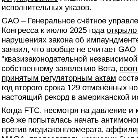
исполнительных указов.
GAO – Генеральное счётное управле
Конгресса к июлю 2025 года
открыло
нарушениях закона об импаундменте
заявил, что
вообще не считает GAO
"квазизаконодательной независимой 
собственному заявлению Вота,
соот
принятым регуляторным актам
соста
год второго срока 129 отменённых н
настоящий рекорд в американской и
Когда FTC, несмотря на давление и 
всё же попыталась начать антимон
против медиаконгломерата, аффили