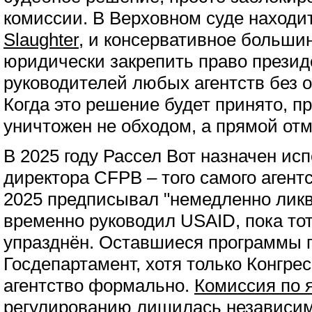
комиссии. В Верховном суде находи
Slaughter
, и консервативное большин
юридически закрепить право презид
руководителей любых агентств без о
Когда это решение будет принято, пр
уничтожен не обходом, а прямой отм
В 2025 году Рассел Вот назначен и
директора CFPB – того самого агентс
2025 предписывал "немедленно ликв
временно руководил USAID, пока то
упразднён. Оставшиеся программы 
Госдепартамент, хотя только Конгре
агентство формально.
Комиссия по 
регулированию
лишилась независим