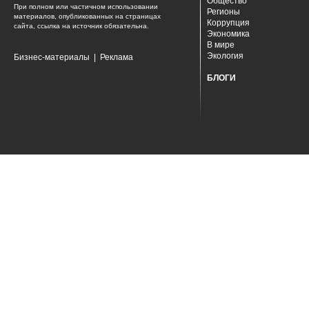
Общество
При полном или частичном использовании
Регионы
материалов, опубликованных на страницах
Коррупция
сайта, ссылка на источник обязательна.
Экономика
В мире
Экология
Бизнес-материалы
|
Реклама
БЛОГИ