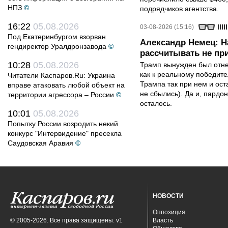
НПЗ
©
подрядчиков агентства.
16:22
05.08.2026
03-08-2026 (15:16)
Под Екатеринбургом взорван
Александр Немец: Н
гендиректор Уралдронзавода
©
рассчитывать не пр
10:28
05.08.2026
Трамп вынужден был отнес
как к реальному победите
Читатели Каспаров.Ru: Украина
Трампа так при нем и ост
вправе атаковать любой объект на
не сбылись). Да и, пардо
территории агрессора – России
©
осталось.
10:01
05.08.2026
Попытку России возродить некий
конкурс "Интервидение" пресекла
Саудовская Аравия
©
НОВОСТИ
Оппозиция
© 2005-2026. Все права защищены. v1
Власть