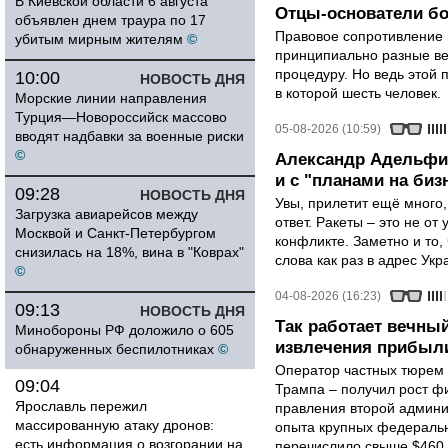
В Киевской области 6 августа
Отцы-основатели бо
объявлен днем траура по 17
Правовое сопротивление 
убитым мирным жителям
©
принципиально разные ве
процедуру. Но ведь этой 
10:00
НОВОСТЬ ДНЯ
в которой шесть человек.
Морские линии направления
Турция—Новороссийск массово
05-08-2026 (10:59)
вводят надбавки за военные риски
©
Александр Адельфин
и с "планами на биз
09:28
НОВОСТЬ ДНЯ
Увы, прилетит ещё много,
Загрузка авиарейсов между
ответ. Ракеты – это не от
Москвой и Санкт-Петербургом
конфликте. Заметно и то
снизилась на 18%, вина в "Коврах"
слова как раз в адрес Укра
©
04-08-2026 (16:23)
09:13
НОВОСТЬ ДНЯ
Так работает вечный
Минобороны РФ доложило о 605
извлечения прибыли
обнаруженных беспилотниках
©
Оператор частных тюрем 
09:04
Трампа – получил рост ф
Ярославль пережил
правления второй админи
массированную атаку дронов:
опыта крупных федеральны
есть информация о возгорании на
перечислило свыше $460,