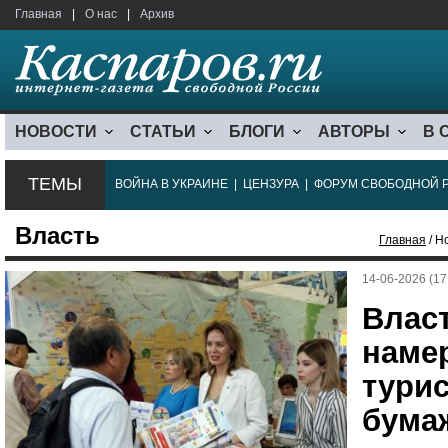
Главная
|
О нас
|
Архив
НОВОСТИ
СТАТЬИ
БЛОГИ
АВТОРЫ
В 
ТЕМЫ
ВОЙНА В УКРАИНЕ
|
ЦЕНЗУРА
|
ФОРУМ СВОБОДНОЙ 
Власть
Главная
/ Н
14-06-2026 (17
Влас
наме
турис
бума