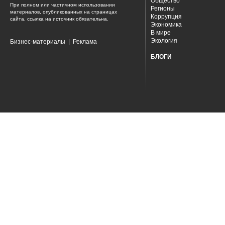
Общество
При полном или частичном использовании
Регионы
материалов, опубликованных на страницах
Коррупция
сайта, ссылка на источник обязательна.
Экономика
В мире
Экология
Бизнес-материалы
|
Реклама
БЛОГИ