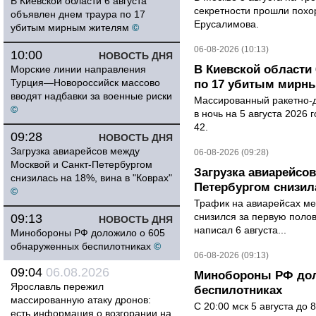
В Киевской области 6 августа
секретности прошли похо
объявлен днем траура по 17
Ерусалимова.
убитым мирным жителям
©
06-08-2026 (10:13)
10:00
НОВОСТЬ ДНЯ
В Киевской области 
Морские линии направления
Турция—Новороссийск массово
по 17 убитым мирн
вводят надбавки за военные риски
Массированный ракетно-д
©
в ночь на 5 августа 2026 
42.
09:28
НОВОСТЬ ДНЯ
Загрузка авиарейсов между
06-08-2026 (09:28)
Москвой и Санкт-Петербургом
Загрузка авиарейсо
снизилась на 18%, вина в "Коврах"
Петербургом снизила
©
Трафик на авиарейсах ме
снизился за первую полов
09:13
НОВОСТЬ ДНЯ
написал 6 августа...
Минобороны РФ доложило о 605
обнаруженных беспилотниках
©
06-08-2026 (09:13)
09:04
06.08.2026
Минобороны РФ дол
Ярославль пережил
беспилотниках
массированную атаку дронов:
С 20:00 мск 5 августа до
есть информация о возгорании на