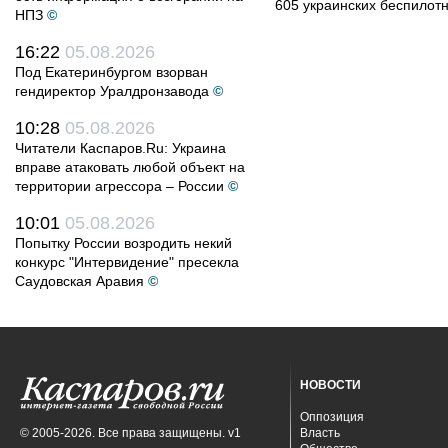
605 украинских беспилот
НПЗ
©
16:22
05.08.2026
Под Екатеринбургом взорван
гендиректор Уралдронзавода
©
10:28
05.08.2026
Читатели Каспаров.Ru: Украина
вправе атаковать любой объект на
территории агрессора – России
©
10:01
05.08.2026
Попытку России возродить некий
конкурс "Интервидение" пресекла
Саудовская Аравия
©
НОВОСТИ
Оппозиция
© 2005-2026. Все права защищены. v1
Власть