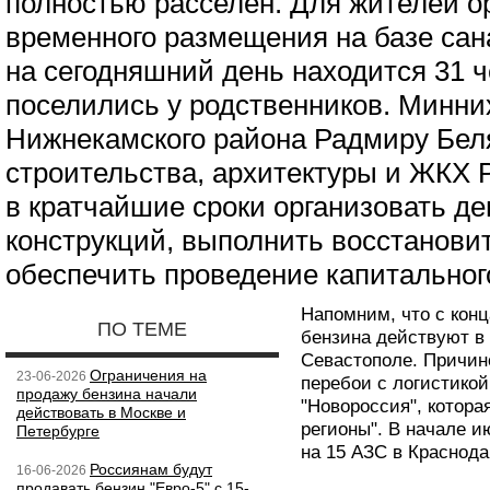
полностью расселён. Для жителей о
временного размещения на базе сан
на сегодняшний день находится 31 ч
поселились у родственников. Минни
Нижнекамского района Радмиру Бел
строительства, архитектуры и ЖКХ 
в кратчайшие сроки организовать д
конструкций, выполнить восстанови
обеспечить проведение капитального
Напомним, что с конц
ПО ТЕМЕ
бензина действуют в
Севастополе. Причин
Ограничения на
23-06-2026
перебои с логистикой
продажу бензина начали
"Новороссия", котора
действовать в Москве и
регионы". В начале 
Петербурге
на 15 АЗС в Краснода
Россиянам будут
16-06-2026
продавать бензин "Евро-5" с 15-