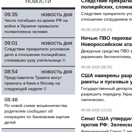
Следствие прекрати
НОВОСТИ
полицейских, слома
Следствие прекратило уг
09:35
НОВОСТЬ ДНЯ
отношении сотрудников п
Число погибших из армии РФ на
войне в Украине превысило
09-08-2026 (08:43)
полмиллиона человек
Ночью ПВО перехват
09:01
НОВОСТЬ ДНЯ
Новороссийском ата
Следствие прекратило уголовное
Дежурные средства ПВО в 
дело в отношении полицейских,
украинских беспилотника
сломавших руку учительнице
©
09-08-2026 (08:35)
08:54
НОВОСТЬ ДНЯ
США намерены разре
Представители Трампа могут
ракеты и пусковые 
приехать в Киев и Москву на
Государственный департ
следующей неделе
©
разрешить передачу Украи
08:48
тактических...
По новой схеме мошенничества
08-08-2026 (10:02)
родителям сообщают об
операциях по банковским картам
Сенат США утвердил
детей
против РФ: Зеленск
Американский Сенат 7 ав