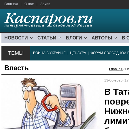
Главная
|
О нас
|
Архив
НОВОСТИ
СТАТЬИ
БЛОГИ
АВТОРЫ
В 
ТЕМЫ
ВОЙНА В УКРАИНЕ
|
ЦЕНЗУРА
|
ФОРУМ СВОБОДНОЙ 
Власть
Главная
/ Н
13-06-2026 (17
В Тат
повр
Нижн
лимит