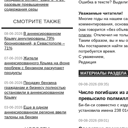
Ошибка в тексте? Выдел
разовым превышением
содержания серы
Уважаемые читатели!
Многие годы на нашем са
СМОТРИТЕ ТАКЖЕ
комментирования, основа
(как говорится «без объ
В аннексированном
08-06-2026
плагин
. Отключил не толь
Крыму аннулированы 79%
Таким образом, вы и мы о
бронирований, в Севастополе –
Мы постараемся найти за
71%
потребуется время.
С уважением,
Жители
07-06-2026
Редакция
аннексированного Крыма на фоне
проблем с бензином раскупают
продукты
МАТЕРИАЛЫ РАЗДЕЛА
Продажу бензина
05-06-2026
09-08-2026 (09:35)
гражданам и бизнесу полностью
Число погибших из 
остановили в аннексированном
Крыму
превысило полмилл
Би-би-си совместно с из
Еще в одном
03-06-2026
установила имена 238 014
аннексированном регионе ввели
талоны на бензин
09-08-2026 (09:01)