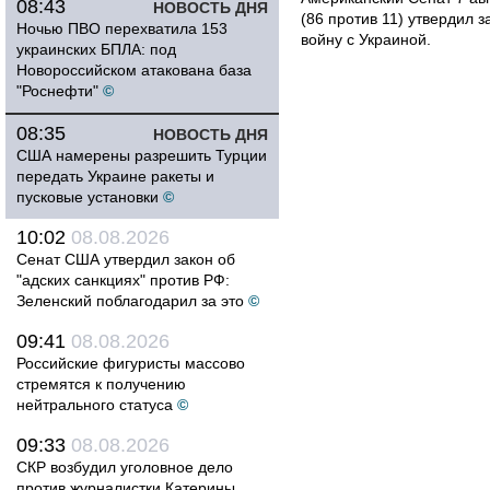
08:43
НОВОСТЬ ДНЯ
(86 против 11) утвердил з
Ночью ПВО перехватила 153
войну с Украиной.
украинских БПЛА: под
Новороссийском атакована база
"Роснефти"
©
08:35
НОВОСТЬ ДНЯ
США намерены разрешить Турции
передать Украине ракеты и
пусковые установки
©
10:02
08.08.2026
Сенат США утвердил закон об
"адских санкциях" против РФ:
Зеленский поблагодарил за это
©
09:41
08.08.2026
Российские фигуристы массово
стремятся к получению
нейтрального статуса
©
09:33
08.08.2026
СКР возбудил уголовное дело
против журналистки Катерины