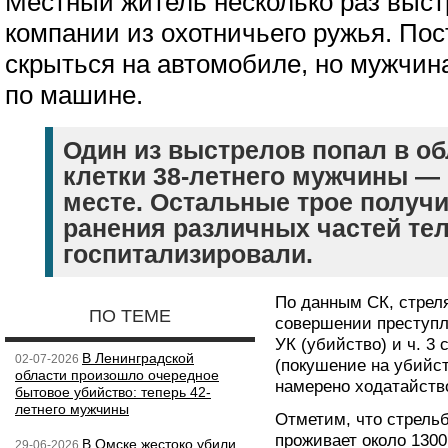
Местный житель несколько раз выст
компании из охотничьего ружья. По
скрыться на автомобиле, но мужчин
по машине.
Один из выстрелов попал в об
клетки 38-летнего мужчины — 
месте. Остальные трое получ
ранения различных частей тел
госпитализировали.
По данным СК, стрел
ПО ТЕМЕ
совершении преступле
УК (убийство) и ч. 3 ст
В Ленинградской
02-07-2026
(покушение на убийс
области произошло очередное
намерено ходатайство
бытовое убийство: теперь 42-
летнего мужчины
Отметим, что стрель
проживает около 1300
В Омске жестоко убили
29-06-2026