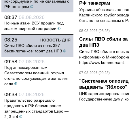
консорциума и по не связанным с
РФ танкерам
РФ танкерам
©
Украина обязалась не на
Каспийского трубопровод
08:37
08.08.2026
бить по не связанным с Р
Ночные атаки ВСУ прошли под
знаком широкой географии
©
08-08-2026 (08:25)
Силы ПВО сбили за 
08:25
НОВОСТЬ ДНЯ
два НПЗ
Силы ПВО сбили за ночь 397
беспилотников: горят два НПЗ
©
Силы ПВО сбили в ночь на
информацию Минобороны 
09:58
07.08.2026
https://www.kommersant.
Под аннексированным
Севастополем военный открыл
07-08-2026 (09:23)
огонь по сослуживцам и жителям
"Системная оппози
села
©
выдавить "Яблоко"
ЦИК зарегистрировал спис
09:38
07.08.2026
Государственную думу, ко
Правительство разрешило
продавать в РФ бензин ранее
запрещенных стандартов Евро —
2, 3 и 4
©