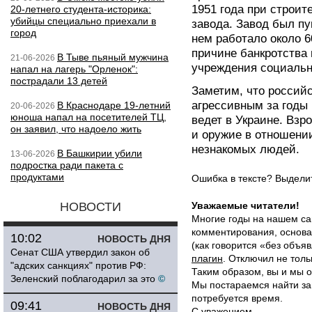
1951 года при строит
20-летнего студента-историка:
убийцы специально приехали в
завода. Завод был пу
город
нем работало около 6
причине банкротства 
В Тыве пьяный мужчина
21-06-2026
учреждения социальн
напал на лагерь "Орленок":
пострадали 13 детей
Заметим, что россий
агрессивным за годы 
В Краснодаре 19-летний
20-06-2026
юноша напал на посетителей ТЦ,
ведет в Украине. Вз
он заявил, что надоело жить
и оружие в отношении
незнакомых людей.
В Башкирии убили
13-06-2026
подростка ради пакета с
продуктами
Ошибка в тексте? Выдел
НОВОСТИ
Уважаемые читатели!
Многие годы на нашем са
комментирования, основа
10:02
НОВОСТЬ ДНЯ
(как говорится «без объ
Сенат США утвердил закон об
плагин
. Отключил не толь
"адских санкциях" против РФ:
Таким образом, вы и мы о
Зеленский поблагодарил за это
©
Мы постараемся найти за
потребуется время.
09:41
НОВОСТЬ ДНЯ
С уважением,