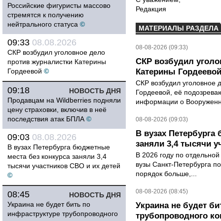
Российские фигуристы массово
Редакция
стремятся к получению
нейтрального статуса
©
МАТЕРИАЛЫ РАЗДЕЛА
09:33
08.08.2026
08-08-2026 (09:33)
СКР возбудил уголовное дело
СКР возбудил уголо
против журналистки Катерины
Гордеевой
©
Катерины Гордеево
СКР возбудил уголовное 
09:18
НОВОСТЬ ДНЯ
Гордеевой, её подозрева
Продавцам на Wildberries подняли
информации о Вооруженн
цену страховки, включив в неё
последствия атак БПЛА
©
08-08-2026 (09:03)
В вузах Петербурга
09:03
08.08.2026
заняли 3,4 тысячи у
В вузах Петербурга бюджетные
В 2026 году по отдельной
места без конкурса заняли 3,4
вузы Санкт-Петербурга по
тысячи участников СВО и их детей
порядок больше,...
©
08-08-2026 (08:45)
08:45
НОВОСТЬ ДНЯ
Украина не будет бить по
Украина не будет би
инфраструктуре трубопроводного
трубопроводного ко