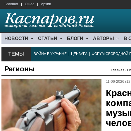
Главная
|
О нас
|
Архив
НОВОСТИ
СТАТЬИ
БЛОГИ
АВТОРЫ
В 
ТЕМЫ
ВОЙНА В УКРАИНЕ
|
ЦЕНЗУРА
|
ФОРУМ СВОБОДНОЙ 
Регионы
Главная
/ Н
11-06-2026 (12
Крас
компа
музы
чело