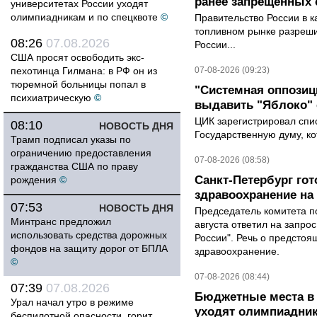
ранее запрещенных с
университетах России уходят
олимпиадникам и по спецквоте
©
Правительство России в к
топливном рынке разрешил
08:26
07.08.2026
России...
США просят освободить экс-
пехотинца Гилмана: в РФ он из
07-08-2026 (09:23)
тюремной больницы попал в
"Системная оппози
психиатрическую
©
выдавить "Яблоко"
ЦИК зарегистрировал спис
08:10
НОВОСТЬ ДНЯ
Государственную думу, ко
Трамп подписал указы по
ограничению предоставления
07-08-2026 (08:58)
гражданства США по праву
Санкт-Петербург го
рождения
©
здравоохранение на
07:53
НОВОСТЬ ДНЯ
Председатель комитета п
Минтранс предложил
августа ответил на запро
использовать средства дорожных
России". Речь о предсто
фондов на защиту дорог от БПЛА
здравоохранение.
©
07-08-2026 (08:44)
07:39
07.08.2026
Бюджетные места в 
Урал начал утро в режиме
уходят олимпиадник
беспилотной опасности, горит