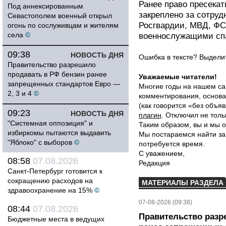
Ранее право пресека
Под аннексированным
закреплено за сотру
Севастополем военный открыл
Росгвардии, МВД, Ф
огонь по сослуживцам и жителям
села
©
военнослужащими сп
09:38
НОВОСТЬ ДНЯ
Ошибка в тексте? Выдел
Правительство разрешило
продавать в РФ бензин ранее
Уважаемые читатели!
запрещенных стандартов Евро —
Многие годы на нашем са
2, 3 и 4
©
комментирования, основа
(как говорится «без объ
09:23
НОВОСТЬ ДНЯ
плагин
. Отключил не толь
"Системная оппозиция" и
Таким образом, вы и мы о
избиркомы пытаются выдавить
Мы постараемся найти за
"Яблоко" с выборов
©
потребуется время.
С уважением,
08:58
07.08.2026
Редакция
Санкт-Петербург готовится к
сокращению расходов на
МАТЕРИАЛЫ РАЗДЕЛА
здравоохранение на 15%
©
07-08-2026 (09:38)
08:44
07.08.2026
Правительство разр
Бюджетные места в ведущих