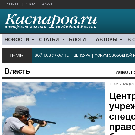
Главная
|
О нас
|
Архив
НОВОСТИ
СТАТЬИ
БЛОГИ
АВТОРЫ
В 
ТЕМЫ
ВОЙНА В УКРАИНЕ
|
ЦЕНЗУРА
|
ФОРУМ СВОБОДНОЙ 
Власть
Главная
/ Н
11-06-2026 (09
Центр
учре
спец
прав