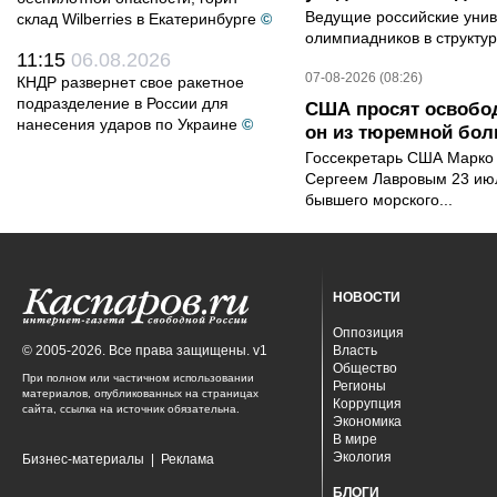
Ведущие российские унив
склад Wilberries в Екатеринбурге
©
олимпиадников в структу
11:15
06.08.2026
07-08-2026 (08:26)
КНДР развернет свое ракетное
подразделение в России для
США просят освобод
нанесения ударов по Украине
©
он из тюремной бол
Госсекретарь США Марко 
Сергеем Лавровым 23 ию
бывшего морского...
НОВОСТИ
Оппозиция
© 2005-2026. Все права защищены. v1
Власть
Общество
При полном или частичном использовании
Регионы
материалов, опубликованных на страницах
Коррупция
сайта, ссылка на источник обязательна.
Экономика
В мире
Экология
Бизнес-материалы
|
Реклама
БЛОГИ