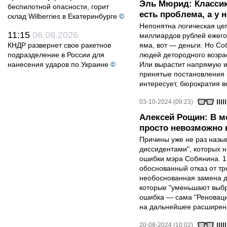
Эль Мюрид: Классик
беспилотной опасности, горит
есть проблема, а у н
склад Wilberries в Екатеринбурге
©
Непонятна логическая це
11:15
06.08.2026
миллиардов рублей ежего
КНДР развернет свое ракетное
яма, вот — деньги. Но Со
подразделение в России для
людей детородного возра
нанесения ударов по Украине
©
Или вырастит напрямую из
принятые постановления 
интересует, бюрократия 
03-10-2024 (09:23)
Алексей Рощин: В м
просто невозможно 
Причины уже не раз назы
диссидентами", которых н
ошибки мэра Собянина. 1
обоснованный отказ от тр
необоснованная замена д
которые "уменьшают выбро
ошибка — сама "Реновация
на дальнейшее расширени
20-08-2024 (10:02)