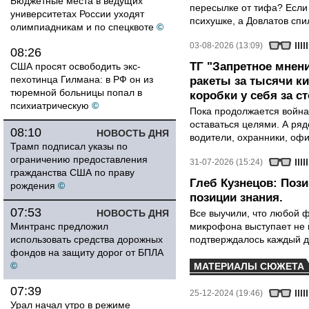
Бюджетные места в ведущих
пересылке от тифа? Если
университетах России уходят
психушке, а Довлатов спи
олимпиадникам и по спецквоте
©
03-08-2026 (13:09)
08:26
ТГ "Запретное мнени
США просят освободить экс-
пехотинца Гилмана: в РФ он из
ракеты за тысячи ки
тюремной больницы попал в
коробки у себя за с
психиатрическую
©
Пока продолжается война
оставаться целями. А ряд
08:10
НОВОСТЬ ДНЯ
водители, охранники, оф
Трамп подписал указы по
ограничению предоставления
31-07-2026 (15:24)
гражданства США по праву
Глеб Кузнецов: Поз
рождения
©
позиции знания.
07:53
НОВОСТЬ ДНЯ
Все выучили, что любой ф
Минтранс предложил
микрофона выступает не к
использовать средства дорожных
подтверждалось каждый д
фондов на защиту дорог от БПЛА
©
МАТЕРИАЛЫ СЮЖЕТА
07:39
25-12-2024 (19:46)
Урал начал утро в режиме