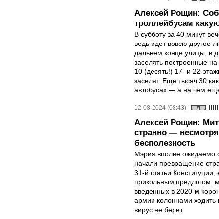
Алексей Рощин: Соб
троллейбусам какую
В субботу за 40 минут ве
ведь идет вовсю другое 
дальнем конце улицы, в дв
заселять построенные на
10 (десять!) 17- и 22-эта
заселят. Еще тысяч 30 как
автобусах — а на чем ещ
12-08-2024 (08:43)
Алексей Рощин: Мити
странно — несмотря
бесполезность
Мэрия вполне ожидаемо о
начали превращение стра
31-й статьи Конституции,
прикольным предлогом: ми
введенных в 2020-м корон
армии колоннами ходить 
вирус не берет.