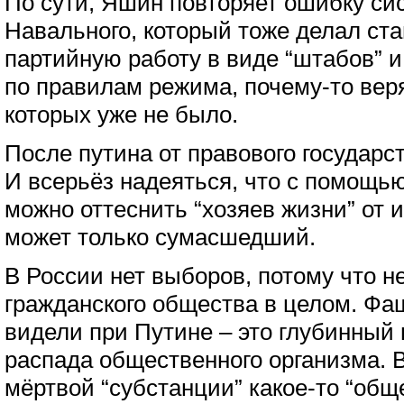
По сути, Яшин повторяет ошибку си
Навального, который тоже делал ста
партийную работу в виде “штабов” и
по правилам режима, почему-то веря
которых уже не было.
После путина от правового государс
И всерьёз надеяться, что с помощь
можно оттеснить “хозяев жизни” от и
может только сумасшедший.
В России нет выборов, потому что не
гражданского общества в целом. Фа
видели при Путине – это глубинный
распада общественного организма. В
мёртвой “субстанции” какое-то “обще