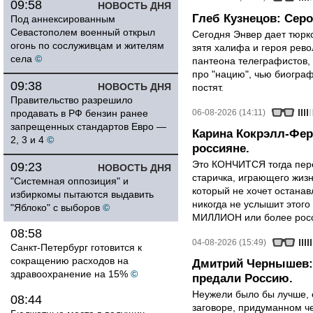
09:58
НОВОСТЬ ДНЯ
Глеб Кузнецов: Серо
Под аннексированным
Севастополем военный открыл
Сегодня Энвер дает тюрк
огонь по сослуживцам и жителям
зятя халифа и героя рево
села
©
пантеона телеграфистов,
про "нацию", чью биограф
09:38
НОВОСТЬ ДНЯ
постят.
Правительство разрешило
продавать в РФ бензин ранее
06-08-2026 (14:11)
запрещенных стандартов Евро —
Карина Кокрэлл-Фер
2, 3 и 4
©
россияне.
Это КОНЧИТСЯ тогда пере
09:23
НОВОСТЬ ДНЯ
старичка, играющего жизн
"Системная оппозиция" и
который не хочет останавл
избиркомы пытаются выдавить
никогда не услышит этого
"Яблоко" с выборов
©
МИЛЛИОН или более росси
08:58
04-08-2026 (15:49)
Санкт-Петербург готовится к
сокращению расходов на
Дмитрий Чернышев: 
здравоохранение на 15%
©
предали Россию.
Неужели было бы лучше, 
08:44
заговоре, придуманном че