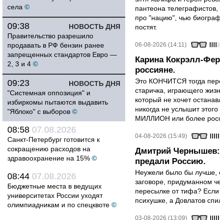
села
©
пантеона телеграфистов,
про "нацию", чью биограф
09:38
НОВОСТЬ ДНЯ
постят.
Правительство разрешило
продавать в РФ бензин ранее
06-08-2026 (14:11)
запрещенных стандартов Евро —
Карина Кокрэлл-Фер
2, 3 и 4
©
россияне.
Это КОНЧИТСЯ тогда пере
09:23
НОВОСТЬ ДНЯ
старичка, играющего жизн
"Системная оппозиция" и
который не хочет останавл
избиркомы пытаются выдавить
никогда не услышит этого
"Яблоко" с выборов
©
МИЛЛИОН или более росси
08:58
07.08.2026
04-08-2026 (15:49)
Санкт-Петербург готовится к
сокращению расходов на
Дмитрий Чернышев: 
здравоохранение на 15%
©
предали Россию.
Неужели было бы лучше, 
08:44
07.08.2026
заговоре, придуманном че
Бюджетные места в ведущих
пересылке от тифа? Если
университетах России уходят
психушке, а Довлатов спи
олимпиадникам и по спецквоте
©
03-08-2026 (13:09)