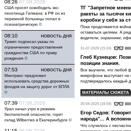
08:26
07.08.2026
ТГ "Запретное мнени
США просят освободить экс-
пехотинца Гилмана: в РФ он из
ракеты за тысячи ки
тюремной больницы попал в
коробки у себя за с
психиатрическую
©
Пока продолжается война
оставаться целями. А ряд
08:10
НОВОСТЬ ДНЯ
водители, охранники, оф
Трамп подписал указы по
ограничению предоставления
31-07-2026 (15:24)
гражданства США по праву
Глеб Кузнецов: Поз
рождения
©
позиции знания.
07:53
НОВОСТЬ ДНЯ
Все выучили, что любой ф
Минтранс предложил
микрофона выступает не к
использовать средства дорожных
подтверждалось каждый д
фондов на защиту дорог от БПЛА
©
МАТЕРИАЛЫ СЮЖЕТА
07:39
07.08.2026
30-04-2025 (18:59)
Урал начал утро в режиме
Егор Седов: Говори
беспилотной опасности, горит
народа"... А вспомни
склад Wilberries в Екатеринбурге
©
Что случилось с несчаст
11:15
06.08.2026