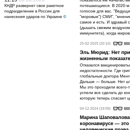
показалось им начальств
КНДР развернет свое ракетное
потешающиеся. В 2020-м 
подразделение в России для
голосом для вас. "Ведущ
нанесения ударов по Украине
©
"моровые") СМИ", "мнение
самое и есть. И здравый 
(дышать свежим воздухом
иммунитета), когда миров
25-02-2025 (20:10)
Эль Мюрид: Нет при
жизненным показат
Отказался вакцинировать
недостаточности. Где гри
глобальные доктора Менге
Дальше — больше. Нет шт
Мы это проходили всего-т
успели все сделать до кон
которую теперь спасает 
04-12-2024 (19:09)
Марина Шаповалова:
коронавирусе — это 
человеческие права