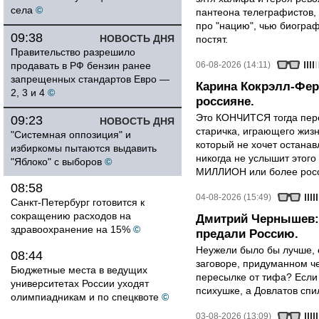
села
©
пантеона телеграфистов,
про "нацию", чью биограф
09:38
НОВОСТЬ ДНЯ
постят.
Правительство разрешило
продавать в РФ бензин ранее
06-08-2026 (14:11)
запрещенных стандартов Евро —
Карина Кокрэлл-Фер
2, 3 и 4
©
россияне.
Это КОНЧИТСЯ тогда пере
09:23
НОВОСТЬ ДНЯ
старичка, играющего жизн
"Системная оппозиция" и
который не хочет останавл
избиркомы пытаются выдавить
никогда не услышит этого
"Яблоко" с выборов
©
МИЛЛИОН или более росси
08:58
04-08-2026 (15:49)
Санкт-Петербург готовится к
сокращению расходов на
Дмитрий Чернышев: 
здравоохранение на 15%
©
предали Россию.
Неужели было бы лучше, 
08:44
заговоре, придуманном че
Бюджетные места в ведущих
пересылке от тифа? Если
университетах России уходят
психушке, а Довлатов спи
олимпиадникам и по спецквоте
©
03-08-2026 (13:09)