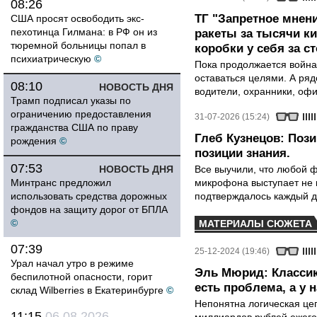
08:26
ТГ "Запретное мнени
США просят освободить экс-
пехотинца Гилмана: в РФ он из
ракеты за тысячи ки
тюремной больницы попал в
коробки у себя за с
психиатрическую
©
Пока продолжается война
оставаться целями. А ряд
08:10
НОВОСТЬ ДНЯ
водители, охранники, оф
Трамп подписал указы по
ограничению предоставления
31-07-2026 (15:24)
гражданства США по праву
Глеб Кузнецов: Поз
рождения
©
позиции знания.
07:53
НОВОСТЬ ДНЯ
Все выучили, что любой ф
Минтранс предложил
микрофона выступает не к
использовать средства дорожных
подтверждалось каждый д
фондов на защиту дорог от БПЛА
©
МАТЕРИАЛЫ СЮЖЕТА
07:39
25-12-2024 (19:46)
Урал начал утро в режиме
Эль Мюрид: Классик
беспилотной опасности, горит
есть проблема, а у н
склад Wilberries в Екатеринбурге
©
Непонятна логическая це
11:15
06.08.2026