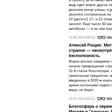
В субботу за 40 минут ве
ведь идет вовсю другое 
дальнем конце улицы, в дв
заселять построенные на
10 (десять!) 17- и 22-эта
заселят. Еще тысяч 30 как
автобусах — а на чем ещ
12-08-2024 (08:43)
Алексей Рощин: Мити
странно — несмотря
бесполезность
Мэрия вполне ожидаемо о
начали превращение стра
31-й статьи Конституции,
прикольным предлогом: ми
введенных в 2020-м корон
армии колоннами ходить 
вирус не берет.
25-07-2024 (10:11)
Блогосфера о пере
Москве в "площадь 