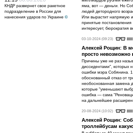
миллиардов рублей ежего
КНДР развернет свое ракетное
яма, вот — деньги. Но Со
подразделение в России для
людей детородного возра
нанесения ударов по Украине
©
Или вырастит напрямую из
принятые постановления 
интересует, бюрократия 
03-10-2024 (09:23)
Алексей Рощин: В м
просто невозможно 
Причины уже не раз назы
диссидентами", которых н
ошибки мэра Собянина. 1
обоснованный отказ от тр
необоснованная замена д
которые "уменьшают выбро
ошибка — сама "Реновация
на дальнейшее расширени
20-08-2024 (10:02)
Алексей Рощин: Соб
троллейбусам какую