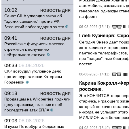
Москвич должен ходить в 
автомобиль, заказывать д
10:02
НОВОСТЬ ДНЯ
генералам однажды стане
Сенат США утвердил закон об
на фронт.
"адских санкциях" против РФ:
Зеленский поблагодарил за это
©
06-08-2026 (15:41)
Глеб Кузнецов: Серо
09:41
НОВОСТЬ ДНЯ
Сегодня Энвер дает тюрк
Российские фигуристы массово
зятя халифа и героя рево
стремятся к получению
пантеона телеграфистов,
нейтрального статуса
©
про "нацию", чью биограф
постят.
09:33
08.08.2026
СКР возбудил уголовное дело
06-08-2026 (14:11)
против журналистки Катерины
Гордеевой
©
Карина Кокрэлл-Фер
россияне.
09:18
НОВОСТЬ ДНЯ
Это КОНЧИТСЯ тогда пере
Продавцам на Wildberries подняли
старичка, играющего жизн
цену страховки, включив в неё
который не хочет останавл
последствия атак БПЛА
©
никогда не услышит этого
МИЛЛИОН или более росси
09:03
08.08.2026
В вузах Петербурга бюджетные
04-08-2026 (15:49)