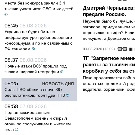
места без конкурса заняли 3,4
Дмитрий Чернышев: 
тысячи участников СВО и их детей
предали Россию.
©
Неужели было бы лучше, 
08:45
08.08.2026
заговоре, придуманном че
Украина не будет бить по
пересылке от тифа? Если
инфраструктуре трубопроводного
психушке, а Довлатов спи
консорциума и по не связанным с
РФ танкерам
©
03-08-2026 (13:09)
ТГ "Запретное мнени
08:37
08.08.2026
ракеты за тысячи ки
Ночные атаки ВСУ прошли под
коробки у себя за с
знаком широкой географии
©
Пока продолжается война
08:25
оставаться целями. А ряд
НОВОСТЬ ДНЯ
водители, охранники, оф
Силы ПВО сбили за ночь 397
беспилотников: горят два НПЗ
©
09:58
07.08.2026
Под аннексированным
Севастополем военный открыл
огонь по сослуживцам и жителям
села
©