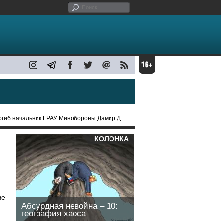
иб начальник ГРАУ Минобороны Дамир Давыдов
КОЛОНКА
ве
Абсурдная невойна – 10:
география хаоса