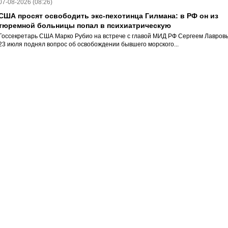
07-08-2026 (08:26)
США просят освободить экс-пехотинца Гилмана: в РФ он из
тюремной больницы попал в психиатрическую
Госсекретарь США Марко Рубио на встрече с главой МИД РФ Сергеем Лавров
23 июля поднял вопрос об освобождении бывшего морского...