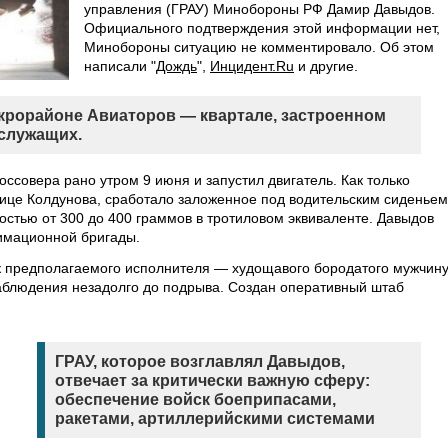
управления (ГРАУ) Минобороны РФ Дамир Давыдов.
Официального подтверждения этой информации нет,
Минобороны ситуацию не комментировало. Об этом
написали "
Дождь
",
Инцидент.Ru
и другие.
крорайоне Авиаторов — квартале, застроенном
служащих.
оссовера рано утром 9 июня и запустил двигатель. Как только
ице Колдунова, сработало заложенное под водительским сиденьем
стью от 300 до 400 граммов в тротиловом эквиваленте. Давыдов
имационной бригады.
к предполагаемого исполнителя — худощавого бородатого мужчину
аблюдения незадолго до подрыва. Создан оперативный штаб
ГРАУ, которое возглавлял Давыдов,
отвечает за критически важную сферу:
обеспечение войск боеприпасами,
ракетами, артиллерийскими системами