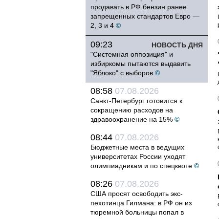
продавать в РФ бензин ранее
запрещенных стандартов Евро —
2, 3 и 4
©
09:23
НОВОСТЬ ДНЯ
"Системная оппозиция" и
избиркомы пытаются выдавить
"Яблоко" с выборов
©
08:58
07.08.2026
Санкт-Петербург готовится к
сокращению расходов на
здравоохранение на 15%
©
08:44
07.08.2026
Бюджетные места в ведущих
университетах России уходят
олимпиадникам и по спецквоте
©
08:26
07.08.2026
США просят освободить экс-
пехотинца Гилмана: в РФ он из
тюремной больницы попал в