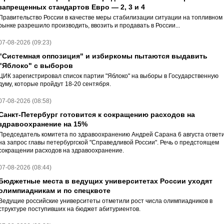
запрещенных стандартов Евро — 2, 3 и 4
Правительство России в качестве меры стабилизации ситуации на топливном
рынке разрешило производить, ввозить и продавать в России...
07-08-2026 (09:23)
"Системная оппозиция" и избиркомы пытаются выдавить
"Яблоко" с выборов
ЦИК зарегистрировал список партии "Яблоко" на выборы в Государственную
думу, которые пройдут 18-20 сентября.
07-08-2026 (08:58)
Санкт-Петербург готовится к сокращению расходов на
здравоохранение на 15%
Председатель комитета по здравоохранению Андрей Сарана 6 августа ответ
на запрос главы петербургской "Справедливой России". Речь о предстоящем
сокращении расходов на здравоохранение.
07-08-2026 (08:44)
Бюджетные места в ведущих университетах России уходят
олимпиадникам и по спецквоте
Ведущие российские университеты отметили рост числа олимпиадников в
структуре поступивших на бюджет абитуриентов.