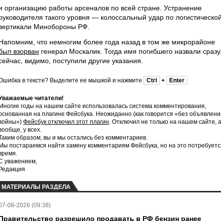
и организацию работы арсеналов по всей стране. Устранение
руководителя такого уровня — колоссальный удар по логистическо
вертикали Минобороны РФ.
Напомним, что немногим более года назад в том же микрорайоне
был взорван
генерал Москалик. Тогда имя погибшего назвали сразу
сейчас, видимо, поступили другие указания.
Ошибка в тексте? Выделите ее мышкой и нажмите
Ctrl
+
Enter
Уважаемые читатели!
Многие годы на нашем сайте использовалась система комментирования,
основанная на плагине Фейсбука. Неожиданно (как говорится «без объявлени
войны»)
Фейсбук отключил этот плагин
. Отключил не только на нашем сайте, 
вообще, у всех.
Таким образом, вы и мы остались без комментариев.
Мы постараемся найти замену комментариям Фейсбука, но на это потребуетс
время.
С уважением,
Редакция
МАТЕРИАЛЫ РАЗДЕЛА
07-08-2026 (09:38)
Правительство разрешило продавать в РФ бензин ранее