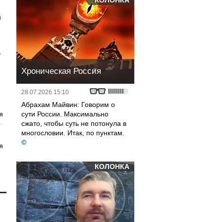
КОЛОНКА
й
,
Хроническая Россия
28.07.2026 15:10
Абрахам Майвин: Говорим о
сути России. Максимально
я
а
сжато, чтобы суть не потонула в
многословии. Итак, по пунктам.
©
я
КОЛОНКА