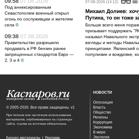
09:58
07.08.2026
07-08-2026 (14:12)
Под аннексированным
Михаил Долиев: хочу
Севастополем военный открыл
Путина, то он тоже з
огонь по сослуживцам и жителям
села
©
Больше всего меня поража
призывает поддержать "Яб
09:38
07.08.2026
называл Навального экст
Правительство разрешило
взгляды и методы Наваль
продавать в РФ бензин ранее
принципами. Явлинский о
запрещенных стандартов Евро —
популизме и вождизме, ко
2, 3 и 4
©
НОВОСТИ
Оппозиция
© 2005-2026. Все права защищены. v1
Власть
Общество
При полном или частичном использовании
Регионы
материалов, опубликованных на страницах
Коррупция
сайта, ссылка на источник обязательна.
Экономика
В мире
Экология
Бизнес-материалы
|
Реклама