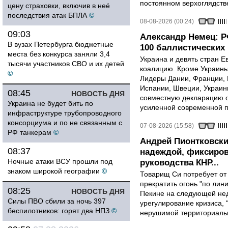
постоянном верхоглядств
цену страховки, включив в неё
последствия атак БПЛА
©
08-08-2026 (00:24)
09:03
Александр Немец: Р
В вузах Петербурга бюджетные
100 баллистических 
места без конкурса заняли 3,4
Украина и девять стран 
тысячи участников СВО и их детей
коалицию. Кроме Украины,
©
Лидеры Дании, Франции, 
Испании, Швеции, Украин
08:45
НОВОСТЬ ДНЯ
совместную декларацию о
Украина не будет бить по
усиленной современной п
инфраструктуре трубопроводного
консорциума и по не связанным с
07-08-2026 (15:58)
РФ танкерам
©
Андрей Пионтковски
08:37
надеждой, фиксиров
Ночные атаки ВСУ прошли под
руководства КНР...
знаком широкой географии
©
Товарищ Си потребует от
прекратить огонь "по лини
08:25
НОВОСТЬ ДНЯ
Пекине на следующей нед
Силы ПВО сбили за ночь 397
урегулирование кризиса, 
беспилотников: горят два НПЗ
©
нерушимой территориальн