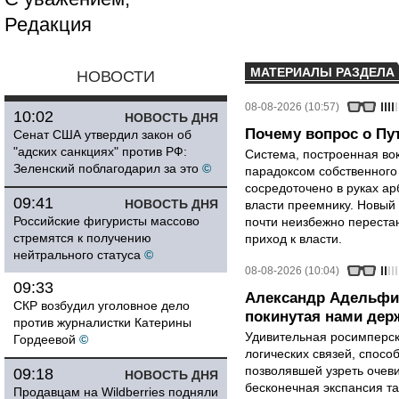
Редакция
МАТЕРИАЛЫ РАЗДЕЛА
НОВОСТИ
08-08-2026 (10:57)
10:02
НОВОСТЬ ДНЯ
Почему вопрос о Пут
Сенат США утвердил закон об
"адских санкциях" против РФ:
Система, построенная вок
Зеленский поблагодарил за это
©
парадоксом собственного
сосредоточено в руках ар
09:41
НОВОСТЬ ДНЯ
власти преемнику. Новый 
Российские фигуристы массово
почти неизбежно перестан
стремятся к получению
приход к власти.
нейтрального статуса
©
08-08-2026 (10:04)
09:33
Александр Адельфи
СКР возбудил уголовное дело
покинутая нами держ
против журналистки Катерины
Удивительная росимперск
Гордеевой
©
логических связей, спосо
позволявшей узреть очев
09:18
НОВОСТЬ ДНЯ
бесконечная экспансия т
Продавцам на Wildberries подняли