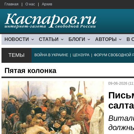
Главная
|
О нас
|
Архив
НОВОСТИ
СТАТЬИ
БЛОГИ
АВТОРЫ
В 
ТЕМЫ
ВОЙНА В УКРАИНЕ
|
ЦЕНЗУРА
|
ФОРУМ СВОБОДНОЙ 
Пятая колонка
09-06-2026 (11
Пись
салта
Витали
должны