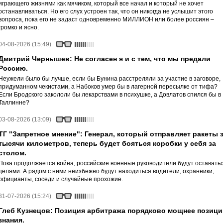
играющего жизнями как мячиком, который все начал и который не хочет
останавливаться. Но его слух устроен так, что он никогда не услышит этого
вопроса, пока его не задаст одновременно МИЛЛИОН или более россиян –
громко и ясно.
04-08-2026 (15:49)
Дмитрий Чернышев: Не согласен я и с тем, что мы предали
Россию.
Неужели было бы лучше, если бы Бунина расстреляли за участие в заговоре,
придуманном чекистами, а Набоков умер бы в лагерной пересылке от тифа?
Если Бродского закололи бы лекарствами в психушке, а Довлатов спился бы в
Таллинне?
03-08-2026 (13:09)
ТГ "Запретное мнение": Генерал, который отправляет ракеты 
тысячи километров, теперь будет бояться коробки у себя за
столом.
Пока продолжается война, российские военные руководители будут оставать
целями. А рядом с ними неизбежно будут находиться водители, охранники,
официанты, соседи и случайные прохожие.
31-07-2026 (15:24)
Глеб Кузнецов: Позиция арбитража порядково мощнее позици
знания.