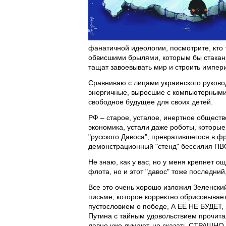
фанатичной идеологии, посмотрите, кто т
обвисшими брылями, которым бы стаканчи
тащат завоевывать мир и строить импери
Сравниваю с лицами украинского руков
энергичные, выросшие с компьютерными
свободное будущее для своих детей.
РФ – старое, усталое, инертное общество
экономика, устали даже роботы, которые
"русского Давоса", превратившегося в ф
демонстрационный "стенд" бессилия ПВ
Не знаю, как у вас, но у меня крепнет о
флота, но и этот "давос" тоже последни
Все это очень хорошо изложил Зеленск
письме, которое корректно обрисовывает 
пустословием о победе, А ЕЁ НЕ БУДЕТ,
Путина с тайным удовольствием прочитал
давно уже думают, но сказать СТРАШНО.