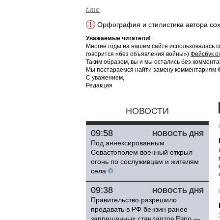
t.me
!
Орфография и стилистика автора со
Уважаемые читатели!
Многие годы на нашем сайте использовалась с
говорится «без объявления войны»)
Фейсбук о
Таким образом, вы и мы остались без коммента
Мы постараемся найти замену комментариям Фе
С уважением,
Редакция
НОВОСТИ
09:58
НОВОСТЬ ДНЯ
Под аннексированным
Севастополем военный открыл
огонь по сослуживцам и жителям
села
©
09:38
НОВОСТЬ ДНЯ
Правительство разрешило
продавать в РФ бензин ранее
запрещенных стандартов Евро —