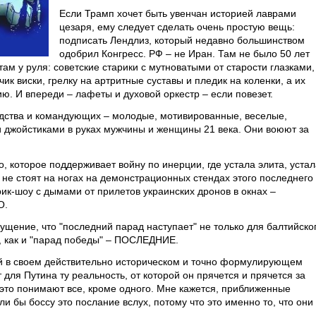
Если Трамп хочет быть увенчан историей лаврами
цезаря, ему следует сделать очень простую вещь:
подписать Лендлиз, который недавно большинством
одобрил Конгресс. РФ – не Иран. Там не было 50 лет
ам у руля: советские старики с мутноватыми от старости глазками,
к виски, грелку на артритные суставы и пледик на коленки, а их
ю. И впереди – лафеты и духовой оркестр – если повезет.
одства и командующих – молодые, мотивированные, веселые,
 джойстиками в руках мужчины и женщины 21 века. Они воюют за
, которое поддерживает войну по инерции, где устала элита, устал
 не стоят на ногах на демонстрационных стендах этого последнего
рик-шоу с дымами от прилетов украинских дронов в окнах –
О.
щущение, что "последний парад наступает" не только для балтийско
й, как и "парад победы" – ПОСЛЕДНИЕ.
ий в своем действительно историческом и точно формулирующем
для Путина ту реальность, от которой он прячется и прячется за
 это понимают все, кроме одного. Мне кажется, приближенные
и бы боссу это послание вслух, потому что это именно то, что они