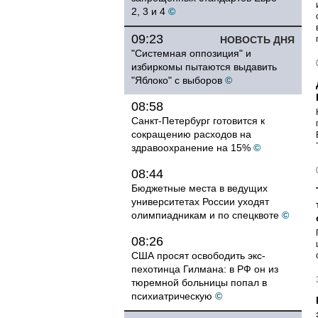
2, 3 и 4
©
09:23
НОВОСТЬ ДНЯ
"Системная оппозиция" и
избиркомы пытаются выдавить
"Яблоко" с выборов
©
08:58
Санкт-Петербург готовится к
сокращению расходов на
здравоохранение на 15%
©
08:44
Бюджетные места в ведущих
университетах России уходят
олимпиадникам и по спецквоте
©
08:26
США просят освободить экс-
пехотинца Гилмана: в РФ он из
тюремной больницы попал в
психиатрическую
©