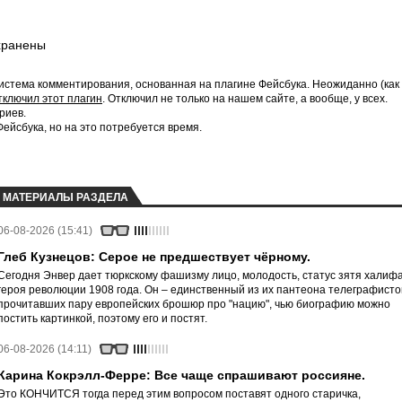
хранены
истема комментирования, основанная на плагине Фейсбука. Неожиданно (как
тключил этот плагин
. Отключил не только на нашем сайте, а вообще, у всех.
риев.
йсбука, но на это потребуется время.
МАТЕРИАЛЫ РАЗДЕЛА
06-08-2026 (15:41)
Глеб Кузнецов: Серое не предшествует чёрному.
Сегодня Энвер дает тюркскому фашизму лицо, молодость, статус зятя халифа
героя революции 1908 года. Он – единственный из их пантеона телеграфисто
прочитавших пару европейских брошюр про "нацию", чью биографию можно
постить картинкой, поэтому его и постят.
06-08-2026 (14:11)
Карина Кокрэлл-Ферре: Все чаще спрашивают россияне.
Это КОНЧИТСЯ тогда перед этим вопросом поставят одного старичка,