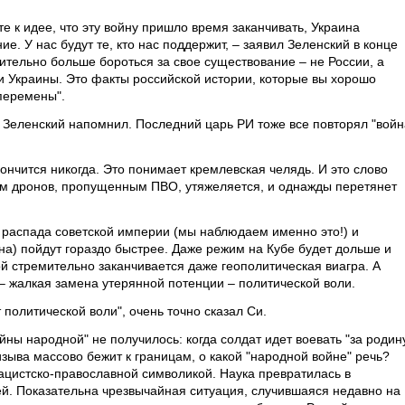
е к идее, что эту войну пришло время заканчивать, Украина
е. У нас будут те, кто нас поддержит, – заявил Зеленский в конце
чительно больше бороться за свое существование – не России, а
ли Украины. Это факты российской истории, которые вы хорошо
 перемены".
. Зеленский напомнил. Последний царь РИ тоже все повторял "войн
кончится никогда. Это понимает кремлевская челядь. И это слово
ом дронов, пропущенным ПВО, утяжеляется, и однажды перетянет
 распада советской империи (мы наблюдаем именно это!) и
а) пойдут гораздо быстрее. Даже режим на Кубе будет дольше и
рой стремительно заканчивается даже геополитическая виагра. А
– жалкая замена утерянной потенции – политической воли.
 политической воли", очень точно сказал Си.
йны народной" не получилось: когда солдат идет воевать "за родин
изыва массово бежит к границам, о какой "народной войне" речь?
нацистско-православной символикой. Наука превратилась в
й. Показательна чрезвычайная ситуация, случившаяся недавно на