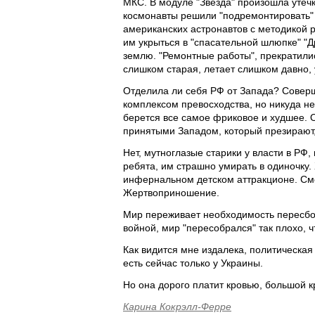
МКС. В модуле "Звезда" произошла утеч
космонавты решили "подремонтировать" о
американских астронавтов с методикой 
им укрыться в "спасательной шлюпке" "
землю. "Ремонтные работы", прекратили
слишком старая, летает слишком давно, у
Отделила ли себя РФ от Запада? Соверш
комплексом превосходства, но никуда не
берется все самое фриковое и худшее. 
принятыми Западом, который презирают, 
Нет, мутноглазые старики у власти в РФ,
ребята, им страшно умирать в одиночку.
инфернальном детском аттракционе. См
Жертвоприношение.
Мир переживает необходимость пересбор
войной, мир "пересобрался" так плохо, ч
Как видится мне издалека, политическа
есть сейчас только у Украины.
Но она дорого платит кровью, большой к
Карина Кокрэлл-Ферре