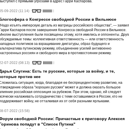
выступил с прямыми угрозами в адрес Гарри Каспарова.
05-09-2022 (11:14)
Блогосфера о Конгрессе свободной России в Вильнюсе
"Надо изъять имперскую деталь из матрицы российского общества", — заявил
Гарри Каспаров после завершения Конгресса свободной России в Вильнюсе.
Многие выступления были посвящены этому, хотя имелись и оппоненты. Друг
обсуждаемые темы: коллективная ответственность — или ответственность
западных политиков за взращивание диктатуры, образ будущего и
альтернатива путинскому режиму, объединение усилий антивоенно
настроенных россиян и свободного мира в противостоянии режиму.
22-07-2022 (08:13)
Дарья Слугина: Есть те русские, которые за войну, и те,
которые против нее
Сложилась ситуация, когда, благодаря ее беспрецедентному развитию, на
утверждение образа "хороших русских" может и должна оказать большое
влияние российская оппозиция за рубежом. При этом, однако, ей следует
всячески налаживать сотрудничество с теми оставшимися в России, кто не
поддерживает войну, не отталкивая их от себя разными ярлыками.
08-07-2022 (15:58)
Форум свободной России: Причастные к приговору Алексея
Горинова попадут в "Список Путина"