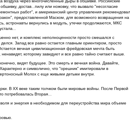
ка воздуха через многочисленные дыры в обшивке. Российские
бшивку, достав...пилу или ножовку, что вызвало "несогласие
ремонтных работ", и американский центр управления рекомендова
Дракон", предоставленной Маском, для возможного возвращения на
сь, астронавты вернулись в модуль, утечки продолжаются, МКС
стала...
енно нет, и комплекс неполноценности просто смешался с
 делся. Запад все равно остается главным ориентиром, просто
Остается вечная цивилизационная фрейдовская мечта быть
ненавидят, которому завидуют и все равно тайно считают выше.
 конечно, видят будущее. Это смерть и вечная война. Давайте,
 Характерно и символично, что "орешник" имитировали в
ертоносный Молох с еще живыми детьми внутри.
ки. В ХХ веке таким толчком были мировые войны. После Первой
то потребовалась Вторая...
я воля и энергия в необходимом для переустройства мира объеме
ровью.