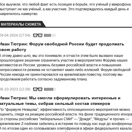
Все выучили, что любой факт есть позиция в борьбе, что учёный у микрофона
выступает не как учёный, а как участник. Это подтверждалось каждый день и
закрепилось намертво.
МАТЕРИАЛЫ СЮЖЕТА
29-04-2024 (17:54)
Иван Тютрин: Форум свободной России будет продолжать
свою работу
К этому давно шло, мы это понимали, и отчасти этим было вызвано наше
прошлогоднее решение ограничить участие в мероприятиях Форума наших
активистов из России: уровень безумия российской власти и повышение
репрессивности режима не оставляют каких-либо иллюзий. Форум свободной
России никогда не ориентировался на кремлевскую повестку, поэтому мы
продолжаем работать согласно задуманному плану.
06-10-2023 (12:28)
Иван Тютрин: Мы смогли сформулировать интересные и
актуальные темы, собрав сильный состав спикеров
По "формуле Немцова", эффективность оппозиционного мероприятия можно
оценить, глядя на реакцию российской власти. На фоне традиционного игнор
со стороны российских "либеральных СМИ" — "Дождя", "Медузы" и прочих —
кремлевские Z-паблики забились в истерике по поводу нас еще до конференци
А по итогам один из соловьевских олигофренов в эфире федерального канала