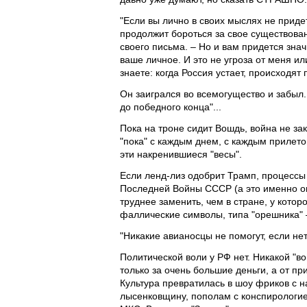
"Если вы лично в своих мыслях не придет
продолжит бороться за свое существовани
своего письма. – Но и вам придется зна
ваше личное. И это не угроза от меня и
знаете: когда Россия устает, происходят
Он заигрался во всемогущество и забыл
до победного конца"...
Пока на троне сидит Вошдь, война не за
"пока" с каждым днем, с каждым прилет
эти накренившиеся "весы".
Если ленд-лиз одобрит Трамп, процессы
Последней Войны СССР (а это именно он
труднее заменить, чем в стране, у кото
фаллические символы, типа "орешника" 
"Никакие авианосцы не помогут, если нет
Политической воли у РФ нет. Никакой "во
только за очень большие деньги, а от пр
Культура превратилась в шоу фриков с 
лысенковщину, пополам с конспирологие