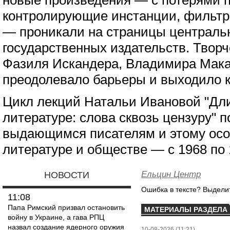
новые произведения — с потерями 
контролирующие инстанции, фильтр
— проникали на страницы централь
государственных издательств. Твор
Фазиля Искандера, Владимира Мака
преодолевало барьеры и выходило к
Цикл лекций Натальи Ивановой "Дли
литературе: слова сквозь цензуру" 
выдающимся писателям и этому осо
литературе и обществе — c 1968 по 
Ельцин Центр
НОВОСТИ
Ошибка в тексте? Выдел
11:08
Папа Римский призвал остановить
МАТЕРИАЛЫ РАЗДЕЛА
войну в Украине, а гава РПЦ
назвал создание ядерного оружия
10-08-2026 (11:21)