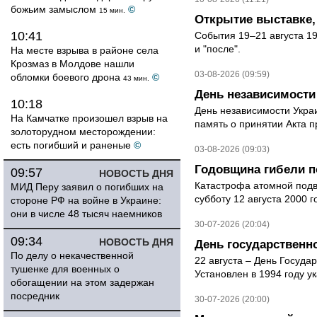
божьим замыслом
©
15 мин.
Открытие выставке,
10:41
События 19–21 августа 19
и "после".
На месте взрыва в районе села
Крозмаз в Молдове нашли
03-08-2026 (09:59)
обломки боевого дрона
©
43 мин.
День независимости
10:18
День независимости Украи
На Камчатке произошел взрыв на
память о принятии Акта п
золоторудном месторождении:
есть погибший и раненые
©
03-08-2026 (09:03)
Годовщина гибели п
09:57
НОВОСТЬ ДНЯ
Катастрофа атомной подв
МИД Перу заявил о погибших на
субботу 12 августа 2000 
стороне РФ на войне в Украине:
они в числе 48 тысяч наемников
30-07-2026 (20:04)
09:34
НОВОСТЬ ДНЯ
День государственн
По делу о некачественной
22 августа – День Госуда
тушенке для военных о
Установлен в 1994 году у
обогащении на этом задержан
посредник
30-07-2026 (20:00)