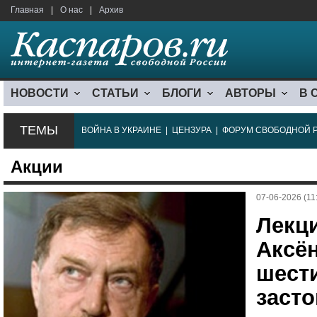
Главная
|
О нас
|
Архив
НОВОСТИ
СТАТЬИ
БЛОГИ
АВТОРЫ
В 
ТЕМЫ
ВОЙНА В УКРАИНЕ
|
ЦЕНЗУРА
|
ФОРУМ СВОБОДНОЙ 
Акции
07-06-2026 (11
Лекц
Аксён
шест
засто