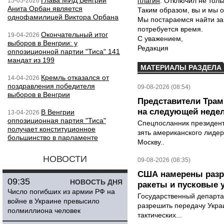
Глава МИД Венгрии
плагин
. Отключил не толь
15-05-2026
Анита Орбан является
Таким образом, вы и мы о
однофамилицей Виктора Орбана
Мы постараемся найти за
потребуется время.
Окончательный итог
19-04-2026
С уважением,
выборов в Венгрии: у
Редакция
оппозиционной партии "Тиса" 141
мандат из 199
МАТЕРИАЛЫ РАЗДЕЛА
Кремль отказался от
14-04-2026
поздравления победителя
09-08-2026 (08:54)
выборов в Венгрии
Представители Трамп
на следующей неде
В Венгрии
13-04-2026
оппозиционная партия "Тиса"
Спецпосланник президен
получает конституционное
зять американского лидер
большинство в парламенте
Москву..
НОВОСТИ
09-08-2026 (08:35)
США намерены разре
09:35
НОВОСТЬ ДНЯ
ракеты и пусковые 
Число погибших из армии РФ на
Государственный департ
войне в Украине превысило
разрешить передачу Украи
полмиллиона человек
тактических...