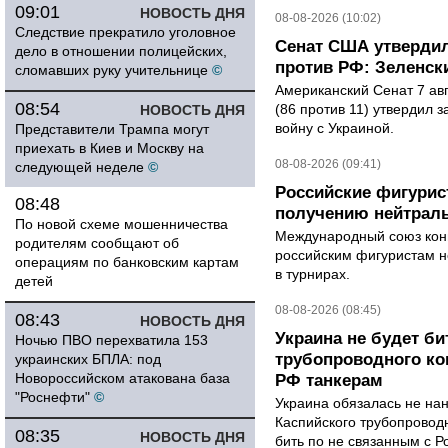
09:01
НОВОСТЬ ДНЯ
08-08-2026 (10:02)
Следствие прекратило уголовное
Сенат США утвердил
дело в отношении полицейских,
против РФ: Зеленск
сломавших руку учительнице
©
Американский Сенат 7 ав
08:54
(86 против 11) утвердил з
НОВОСТЬ ДНЯ
войну с Украиной.
Представители Трампа могут
приехать в Киев и Москву на
08-08-2026 (09:41)
следующей неделе
©
Российские фигурис
08:48
получению нейтраль
По новой схеме мошенничества
Международный союз конь
родителям сообщают об
российским фигуристам н
операциям по банковским картам
в турнирах.
детей
08-08-2026 (08:45)
08:43
НОВОСТЬ ДНЯ
Украина не будет би
Ночью ПВО перехватила 153
трубопроводного ко
украинских БПЛА: под
Новороссийском атакована база
РФ танкерам
"Роснефти"
©
Украина обязалась не на
Каспийского трубопровод
08:35
НОВОСТЬ ДНЯ
бить по не связанным с Р