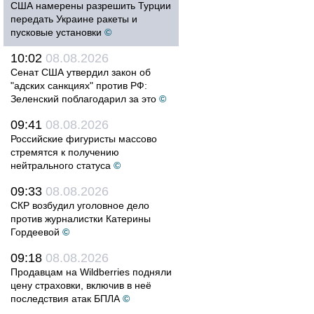
США намерены разрешить Турции
передать Украине ракеты и
пусковые установки
©
10:02
08.08.2026
Сенат США утвердил закон об
"адских санкциях" против РФ:
Зеленский поблагодарил за это
©
09:41
08.08.2026
Российские фигуристы массово
стремятся к получению
нейтрального статуса
©
09:33
08.08.2026
СКР возбудил уголовное дело
против журналистки Катерины
Гордеевой
©
09:18
08.08.2026
Продавцам на Wildberries подняли
цену страховки, включив в неё
последствия атак БПЛА
©