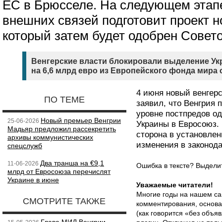
ЕС в Брюсселе. На следующем этап
внешних связей подготовит проект н
который затем будет одобрен Совет
Венгерские власти блокировали выделение Ук
на 6,6 млрд евро из Европейского фонда мира с
4 июня новый венгер
ПО ТЕМЕ
заявил, что Венгрия 
уровне постпредов о
Новый премьер Венгрии
25-06-2026
Украины в Евросоюз. 
Мадьяр предложил рассекретить
сторона в установле
архивы коммунистических
изменения в законода
спецслужб
Два транша на €9,1
11-06-2026
Ошибка в тексте? Выдел
млрд от Евросоюза перечислят
Украине в июне
Уважаемые читатели!
Многие годы на нашем са
СМОТРИТЕ ТАКЖЕ
комментирования, основа
(как говорится «без объ