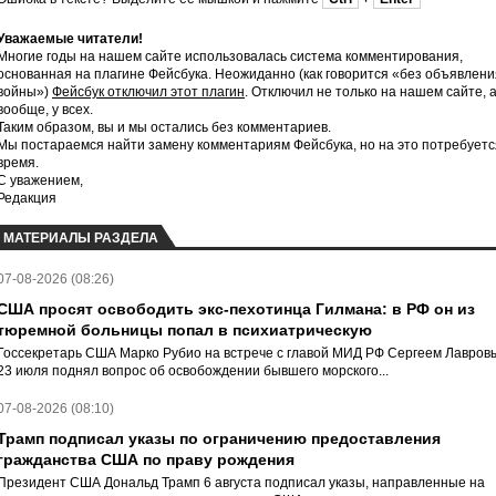
Уважаемые читатели!
Многие годы на нашем сайте использовалась система комментирования,
основанная на плагине Фейсбука. Неожиданно (как говорится «без объявлени
войны»)
Фейсбук отключил этот плагин
. Отключил не только на нашем сайте, 
вообще, у всех.
Таким образом, вы и мы остались без комментариев.
Мы постараемся найти замену комментариям Фейсбука, но на это потребуетс
время.
С уважением,
Редакция
МАТЕРИАЛЫ РАЗДЕЛА
07-08-2026 (08:26)
США просят освободить экс-пехотинца Гилмана: в РФ он из
тюремной больницы попал в психиатрическую
Госсекретарь США Марко Рубио на встрече с главой МИД РФ Сергеем Лавров
23 июля поднял вопрос об освобождении бывшего морского...
07-08-2026 (08:10)
Трамп подписал указы по ограничению предоставления
гражданства США по праву рождения
Президент США Дональд Трамп 6 августа подписал указы, направленные на