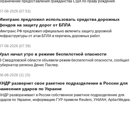
ограничение предоставления гражданства США по праву рождения.
07-08-2026 (07:53)
Минтранс предложил использовать средства дорожных
фондов на защиту дорог от БПЛА
Минтранс РФ предложил официально включить защиту дорожной
инфраструктуры от атак БПЛА в перечень дорожных работ.
07-08-2026 (07:39)
Урал начал утро в режиме беспилотной опасности
В Свердловской области объявили режим беспилотной опасности, сообщил
губернатор региона Денис Паслер.
06-08-2026 (11:15)
КНДР развернет свое ракетное подразделение в России для
нанесения ударов по Украине
КНДР разворачивает в России собственное ракетное подразделение для
ударов по Украине, информацию ГУР привели Reuters, УНИАН, АрбатМедиа.