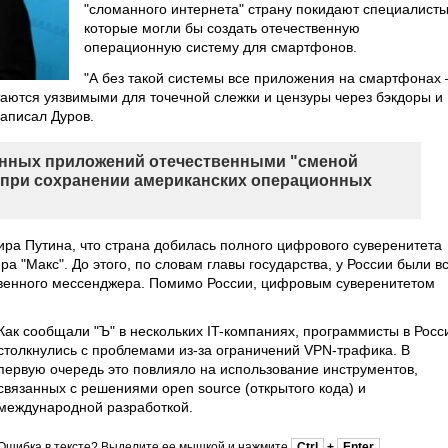
"сломанного интернета" страну покидают специалисты
которые могли бы создать отечественную
операционную систему для смартфонов.
"А без такой системы все приложения на смартфонах 
таются уязвимыми для точечной слежки и цензуры через бэкдоры и
написал Дуров.
анных приложений отечественными "сменой
" при сохранении американских операционных
ра Путина, что страна добилась полного цифрового суверенитета
а "Макс". До этого, по словам главы государства, у России были в
венного мессенджера. Помимо России, цифровым суверенитетом
Как сообщали "Ъ" в нескольких IT-компаниях, программисты в Росс
столкнулись с проблемами из-за ограничений VPN-трафика. В
первую очередь это повлияло на использование инструментов,
связанных с решениями open source (открытого кода) и
международной разработкой.
Ошибка в тексте? Выделите ее мышкой и нажмите
Ctrl
+
Enter