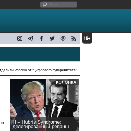
отдалили Россию от "цифрового суверенитета"
КОЛОНКА
H – Hubris Syndrome:
ов
делегированный реванш