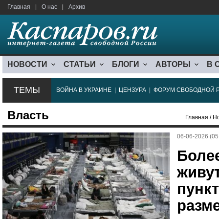
Главная
|
О нас
|
Архив
НОВОСТИ
СТАТЬИ
БЛОГИ
АВТОРЫ
В 
ТЕМЫ
ВОЙНА В УКРАИНЕ
|
ЦЕНЗУРА
|
ФОРУМ СВОБОДНОЙ 
Власть
Главная
/ Н
06-06-2026 (05
Более
живут
пунк
разм