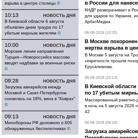
в России для нанесе
взрыва в центре столицы
©
КНДР разворачивает в Ро
10:13
НОВОСТЬ ДНЯ
для ударов по Украине, 
В Киевской области 6 августа
АрбатМедиа.
объявлен днем траура по 17
убитым мирным жителям
©
06-08-2026 (10:35)
В Москве похоронен
10:00
НОВОСТЬ ДНЯ
жертва взрыва в це
Морские линии направления
В Москве 5 августа на Тр
Турция—Новороссийск массово
секретности прошли похо
вводят надбавки за военные риски
Ерусалимова.
©
06-08-2026 (10:13)
09:28
НОВОСТЬ ДНЯ
В Киевской области 
Загрузка авиарейсов между
по 17 убитым мирн
Москвой и Санкт-Петербургом
снизилась на 18%, вина в "Коврах"
Массированный ракетно-д
©
в ночь на 5 августа 2026 
42.
09:13
НОВОСТЬ ДНЯ
Минобороны РФ доложило о 605
06-08-2026 (09:28)
обнаруженных беспилотниках
©
Загрузка авиарейсо
Петербургом снизила