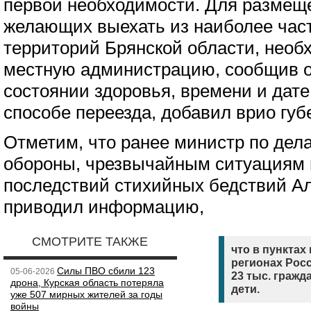
первой необходимости. Для размещ
желающих выехать из наиболее час
территорий Брянской области, необ
местную администрацию, сообщив о
состоянии здоровья, времени и дате 
способе переезда, добавил врио губ
Отметим, что ранее министр по дел
обороны, чрезвычайным ситуациям 
последствий стихийных бедствий А
приводил информацию,
СМОТРИТЕ ТАКЖЕ
что в пунктах
регионах Росс
Силы ПВО сбили 123
05-06-2026
23 тыс. гражд
дрона, Курская область потеряла
дети.
уже 507 мирных жителей за годы
войны