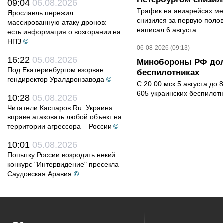
09:04
06.08.2026
Трафик на авиарейсах ме
Ярославль пережил
снизился за первую полов
массированную атаку дронов:
написал 6 августа...
есть информация о возгорании на
НПЗ
©
06-08-2026 (09:13)
16:22
05.08.2026
Минобороны РФ дол
Под Екатеринбургом взорван
беспилотниках
гендиректор Уралдронзавода
©
С 20:00 мск 5 августа до
605 украинских беспилот
10:28
05.08.2026
Читатели Каспаров.Ru: Украина
вправе атаковать любой объект на
территории агрессора – России
©
10:01
05.08.2026
Попытку России возродить некий
конкурс "Интервидение" пресекла
Саудовская Аравия
©