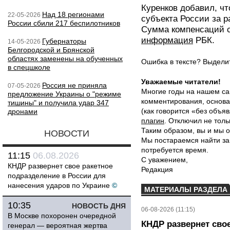
Куренков добавил, ч
Над 18 регионами
22-05-2026
субъекта России за р
России сбили 217 беспилотников
Сумма компенсаций с
информация
РБК.
Губернаторы
14-05-2026
Белгородской и Брянской
областях заменены на обученных
Ошибка в тексте? Выдел
в спецшколе
Уважаемые читатели!
Россия не приняла
07-05-2026
Многие годы на нашем са
предложение Украины о "режиме
комментирования, основа
тишины" и получила удар 347
(как говорится «без объ
дронами
плагин
. Отключил не толь
Таким образом, вы и мы о
НОВОСТИ
Мы постараемся найти за
потребуется время.
11:15
06.08.2026
С уважением,
КНДР развернет свое ракетное
Редакция
подразделение в России для
нанесения ударов по Украине
©
МАТЕРИАЛЫ РАЗДЕЛА
10:35
НОВОСТЬ ДНЯ
06-08-2026 (11:15)
В Москве похоронен очередной
КНДР развернет сво
генерал — вероятная жертва