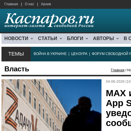
Главная
|
О нас
|
Архив
НОВОСТИ
СТАТЬИ
БЛОГИ
АВТОРЫ
В 
ТЕМЫ
ВОЙНА В УКРАИНЕ
|
ЦЕНЗУРА
|
ФОРУМ СВОБОДНОЙ 
Власть
Главная
/ Н
04-06-2026 (10
МАХ 
App S
увед
сооб