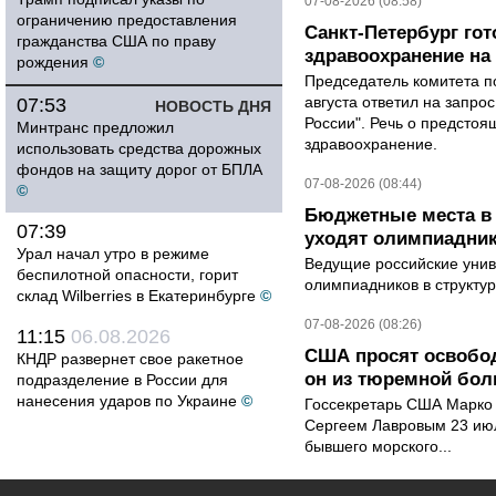
07-08-2026 (08:58)
ограничению предоставления
Санкт-Петербург го
гражданства США по праву
здравоохранение на
рождения
©
Председатель комитета п
августа ответил на запро
07:53
НОВОСТЬ ДНЯ
России". Речь о предсто
Минтранс предложил
здравоохранение.
использовать средства дорожных
фондов на защиту дорог от БПЛА
07-08-2026 (08:44)
©
Бюджетные места в 
07:39
уходят олимпиадник
Урал начал утро в режиме
Ведущие российские унив
беспилотной опасности, горит
олимпиадников в структу
склад Wilberries в Екатеринбурге
©
07-08-2026 (08:26)
11:15
06.08.2026
США просят освобод
КНДР развернет свое ракетное
он из тюремной бол
подразделение в России для
нанесения ударов по Украине
©
Госсекретарь США Марко 
Сергеем Лавровым 23 ию
бывшего морского...