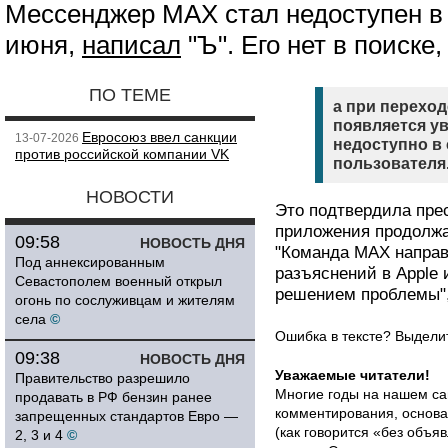
Мессенджер МАХ стал недоступен в 
июня,
написал
"Ъ". Его нет в поиске,
ПО ТЕМЕ
а при перехо
появляется у
Евросоюз ввел санкции
13-07-2026
недоступно в 
против российской компании VK
пользователя
НОВОСТИ
Это подтвердила пре
приложения продолжа
09:58
НОВОСТЬ ДНЯ
"Команда МАХ направ
Под аннексированным
разъяснений в Apple 
Севастополем военный открыл
решением проблемы",
огонь по сослуживцам и жителям
села
©
Ошибка в тексте? Выдел
09:38
НОВОСТЬ ДНЯ
Уважаемые читатели!
Правительство разрешило
Многие годы на нашем са
продавать в РФ бензин ранее
комментирования, основа
запрещенных стандартов Евро —
(как говорится «без объ
2, 3 и 4
©