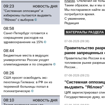
плагин
. Отключил не толь
Таким образом, вы и мы о
09:23
НОВОСТЬ ДНЯ
Мы постараемся найти за
"Системная оппозиция" и
потребуется время.
избиркомы пытаются выдавить
С уважением,
"Яблоко" с выборов
©
Редакция
08:58
МАТЕРИАЛЫ РАЗДЕЛА
Санкт-Петербург готовится к
сокращению расходов на
07-08-2026 (09:38)
здравоохранение на 15%
©
Правительство разр
08:44
ранее запрещенных с
Бюджетные места в ведущих
Правительство России в к
университетах России уходят
топливном рынке разрешил
олимпиадникам и по спецквоте
©
России...
08:26
07-08-2026 (09:23)
США просят освободить экс-
"Системная оппози
пехотинца Гилмана: в РФ он из
тюремной больницы попал в
выдавить "Яблоко"
психиатрическую
©
ЦИК зарегистрировал спис
Государственную думу, ко
08:10
НОВОСТЬ ДНЯ
Трамп подписал указы по