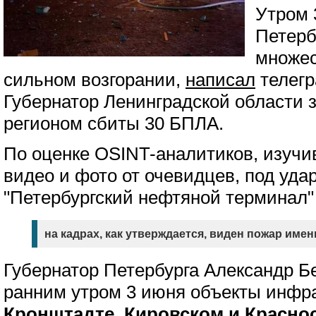
Утром 
Петерб
множес
сильном возгорании,
написал
телегр
Губернатор Ленинградской области з
регионом сбиты 30 БПЛА.
По оценке OSINT-аналитиков, изуч
видео и фото от очевидцев, под уда
"Петербургский нефтяной терминал"
на кадрах, как утверждается, виден пожар имен
Губернатор Петербурга Александр Б
ранним утром 3 июня объекты инфр
Кронштадте, Кировском и Красно