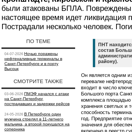
были атакованы БПЛА. Повреждены 
настоящее время идет ликвидация п
Пострадали несколько человек. Поги
ПО ТЕМЕ
ПНТ находится
состав Большо
Ночью поражены
04-07-2026
администрати
нефтеналивные терминалы в
району).
Санкт-Петербурге и в порту
Высоцк
Он является одним и
СМОТРИТЕ ТАКЖЕ
перевалке нефтепрод
входит в число ключ
Большого порта Санкт
ПМЭФ начался с атаки
03-06-2026
на Санкт-Петербург,
комплекса площадью 
пострадавших и задержки рейсов
хранения светлых и 
способность терминал
В Петербурге один
24-05-2026
год. Предприятие отн
мужчина стрелял в 11-летнего
мальчика, а второй покушался на
значения для обеспеч
соперника
включено в реестр с