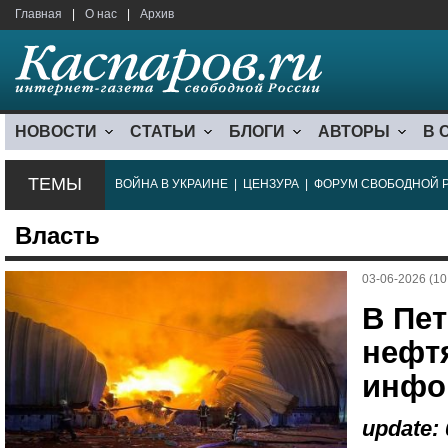
Главная
|
О нас
|
Архив
НОВОСТИ
СТАТЬИ
БЛОГИ
АВТОРЫ
В 
ТЕМЫ
ВОЙНА В УКРАИНЕ
|
ЦЕНЗУРА
|
ФОРУМ СВОБОДНОЙ 
Власть
03-06-2026 (10
В Пет
нефт
инфо
update: 