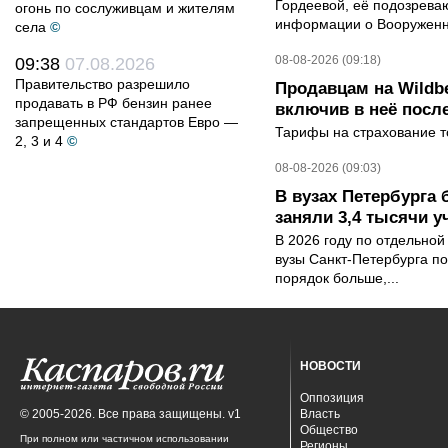
Гордеевой, её подозрева
огонь по сослуживцам и жителям
информации о Вооруженн
села
©
08-08-2026 (09:18)
09:38
07.08.2026
Правительство разрешило
Продавцам на Wildbe
продавать в РФ бензин ранее
включив в неё посл
запрещенных стандартов Евро —
Тарифы на страхование то
2, 3 и 4
©
08-08-2026 (09:03)
В вузах Петербурга
заняли 3,4 тысячи у
В 2026 году по отдельной
вузы Санкт-Петербурга по
порядок больше,...
НОВОСТИ
Оппозиция
© 2005-2026. Все права защищены. v1
Власть
Общество
При полном или частичном использовании
Регионы