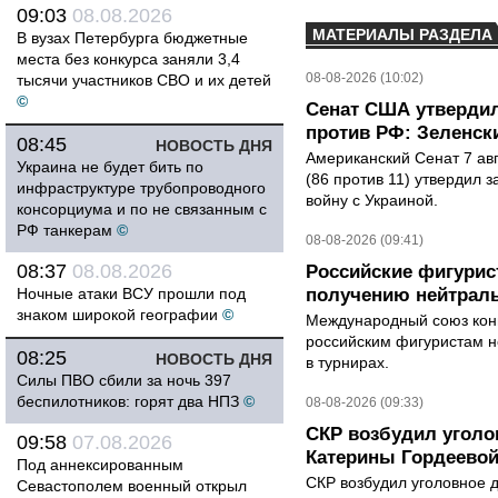
09:03
08.08.2026
МАТЕРИАЛЫ РАЗДЕЛА
В вузах Петербурга бюджетные
места без конкурса заняли 3,4
08-08-2026 (10:02)
тысячи участников СВО и их детей
©
Сенат США утвердил
против РФ: Зеленск
08:45
НОВОСТЬ ДНЯ
Американский Сенат 7 ав
Украина не будет бить по
(86 против 11) утвердил з
инфраструктуре трубопроводного
войну с Украиной.
консорциума и по не связанным с
РФ танкерам
©
08-08-2026 (09:41)
08:37
08.08.2026
Российские фигурис
Ночные атаки ВСУ прошли под
получению нейтраль
знаком широкой географии
©
Международный союз конь
российским фигуристам н
08:25
НОВОСТЬ ДНЯ
в турнирах.
Силы ПВО сбили за ночь 397
беспилотников: горят два НПЗ
©
08-08-2026 (09:33)
СКР возбудил уголо
09:58
07.08.2026
Катерины Гордеево
Под аннексированным
СКР возбудил уголовное 
Севастополем военный открыл