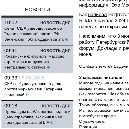
информация
"Эхо Мос
НОВОСТИ
Как
написал
Нефтегаз
БПЛА в начале 2024 
10:02
НОВОСТЬ ДНЯ
налетах по открытым
Сенат США утвердил закон об
"адских санкциях" против РФ:
Напопмним, что 3 июн
Зеленский поблагодарил за это
©
работу Петербургск
форум. Доклады и раб
09:41
НОВОСТЬ ДНЯ
июня.
Российские фигуристы массово
стремятся к получению
Ошибка в тексте? Выдел
нейтрального статуса
©
09:33
08.08.2026
Уважаемые читатели!
Многие годы на нашем са
СКР возбудил уголовное дело
комментирования, основа
против журналистки Катерины
(как говорится «без объ
Гордеевой
©
плагин
. Отключил не толь
Таким образом, вы и мы о
09:18
НОВОСТЬ ДНЯ
Мы постараемся найти за
Продавцам на Wildberries подняли
потребуется время.
цену страховки, включив в неё
С уважением,
последствия атак БПЛА
©
Редакция