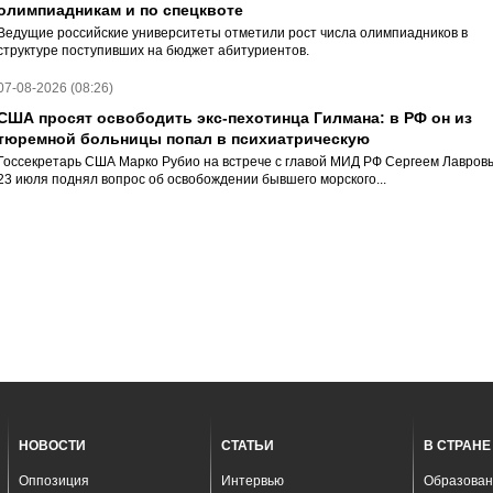
олимпиадникам и по спецквоте
Ведущие российские университеты отметили рост числа олимпиадников в
структуре поступивших на бюджет абитуриентов.
07-08-2026 (08:26)
США просят освободить экс-пехотинца Гилмана: в РФ он из
тюремной больницы попал в психиатрическую
Госсекретарь США Марко Рубио на встрече с главой МИД РФ Сергеем Лавров
23 июля поднял вопрос об освобождении бывшего морского...
НОВОСТИ
СТАТЬИ
В СТРАНЕ
Оппозиция
Интервью
Образован