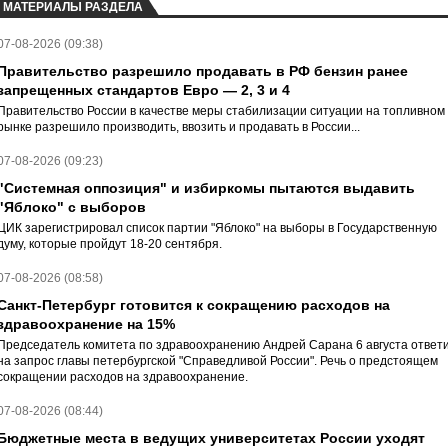
МАТЕРИАЛЫ РАЗДЕЛА
07-08-2026 (09:38)
Правительство разрешило продавать в РФ бензин ранее
запрещенных стандартов Евро — 2, 3 и 4
Правительство России в качестве меры стабилизации ситуации на топливном
рынке разрешило производить, ввозить и продавать в России...
07-08-2026 (09:23)
"Системная оппозиция" и избиркомы пытаются выдавить
"Яблоко" с выборов
ЦИК зарегистрировал список партии "Яблоко" на выборы в Государственную
думу, которые пройдут 18-20 сентября.
07-08-2026 (08:58)
Санкт-Петербург готовится к сокращению расходов на
здравоохранение на 15%
Председатель комитета по здравоохранению Андрей Сарана 6 августа ответ
на запрос главы петербургской "Справедливой России". Речь о предстоящем
сокращении расходов на здравоохранение.
07-08-2026 (08:44)
Бюджетные места в ведущих университетах России уходят