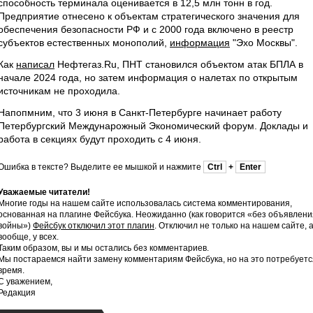
способность терминала оценивается в 12,5 млн тонн в год.
Предприятие отнесено к объектам стратегического значения для
обеспечения безопасности РФ и с 2000 года включено в реестр
субъектов естественных монополий,
информация
"Эхо Москвы".
Как
написал
Нефтегаз.Ru, ПНТ становился объектом атак БПЛА в
начале 2024 года, но затем информация о налетах по открытым
источникам не проходила.
Напопмним, что 3 июня в Санкт-Петербурге начинает работу
Петербургский Междунарожный Экономический форум. Доклады и
работа в секциях будут проходить с 4 июня.
Ошибка в тексте? Выделите ее мышкой и нажмите
Ctrl
+
Enter
Уважаемые читатели!
Многие годы на нашем сайте использовалась система комментирования,
основанная на плагине Фейсбука. Неожиданно (как говорится «без объявлени
войны»)
Фейсбук отключил этот плагин
. Отключил не только на нашем сайте, 
вообще, у всех.
Таким образом, вы и мы остались без комментариев.
Мы постараемся найти замену комментариям Фейсбука, но на это потребуетс
время.
С уважением,
Редакция