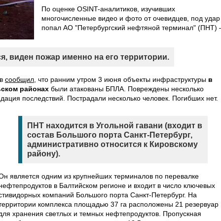
По оценке OSINT-аналитиков, изучивших
многочисленные видео и фото от очевидцев, под удар
попал АО "Петербургский нефтяной терминал" (ПНТ) 
ся, виден пожар именно на его территории.
ов
сообщил
, что ранним утром 3 июня объекты инфраструктуры
в
ьском районах
были атакованы БПЛА. Повреждены несколько
дация последствий. Пострадали несколько человек. Погибших нет.
ПНТ находится в Угольной гавани (входит в
состав Большого порта Санкт-Петербург,
административно относится к Кировскому
району).
Он является одним из крупнейших терминалов по перевалке
нефтепродуктов в Балтийском регионе и входит в число ключевых
стивидорных компаний Большого порта Санкт-Петербург. На
территории комплекса площадью 37 га расположены 21 резервуар
для хранения светлых и темных нефтепродуктов. Пропускная