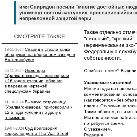
имя Спиридон носили "многие достойные люди
упомянут святой заступник, прославившийся 
непреклонной защитой веры.
Также отдельно отме
СМОТРИТЕ ТАКЖЕ
"сильный", "крепкий",
переименование экс-
Снаряд в стволе танка
18-11-2024
Федеральную службу 
обнаружен на оборонном заводе в
собственности.
Екатеринбурге
Инженера
Ошибка в тексте? Выдел
05-11-2024
"Уралвагонзавода" приговорили
к 16 годам колонии, обвинив
Уважаемые читатели!
в передаче чертежей
Многие годы на нашем са
спецслужбам Украины
комментирования, основа
(как говорится «без объ
Бывшую сотрудницу
11-10-2024
плагин
. Отключил не толь
"Уралвагонзавода" приговорили к
Таким образом, вы и мы о
12,5 года колонии по делу о
госизмене
Мы постараемся найти за
потребуется время.
Суд приговорил
19-07-2024
С уважением,
корреспондента The Wall Street
Редакция