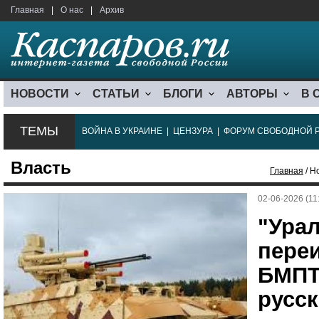
Главная
|
О нас
|
Архив
НОВОСТИ
СТАТЬИ
БЛОГИ
АВТОРЫ
В 
ТЕМЫ
ВОЙНА В УКРАИНЕ
|
ЦЕНЗУРА
|
ФОРУМ СВОБОДНОЙ 
Власть
Главная
/ Н
02-06-2026 (11
"Ура
пере
БМПТ
русс