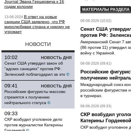
Journal Эвана Гершковича к 16
годам колонии
МАТЕРИАЛЫ РАЗДЕЛА
В ответ на новые
13-06-2024
08-08-2026 (10:02)
санкции США заявлено, что РФ
миролюбивая страна и никому не
Сенат США утвердил
угрожает
против РФ: Зеленск
Американский Сенат 7 ав
НОВОСТИ
(86 против 11) утвердил з
войну с Украиной.
10:02
НОВОСТЬ ДНЯ
Сенат США утвердил закон об
08-08-2026 (09:41)
"адских санкциях" против РФ:
Российские фигурис
Зеленский поблагодарил за это
©
получению нейтраль
Международный союз конь
09:41
НОВОСТЬ ДНЯ
российским фигуристам н
Российские фигуристы массово
в турнирах.
стремятся к получению
нейтрального статуса
©
08-08-2026 (09:33)
09:33
СКР возбудил уголо
СКР возбудил уголовное дело
Катерины Гордеево
против журналистки Катерины
СКР возбудил уголовное 
Гордеевой
©