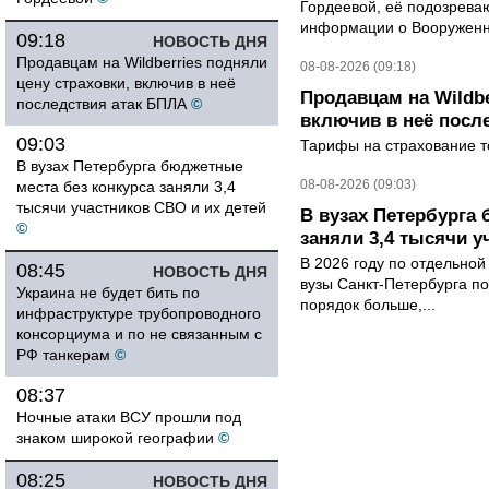
Гордеевой, её подозрева
информации о Вооруженн
09:18
НОВОСТЬ ДНЯ
Продавцам на Wildberries подняли
08-08-2026 (09:18)
цену страховки, включив в неё
Продавцам на Wildbe
последствия атак БПЛА
©
включив в неё посл
09:03
Тарифы на страхование то
В вузах Петербурга бюджетные
08-08-2026 (09:03)
места без конкурса заняли 3,4
тысячи участников СВО и их детей
В вузах Петербурга
©
заняли 3,4 тысячи у
В 2026 году по отдельной
08:45
НОВОСТЬ ДНЯ
вузы Санкт-Петербурга по
Украина не будет бить по
порядок больше,...
инфраструктуре трубопроводного
консорциума и по не связанным с
РФ танкерам
©
08:37
Ночные атаки ВСУ прошли под
знаком широкой географии
©
08:25
НОВОСТЬ ДНЯ