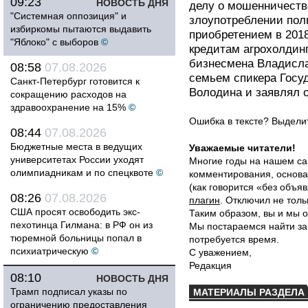
09:23
НОВОСТЬ ДНЯ
делу о мошенничеств
"Системная оппозиция" и
злоупотреблении пол
избиркомы пытаются выдавить
приобретением в 2018
"Яблоко" с выборов
©
кредитам агрохолдин
бизнесмена Владисла
08:58
07.08.2026
семьем спикера Госу
Санкт-Петербург готовится к
Володина и заявлял о
сокращению расходов на
здравоохранение на 15%
©
Ошибка в тексте? Выдел
08:44
07.08.2026
Бюджетные места в ведущих
Уважаемые читатели!
университетах России уходят
Многие годы на нашем са
олимпиадникам и по спецквоте
©
комментирования, основа
(как говорится «без объ
08:26
07.08.2026
плагин
. Отключил не толь
США просят освободить экс-
Таким образом, вы и мы о
пехотинца Гилмана: в РФ он из
Мы постараемся найти за
тюремной больницы попал в
потребуется время.
психиатрическую
©
С уважением,
Редакция
08:10
НОВОСТЬ ДНЯ
Трамп подписал указы по
МАТЕРИАЛЫ РАЗДЕЛА
ограничению предоставления