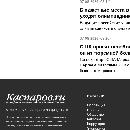
07-08-2026 (08:44)
Бюджетные места в 
уходят олимпиадник
Ведущие российские унив
олимпиадников в структу
07-08-2026 (08:26)
США просят освобод
он из тюремной бол
Госсекретарь США Марко 
Сергеем Лавровым 23 ию
бывшего морского...
НОВОСТИ
Оппозиция
© 2005-2026. Все права защищены. v1
Власть
Общество
При полном или частичном использовании
Регионы
материалов, опубликованных на страницах
Коррупция
сайта, ссылка на источник обязательна.
Экономика