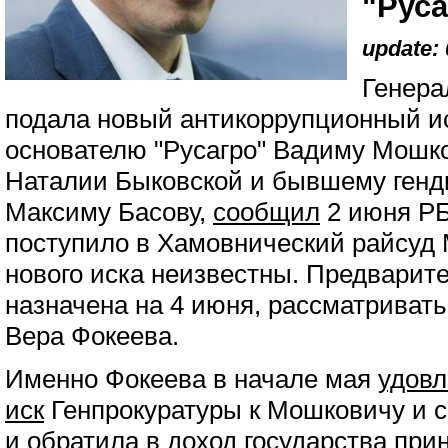
"Рус
update: 
Генера
подала новый антикоррупционный ис
основателю "Русагро" Вадиму Мошко
Наталии Быковской и бывшему генди
Максиму Басову,
сообщил
2 июня РБ
поступило в Хамовнический райсуд 
нового иска неизвестны. Предварит
назначена на 4 июня, рассматриват
Вера Фокеева.
Именно Фокеева в начале мая
удов
иск
Генпрокуратуры к Мошковичу и 
и обратила в доход государства пр