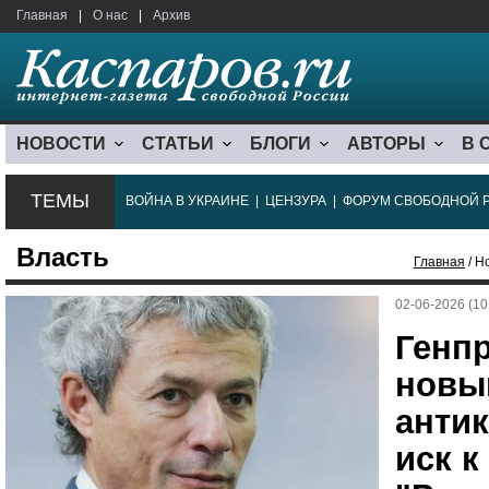
Главная
|
О нас
|
Архив
НОВОСТИ
СТАТЬИ
БЛОГИ
АВТОРЫ
В 
ТЕМЫ
ВОЙНА В УКРАИНЕ
|
ЦЕНЗУРА
|
ФОРУМ СВОБОДНОЙ 
Власть
Главная
/ Н
02-06-2026 (10
Генп
новы
анти
иск к