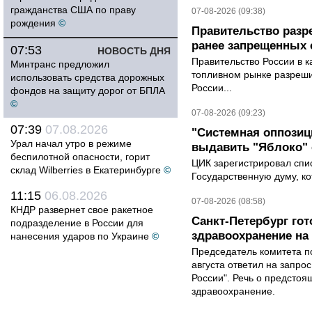
гражданства США по праву
07-08-2026 (09:38)
рождения
©
Правительство разр
ранее запрещенных с
07:53
НОВОСТЬ ДНЯ
Правительство России в к
Минтранс предложил
топливном рынке разрешил
использовать средства дорожных
России...
фондов на защиту дорог от БПЛА
©
07-08-2026 (09:23)
07:39
07.08.2026
"Системная оппози
Урал начал утро в режиме
выдавить "Яблоко"
беспилотной опасности, горит
ЦИК зарегистрировал спис
склад Wilberries в Екатеринбурге
©
Государственную думу, ко
11:15
06.08.2026
07-08-2026 (08:58)
КНДР развернет свое ракетное
Санкт-Петербург го
подразделение в России для
здравоохранение на
нанесения ударов по Украине
©
Председатель комитета п
августа ответил на запро
России". Речь о предсто
здравоохранение.