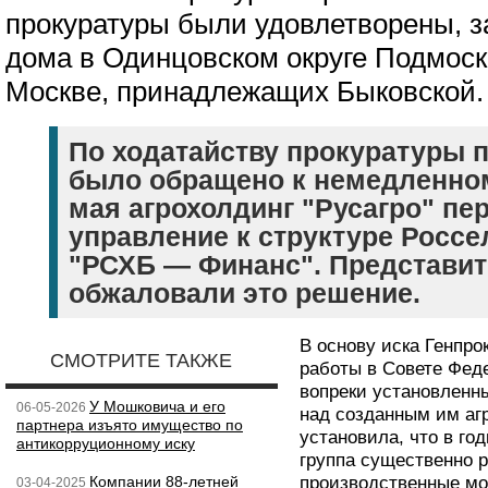
прокуратуры были удовлетворены, з
дома в Одинцовском округе Подмоск
Москве, принадлежащих Быковской.
По ходатайству прокуратуры 
было обращено к немедленно
мая агрохолдинг "Русагро" пе
управление к структуре Росс
"РСХБ — Финанс". Представит
обжаловали это решение.
В основу иска Генпро
СМОТРИТЕ ТАКЖЕ
работы в Совете Фед
вопреки установленн
У Мошковича и его
06-05-2026
над созданным им аг
партнера изъято имущество по
установила, что в г
антикорруционному иску
группа существенно 
Компании 88-летней
производственные мо
03-04-2025