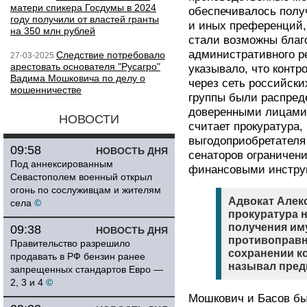
матери спикера Госдумы в 2024
обеспечивалось полу
году получили от властей гранты
и иных преференций, 
на 350 млн рублей
стали возможны благ
административного р
Следствие потребовало
27-03-2025
арестовать основателя "Русагро"
указывало, что конт
Вадима Мошковича по делу о
через сеть российски
мошенничестве
группы были распред
доверенными лицами 
НОВОСТИ
считает прокуратура,
выгодоприобретателя
09:58
НОВОСТЬ ДНЯ
сенаторов ограничен
Под аннексированным
финансовыми инстру
Севастополем военный открыл
огонь по сослуживцам и жителям
Адвокат Алекс
села
©
прокуратура 
получения им
09:38
НОВОСТЬ ДНЯ
противоправн
Правительство разрешило
сохранении к
продавать в РФ бензин ранее
называл пред
запрещенных стандартов Евро —
2, 3 и 4
©
Мошкович и Басов бы