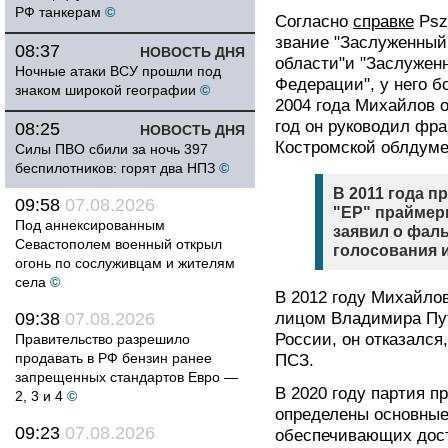
РФ танкерам
©
Согласно
справке
Psz
звание "Заслуженный
08:37
НОВОСТЬ ДНЯ
области"и "Заслужен
Ночные атаки ВСУ прошли под
Федерации", у него б
знаком широкой географии
©
2004 года Михайлов о
год он руководил фра
08:25
НОВОСТЬ ДНЯ
Костромской облдуме
Силы ПВО сбили за ночь 397
беспилотников: горят два НПЗ
©
В 2011 года п
09:58
07.08.2026
"ЕР" праймери
Под аннексированным
заявил о фал
Севастополем военный открыл
голосования и
огонь по сослуживцам и жителям
села
©
В 2012 году Михайло
09:38
07.08.2026
лицом Владимира Пут
России, он отказался,
Правительство разрешило
продавать в РФ бензин ранее
ПСЗ.
запрещенных стандартов Евро —
В 2020 году партия п
2, 3 и 4
©
определены основные
09:23
07.08.2026
обеспечивающих дост