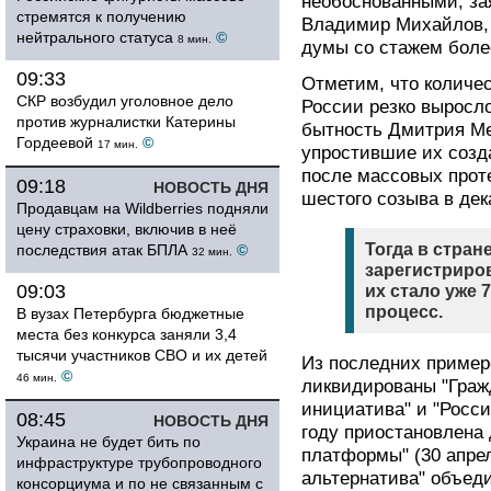
необоснованными, за
стремятся к получению
Владимир Михайлов, 
нейтрального статуса
©
8 мин.
думы со стажем более
09:33
Отметим, что количе
СКР возбудил уголовное дело
России резко выросл
против журналистки Катерины
бытность Дмитрия Ме
Гордеевой
©
17 мин.
упростившие их созд
после массовых прот
09:18
НОВОСТЬ ДНЯ
шестого созыва в дек
Продавцам на Wildberries подняли
цену страховки, включив в неё
Тогда в стран
последствия атак БПЛА
©
32 мин.
зарегистриров
09:03
их стало уже 
процесс.
В вузах Петербурга бюджетные
места без конкурса заняли 3,4
тысячи участников СВО и их детей
Из последних примеро
©
46 мин.
ликвидированы "Гражд
инициатива" и "Росс
08:45
НОВОСТЬ ДНЯ
году приостановлена
Украина не будет бить по
платформы" (30 апрел
инфраструктуре трубопроводного
альтернатива" объед
консорциума и по не связанным с