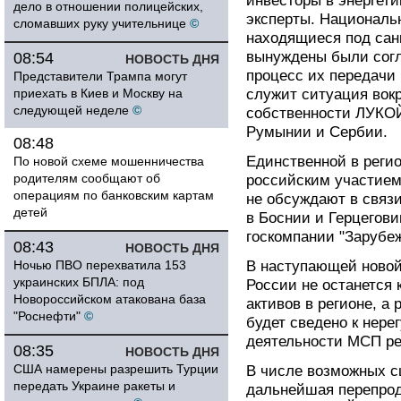
инвесторы в энергети
дело в отношении полицейских,
эксперты. Националь
сломавших руку учительнице
©
находящиеся под сан
вынуждены были согл
08:54
НОВОСТЬ ДНЯ
процесс их передачи
Представители Трампа могут
приехать в Киев и Москву на
служит ситуация вок
следующей неделе
©
собственности ЛУКОЙ
Румынии и Сербии.
08:48
Единственной в регио
По новой схеме мошенничества
родителям сообщают об
российским участием,
операциям по банковским картам
не обсуждают в связ
детей
в Боснии и Герцегови
госкомпании "Зарубе
08:43
НОВОСТЬ ДНЯ
Ночью ПВО перехватила 153
В наступающей новой
украинских БПЛА: под
России не останется 
Новороссийском атакована база
активов в регионе, а
"Роснефти"
©
будет сведено к нер
деятельности МСП ре
08:35
НОВОСТЬ ДНЯ
США намерены разрешить Турции
В числе возможных с
передать Украине ракеты и
дальнейшая перепро