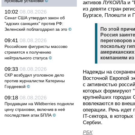
пусковые установки
©
активов ЛУКОЙЛа и "Г
из девяти стран реги
10:02
08.08.2026
Бургасе, Плоешти и П
Сенат США утвердил закон об
"адских санкциях" против РФ:
По этой причи
Зеленский поблагодарил за это
©
Россия заинт
09:41
08.08.2026
переговоров и
поскольку гип
Российские фигуристы массово
американских
стремятся к получению
компаниям из
нейтрального статуса
©
09:33
08.08.2026
Надежды на сохранен
СКР возбудил уголовное дело
Восточной Европой э
против журналистки Катерины
с активностью россий
Гордеевой
©
которых формируют "
крупнейших городах 
09:18
08.08.2026
вовлекаются во внеш
Продавцам на Wildberries подняли
цену страховки, включив в неё
операции. Речь идет 
последствия атак БПЛА
©
IT-сектора, в которы
Сербии.
РБК