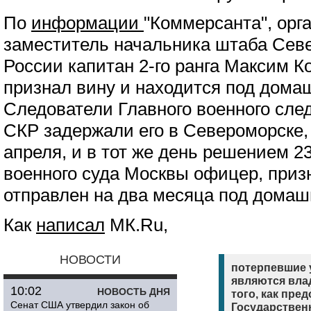
По
информации
"Коммерсанта", орг
заместитель начальника штаба Сев
России капитан 2-го ранга Максим К
признал вину и находится под дома
Следователи Главного военного сле
СКР задержали его в Североморске, 
апреля, и в тот же день решением 23
военного суда Москвы офицер, приз
отправлен на два месяца под домаш
Как
написал
МК.Ru,
НОВОСТИ
потерпевшие у
являются вла
10:02
НОВОСТЬ ДНЯ
того, как пре
Сенат США утвердил закон об
Государствен