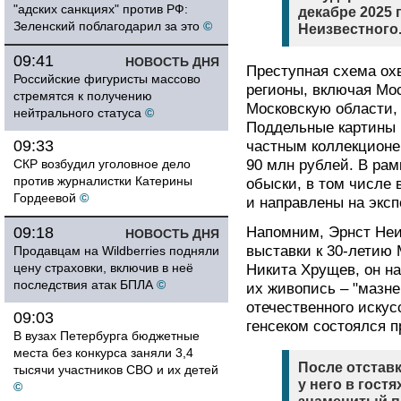
"адских санкциях" против РФ:
декабре 2025 
Зеленский поблагодарил за это
©
Неизвестного.
09:41
НОВОСТЬ ДНЯ
Преступная схема ох
Российские фигуристы массово
регионы, включая Мос
стремятся к получению
Московскую области,
нейтрального статуса
©
Поддельные картины 
09:33
частным коллекционер
СКР возбудил уголовное дело
90 млн рублей. В ра
против журналистки Катерины
обыски, в том числе 
Гордеевой
©
и направлены на эксп
09:18
Напомним, Эрнст Неи
НОВОСТЬ ДНЯ
выставки к 30-летию 
Продавцам на Wildberries подняли
цену страховки, включив в неё
Никита Хрущев, он на
последствия атак БПЛА
©
их живопись – "мазне
отечественного иску
09:03
генсеком состоялся 
В вузах Петербурга бюджетные
места без конкурса заняли 3,4
После отстав
тысячи участников СВО и их детей
у него в гостя
©