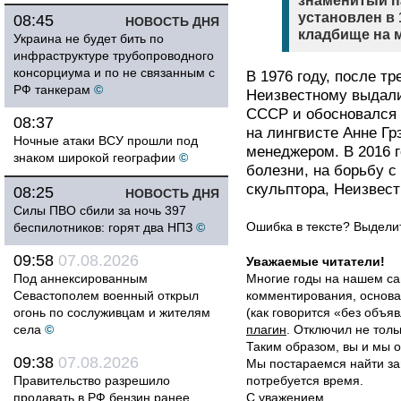
знаменитый п
установлен в 
08:45
НОВОСТЬ ДНЯ
кладбище на 
Украина не будет бить по
инфраструктуре трубопроводного
консорциума и по не связанным с
В 1976 году, после т
РФ танкерам
©
Неизвестному выдали
СССР и обосновался 
08:37
на лингвисте Анне Гр
Ночные атаки ВСУ прошли под
менеджером. В 2016 
знаком широкой географии
©
болезни, на борьбу с
скульптора, Неизвест
08:25
НОВОСТЬ ДНЯ
Силы ПВО сбили за ночь 397
Ошибка в тексте? Выдел
беспилотников: горят два НПЗ
©
09:58
07.08.2026
Уважаемые читатели!
Под аннексированным
Многие годы на нашем са
Севастополем военный открыл
комментирования, основа
огонь по сослуживцам и жителям
(как говорится «без объ
села
©
плагин
. Отключил не толь
Таким образом, вы и мы о
09:38
07.08.2026
Мы постараемся найти за
Правительство разрешило
потребуется время.
продавать в РФ бензин ранее
С уважением,