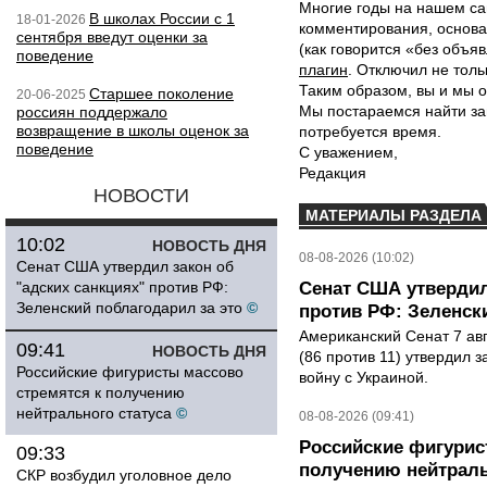
Многие годы на нашем са
В школах России с 1
18-01-2026
комментирования, основа
сентября введут оценки за
(как говорится «без объ
поведение
плагин
. Отключил не толь
Таким образом, вы и мы о
Старшее поколение
20-06-2025
Мы постараемся найти за
россиян поддержало
возвращение в школы оценок за
потребуется время.
поведение
С уважением,
Редакция
НОВОСТИ
МАТЕРИАЛЫ РАЗДЕЛА
10:02
НОВОСТЬ ДНЯ
08-08-2026 (10:02)
Сенат США утвердил закон об
"адских санкциях" против РФ:
Сенат США утвердил
Зеленский поблагодарил за это
©
против РФ: Зеленск
Американский Сенат 7 ав
09:41
НОВОСТЬ ДНЯ
(86 против 11) утвердил з
Российские фигуристы массово
войну с Украиной.
стремятся к получению
нейтрального статуса
©
08-08-2026 (09:41)
Российские фигурис
09:33
получению нейтраль
СКР возбудил уголовное дело