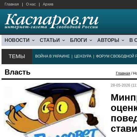
Главная
|
О нас
|
Архив
НОВОСТИ
СТАТЬИ
БЛОГИ
АВТОРЫ
В 
ТЕМЫ
ВОЙНА В УКРАИНЕ
|
ЦЕНЗУРА
|
ФОРУМ СВОБОДНОЙ 
Власть
Главная
/ Н
28-05-2026 (11
Минп
оцен
пове
стави