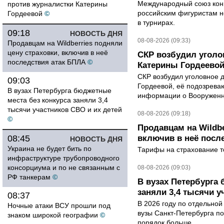
Международный союз конь
против журналистки Катерины
российским фигуристам н
Гордеевой
©
в турнирах.
09:18
НОВОСТЬ ДНЯ
08-08-2026 (09:33)
Продавцам на Wildberries подняли
цену страховки, включив в неё
СКР возбудил уголо
последствия атак БПЛА
©
Катерины Гордеево
СКР возбудил уголовное 
09:03
Гордеевой, её подозрева
В вузах Петербурга бюджетные
информации о Вооруженн
места без конкурса заняли 3,4
тысячи участников СВО и их детей
08-08-2026 (09:18)
©
Продавцам на Wildbe
08:45
включив в неё посл
НОВОСТЬ ДНЯ
Украина не будет бить по
Тарифы на страхование то
инфраструктуре трубопроводного
консорциума и по не связанным с
08-08-2026 (09:03)
РФ танкерам
©
В вузах Петербурга
заняли 3,4 тысячи у
08:37
В 2026 году по отдельной
Ночные атаки ВСУ прошли под
вузы Санкт-Петербурга по
знаком широкой географии
©
порядок больше,...