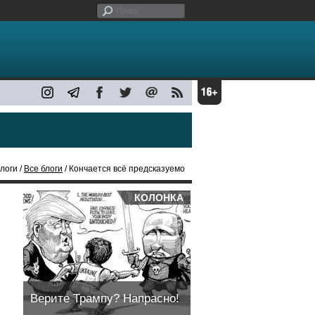
логи /
Все блоги
/ Кончается всё предсказуемо
КОЛОНКА
Верите Трампу? Напрасно!