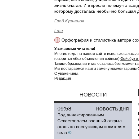
жизнь благая. И в кресле почему-то все
которому досталась необычно большая д
Глеб Кузнецов
t.me
!
Орфография и стилистика автора со
Уважаемые читатели!
Многие годы на нашем сайте использовалась с
говорится «без объявления войны»)
Фейсбук о
Таким образом, вы и мы остались без коммента
Мы постараемся найти замену комментариям Фе
С уважением,
Редакция
НОВОСТИ
09:58
НОВОСТЬ ДНЯ
Под аннексированным
Севастополем военный открыл
огонь по сослуживцам и жителям
села
©