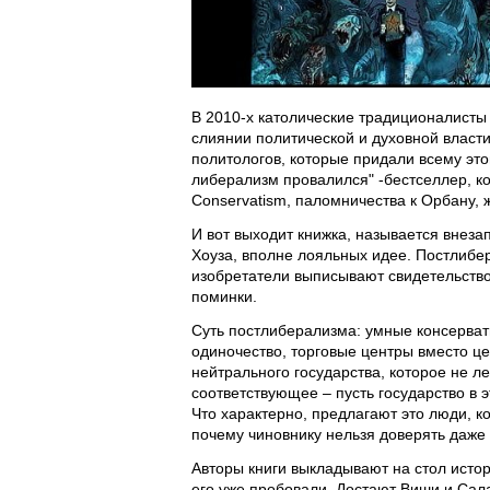
В 2010-х католические традиционалисты 
слиянии политической и духовной власт
политологов, которые придали всему эт
либерализм провалился" -бестселлер, к
Conservatism, паломничества к Орбану, ж
И вот выходит книжка, называется внезап
Хоуза, вполне лояльных идее. Постлибе
изобретатели выписывают свидетельство 
поминки.
Суть постлиберализма: умные консерват
одиночество, торговые центры вместо це
нейтрального государства, которое не л
соответствующее – пусть государство в э
Что характерно, предлагают это люди, к
почему чиновнику нельзя доверять даже
Авторы книги выкладывают на стол истор
его уже пробовали. Достают Виши и Сала