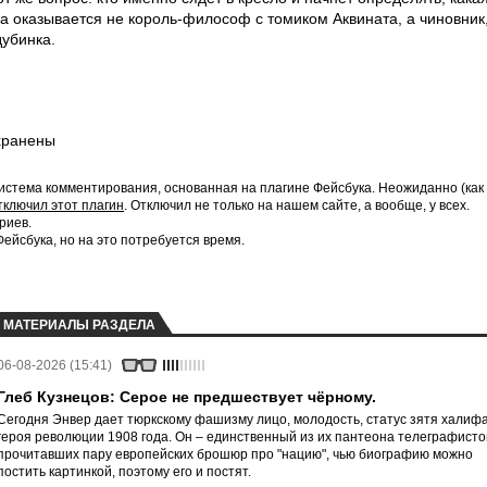
гда оказывается не король-философ с томиком Аквината, а чиновник
убинка.
хранены
истема комментирования, основанная на плагине Фейсбука. Неожиданно (как
тключил этот плагин
. Отключил не только на нашем сайте, а вообще, у всех.
риев.
йсбука, но на это потребуется время.
МАТЕРИАЛЫ РАЗДЕЛА
06-08-2026 (15:41)
Глеб Кузнецов: Серое не предшествует чёрному.
Сегодня Энвер дает тюркскому фашизму лицо, молодость, статус зятя халифа
героя революции 1908 года. Он – единственный из их пантеона телеграфисто
прочитавших пару европейских брошюр про "нацию", чью биографию можно
постить картинкой, поэтому его и постят.