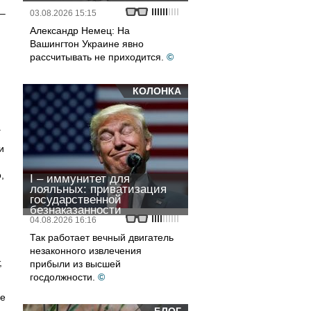
 –
03.08.2026 15:15
Александр Немец: На
Вашингтон Украине явно
рассчитывать не приходится.
©
КОЛОНКА
.
и
,
I – иммунитет для
лояльных: приватизация
государственной
безнаказанности
04.08.2026 16:16
Так работает вечный двигатель
незаконного извлечения
,
прибыли из высшей
госдолжности.
©
де