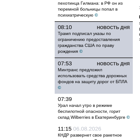
пехотинца Гилмана: в РФ он из
тюремной больницы попал в
психиатрическую
©
08:10
НОВОСТЬ ДНЯ
Трамп подписал указы по
ограничению предоставления
гражданства США по праву
рождения
©
07:53
НОВОСТЬ ДНЯ
Минтранс предложил
использовать средства дорожных
фондов на защиту дорог от БПЛА
©
07:39
Урал начал утро в режиме
беспилотной опасности, горит
склад Wilberries в Екатеринбурге
©
11:15
06.08.2026
КНДР развернет свое ракетное