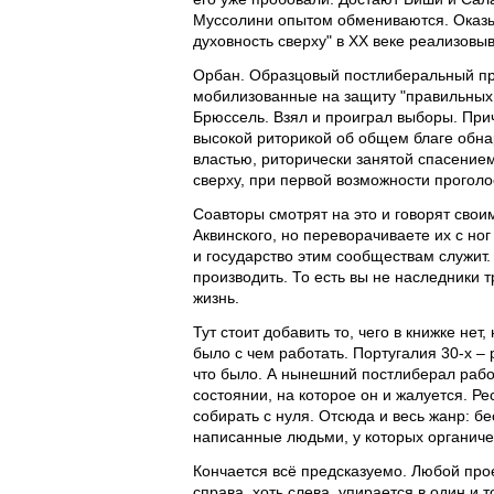
Муссолини опытом обмениваются. Оказы
духовность сверху" в XX веке реализов
Орбан. Образцовый постлиберальный про
мобилизованные на защиту "правильных 
Брюссель. Взял и проиграл выборы. Прич
высокой риторикой об общем благе обна
властью, риторически занятой спасение
сверху, при первой возможности проголос
Соавторы смотрят на это и говорят свои
Аквинского, но переворачиваете их с ног
и государство этим сообществам служит.
производить. То есть вы не наследники
жизнь.
Тут стоит добавить то, чего в книжке нет
было с чем работать. Португалия 30-х –
что было. А нынешний постлиберал работ
состоянии, на которое он и жалуется. Ре
собирать с нуля. Отсюда и весь жанр: б
написанные людьми, у которых органичес
Кончается всё предсказуемо. Любой проек
справа, хоть слева, упирается в один и т