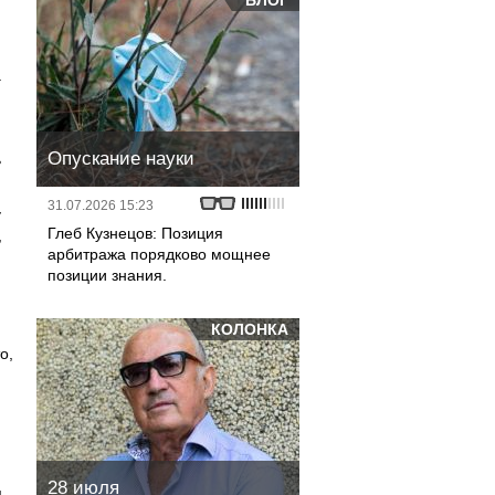
БЛОГ
а
й
Опускание науки
ь
31.07.2026 15:23
у
Глеб Кузнецов: Позиция
,
арбитража порядково мощнее
позиции знания.
КОЛОНКА
о,
28 июля
я