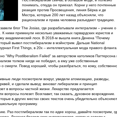
Постлиберализм сейчас в большой моде, и полезно
понимать, откуда он приехал. Корни у него почтенные
реакция против Просвещения, линия Бёрка и де
Местра, которые 200 лет назад объясняли, что
рационализм и права человека разъедают традицию.
завели блог The Josias, где разрабатывали интегрализм – учение о
и. К ними примкнули несколько уважаемых гарвардских юристов и
ому академический лоск. В 2018-м вышла книга Денена "Почему
оторый вывел постлиберализм в мэйнстрим. Дальше National
урнал First Things, в 20х – интеллектуальная мода правого фланга
но "Why Postliberalism Failed" за авторством католиков Паттерсона 
рализм толком нигде не победил, а ему уже собственные
о смерти. Повод хороший, чтобы разобраться, по кому, собственно
ивные люди посмотрели вокруг, увидели атомизацию, разводы,
рквей, и сделали вывод: виноват либерализм и принцип
езет в вопросы частной жизни. Лекарство предлагается
ти вопросы полезет. Возглавит, так сказать, духовное возрождение.
оторые в других местах своих текстов очень убедительно объясняют
 школьную программу.
ию. Раз постлиберализм так по идее хорош, давайте посмотрим, г
зара. Достают бразильских интегралистов, которые ездили к