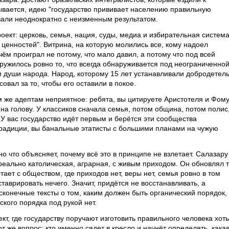
вается, идею "государство прививает населению правильную
ывали неоднократно с неизменным результатом.
ект: церковь, семья, нация, суды, медиа и избирательная систем
ценностей". Витрина, на которую молились все, кому надоел
ём проиграл не потому, что мало давил, а потому что под всей
ружилось ровно то, что всегда обнаруживается под неограниченно
м души народа. Народ, которому 15 лет устанавливали добродетел
овал за то, чтобы его оставили в покое.
м же адептам неприятное: ребята, вы цитируете Аристотеля и Фом
 на голову. У классиков сначала семья, потом община, потом полис
 У вас государство идёт первым и берётся эти сообщества
 традиции, вы банальные этатисты с большими планами на чужую
, но что объясняет, почему всё это в принципе не взлетает. Салазару
 реально католическая, аграрная, с живым приходом. Он обновлял т
ает с обществом, где приходов нет, веры нет, семья ровно в том
ставрировать нечего. Значит, придётся не восстанавливать, а
есконечные тексты о том, каким должен быть органический порядок,
кого порядка под рукой нет.
т, где государству поручают изготовить правильного человека хоть
от же вопрос: кто именно сядет в кресло и начнёт определять, кака