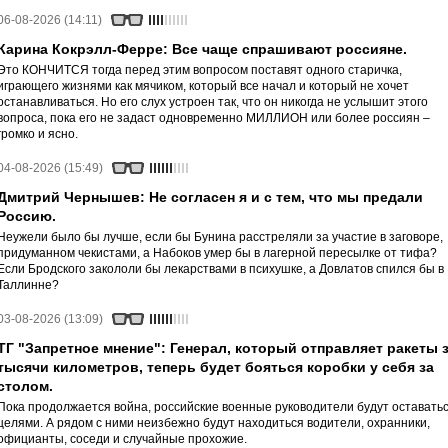
06-08-2026 (14:11)
Карина Кокрэлл-Ферре: Все чаще спрашивают россияне.
Это КОНЧИТСЯ тогда перед этим вопросом поставят одного старичка,
играющего жизнями как мячиком, который все начал и который не хочет
останавливаться. Но его слух устроен так, что он никогда не услышит этого
вопроса, пока его не задаст одновременно МИЛЛИОН или более россиян –
громко и ясно.
04-08-2026 (15:49)
Дмитрий Чернышев: Не согласен я и с тем, что мы предали
Россию.
Неужели было бы лучше, если бы Бунина расстреляли за участие в заговоре,
придуманном чекистами, а Набоков умер бы в лагерной пересылке от тифа?
Если Бродского закололи бы лекарствами в психушке, а Довлатов спился бы в
Таллинне?
03-08-2026 (13:09)
ТГ "Запретное мнение": Генерал, который отправляет ракеты 
тысячи километров, теперь будет бояться коробки у себя за
столом.
Пока продолжается война, российские военные руководители будут оставать
целями. А рядом с ними неизбежно будут находиться водители, охранники,
официанты, соседи и случайные прохожие.