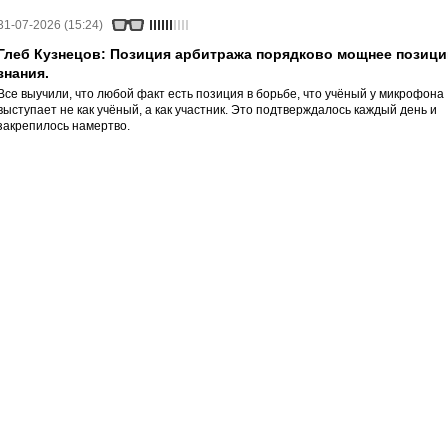
31-07-2026 (15:24)
Глеб Кузнецов: Позиция арбитража порядково мощнее позици
знания.
Все выучили, что любой факт есть позиция в борьбе, что учёный у микрофона
выступает не как учёный, а как участник. Это подтверждалось каждый день и
закрепилось намертво.