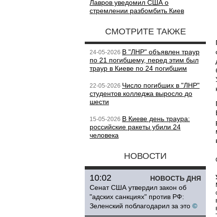
Лавров уведомил США о
стремлении разбомбить Киев
СМОТРИТЕ ТАКЖЕ
В "ЛНР" объявлен траур
24-05-2026
по 21 погибшему, перед этим был
траур в Киеве по 24 погибшим
Число погибших в "ЛНР"
22-05-2026
студентов колледжа выросло до
шести
В Киеве день траура:
15-05-2026
российские ракеты убили 24
человека
НОВОСТИ
10:02
НОВОСТЬ ДНЯ
Сенат США утвердил закон об
"адских санкциях" против РФ:
Зеленский поблагодарил за это
©