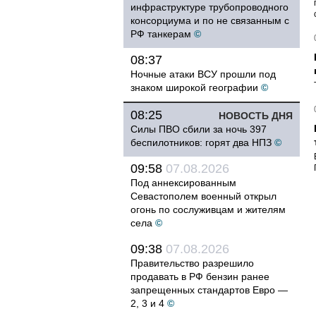
инфраструктуре трубопроводного
консорциума и по не связанным с
РФ танкерам
©
08:37
Ночные атаки ВСУ прошли под
знаком широкой географии
©
08:25
НОВОСТЬ ДНЯ
Силы ПВО сбили за ночь 397
беспилотников: горят два НПЗ
©
09:58
07.08.2026
Под аннексированным
Севастополем военный открыл
огонь по сослуживцам и жителям
села
©
09:38
07.08.2026
Правительство разрешило
продавать в РФ бензин ранее
запрещенных стандартов Евро —
2, 3 и 4
©