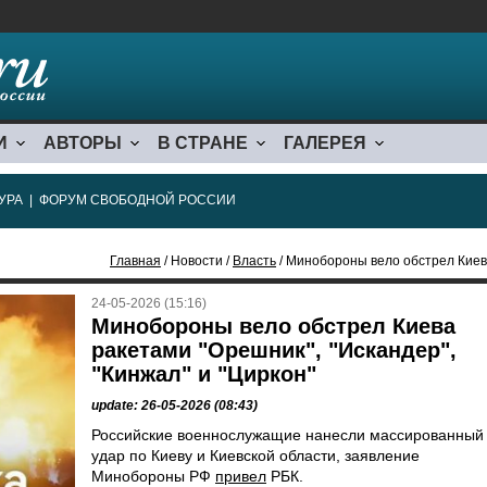
И
АВТОРЫ
В СТРАНЕ
ГАЛЕРЕЯ
УРА
|
ФОРУМ СВОБОДНОЙ РОССИИ
Главная
/ Новости /
Власть
/ Минобороны вело обстрел Киева раке
24-05-2026 (15:16)
Минобороны вело обстрел Киева
ракетами "Орешник", "Искандер",
"Кинжал" и "Циркон"
update: 26-05-2026 (08:43)
Российские военнослужащие нанесли массированный
удар по Киеву и Киевской области, заявление
Минобороны РФ
привел
РБК.