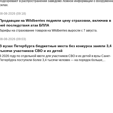
подозревают в распространении заведомо ложной информации о Вооруженн
силах.
08-08-2026 (09:18)
Продавцам на Wildberries подняли цену страховки, включив в
неё последствия атак БПЛА
Тарифы на страхование товаров на Wildberries выросли с 7 августа.
08-08-2026 (09:03)
В вузах Петербурга бюджетные места без конкурса заняли 3,4
тысячи участников СВО и их детей
В 2026 году по отдельной квоте для участников СВО и их детей в вузы Санкт-
Петербурга поступили более 3,4 тысячи человек — на порядок больше,...