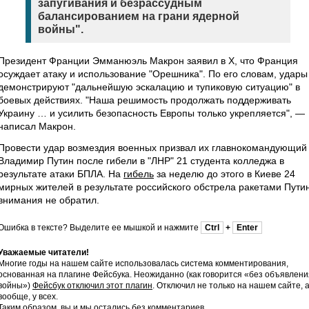
запугивания и безрассудным
балансированием на грани ядерной
войны".
Президент Франции Эмманюэль Макрон заявил в X, что Франция
осуждает атаку и использование "Орешника". По его словам, удары
демонстрируют "дальнейшую эскалацию и тупиковую ситуацию" в
боевых действиях. "Наша решимость продолжать поддерживать
Украину … и усилить безопасность Европы только укрепляется", —
написал Макрон.
Провести удар возмездия военных призвал их главнокомандующий
Владимир Путин после гибели в "ЛНР" 21 студента колледжа в
результате атаки БПЛА. На
гибель
за неделю до этого в Киеве 24
мирных жителей в результате российского обстрела ракетами Пути
внимания не обратил.
Ошибка в тексте? Выделите ее мышкой и нажмите
Ctrl
+
Enter
Уважаемые читатели!
Многие годы на нашем сайте использовалась система комментирования,
основанная на плагине Фейсбука. Неожиданно (как говорится «без объявлени
войны»)
Фейсбук отключил этот плагин
. Отключил не только на нашем сайте, 
вообще, у всех.
Таким образом, вы и мы остались без комментариев.