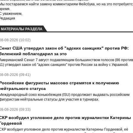
Мы постараемся найти замену комментариям Фейсбука, но на это потребуетс
время.
С уважением,
Редакция
МАТЕРИАЛЫ РАЗДЕЛА
08-08-2026 (10:02)
Сенат США утвердил закон об "адских санкциях" против РФ:
Зеленский поблагодарил за это
Американский Сенат 7 август подавляющим большинством голосов (86 против
11) утвердил закон об "адских санкциях" против России за войну с Украиной.
08-08-2026 (09:41)
Российские фигуристы массово стремятся к получению
нейтрального статуса
Международный союз конькобежцев (ISU) продолжает выдавать российским
фигуристам нейтральные статусы для участия в турнирах.
08-08-2026 (09:33)
СКР возбудил уголовное дело против журналистки Катерины
Гордеевой
СКР возбудил уголовное дело против журналистки Катерины Гордеевой, её