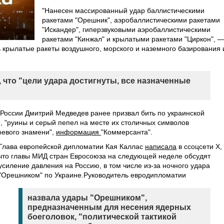
"Нанесен массированный удар баллистическими
ракетами "Орешник", аэробаллистическими ракетами
"Искандер", гиперзвуковыми аэробаллистическими
ракетами "Кинжал" и крылатыми ракетами "Циркон", 
ь крылатые ракеты воздушного, морского и наземного базирования 
 что "цели удара достигнуты, все назначенные
России Дмитрий Медведев ранее призвал бить по украинской
, "руины и серый пепел на месте их столичных символов
оевого знамени",
информация
"Коммерсанта".
Глава европейской дипломатии Кая Каллас
написала
в ссоцсети Х,
что главы МИД стран Евросоюза на следующей неделе обсудят
усиление давления на Россию, в том числе из-за ночного удара
"Орешником" по Украине.Руководитель евродипломатии
назвала удары "Орешником",
предназначенным для несения ядерных
боеголовок, "политической тактикой