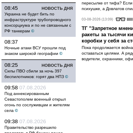
пересылке от тифа? Если
08:45
НОВОСТЬ ДНЯ
психушке, а Довлатов спи
Украина не будет бить по
инфраструктуре трубопроводного
03-08-2026 (13:09)
консорциума и по не связанным с
ТГ "Запретное мнени
РФ танкерам
©
ракеты за тысячи ки
коробки у себя за с
08:37
Пока продолжается война
Ночные атаки ВСУ прошли под
оставаться целями. А ряд
знаком широкой географии
©
водители, охранники, оф
08:25
НОВОСТЬ ДНЯ
Силы ПВО сбили за ночь 397
беспилотников: горят два НПЗ
©
09:58
07.08.2026
Под аннексированным
Севастополем военный открыл
огонь по сослуживцам и жителям
села
©
09:38
07.08.2026
Правительство разрешило