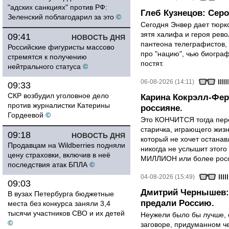
"адских санкциях" против РФ:
Глеб Кузнецов: Серо
Зеленский поблагодарил за это
©
Сегодня Энвер дает тюрк
зятя халифа и героя рево
09:41
НОВОСТЬ ДНЯ
пантеона телеграфистов,
Российские фигуристы массово
про "нацию", чью биограф
стремятся к получению
постят.
нейтрального статуса
©
06-08-2026 (14:11)
09:33
СКР возбудил уголовное дело
Карина Кокрэлл-Фер
против журналистки Катерины
россияне.
Гордеевой
©
Это КОНЧИТСЯ тогда пере
старичка, играющего жизн
09:18
НОВОСТЬ ДНЯ
который не хочет останавл
Продавцам на Wildberries подняли
никогда не услышит этого
цену страховки, включив в неё
МИЛЛИОН или более росси
последствия атак БПЛА
©
04-08-2026 (15:49)
09:03
Дмитрий Чернышев: 
В вузах Петербурга бюджетные
предали Россию.
места без конкурса заняли 3,4
тысячи участников СВО и их детей
Неужели было бы лучше, 
©
заговоре, придуманном че