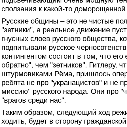
подсвечивающим очень мощную тен
сползания к какой-то доморощенной
Русские общины – это не чистые пол
"зетники", а реальное движение пус
гнусных слоев русского общества, к
подпитывали русское черносотенств
контингентом состоит в том, что его
обратно", чем "зетников". Гитлеру, ч
штурмовиками Рёма, пришлось опер
ребята не про "укранацистов" и не 
миссию" русского народа. Они про "ч
"врагов среди нас".
Таким образом, следующий ход режи
ходить, будет в сторону гражданской