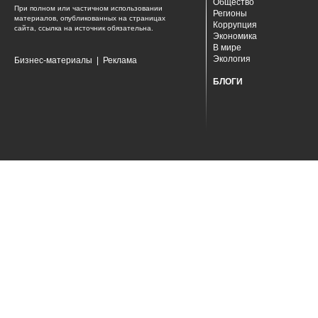
Общество
При полном или частичном использовании
Регионы
материалов, опубликованных на страницах
Коррупция
сайта, ссылка на источник обязательна.
Экономика
В мире
Экология
Бизнес-материалы
|
Реклама
БЛОГИ