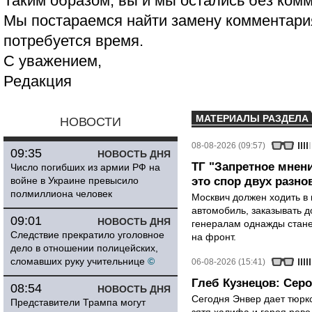
Таким образом, вы и мы остались без ком
Мы постараемся найти замену комментария
потребуется время.
С уважением,
Редакция
МАТЕРИАЛЫ РАЗДЕЛА
НОВОСТИ
08-08-2026 (09:57)
09:35
НОВОСТЬ ДНЯ
ТГ "Запретное мнени
Число погибших из армии РФ на
войне в Украине превысило
это спор двух разно
полмиллиона человек
Москвич должен ходить в 
автомобиль, заказывать д
09:01
НОВОСТЬ ДНЯ
генералам однажды стане
Следствие прекратило уголовное
на фронт.
дело в отношении полицейских,
сломавших руку учительнице
©
06-08-2026 (15:41)
Глеб Кузнецов: Серо
08:54
НОВОСТЬ ДНЯ
Сегодня Энвер дает тюрк
Представители Трампа могут