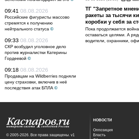
ТГ "Запретное мнени
09:41
08.08.2026
ракеты за тысячи ки
Российские фигуристы массово
коробки у себя за с
стремятся к получению
нейтрального статуса
©
Пока продолжается война
оставаться целями. А ряд
09:33
08.08.2026
водители, охранники, оф
СКР возбудил уголовное дело
против журналистки Катерины
Гордеевой
©
09:18
08.08.2026
Продавцам на Wildberries подняли
цену страховки, включив в неё
последствия атак БПЛА
©
НОВОСТИ
Оппозиция
© 2005-2026. Все права защищены. v1
Власть