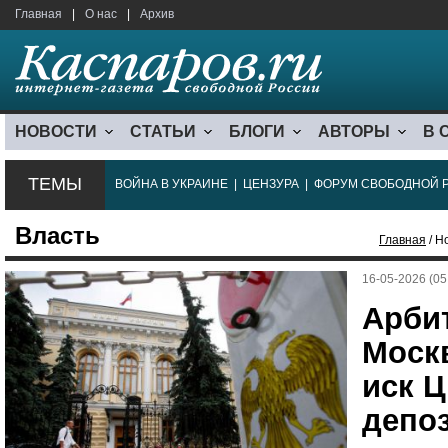
Главная
|
О нас
|
Архив
НОВОСТИ
СТАТЬИ
БЛОГИ
АВТОРЫ
В 
ТЕМЫ
ВОЙНА В УКРАИНЕ
|
ЦЕНЗУРА
|
ФОРУМ СВОБОДНОЙ 
Власть
Главная
/ Н
16-05-2026 (05
Арби
Моск
иск Ц
депоз