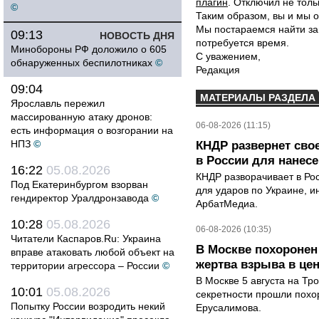
плагин
. Отключил не толь
©
Таким образом, вы и мы о
Мы постараемся найти за
09:13
НОВОСТЬ ДНЯ
потребуется время.
Минобороны РФ доложило о 605
С уважением,
обнаруженных беспилотниках
©
Редакция
09:04
МАТЕРИАЛЫ РАЗДЕЛА
Ярославль пережил
массированную атаку дронов:
06-08-2026 (11:15)
есть информация о возгорании на
НПЗ
©
КНДР развернет сво
в России для нанесе
16:22
05.08.2026
КНДР разворачивает в Ро
Под Екатеринбургом взорван
для ударов по Украине, 
гендиректор Уралдронзавода
©
АрбатМедиа.
10:28
05.08.2026
06-08-2026 (10:35)
Читатели Каспаров.Ru: Украина
В Москве похоронен
вправе атаковать любой объект на
жертва взрыва в це
территории агрессора – России
©
В Москве 5 августа на Тр
10:01
05.08.2026
секретности прошли похо
Попытку России возродить некий
Ерусалимова.