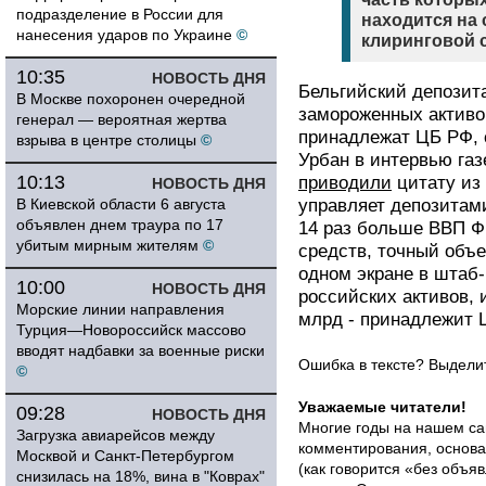
подразделение в России для
находится на 
нанесения ударов по Украине
©
клиринговой с
10:35
НОВОСТЬ ДНЯ
Бельгийский депозита
В Москве похоронен очередной
замороженных активов
генерал — вероятная жертва
принадлежат ЦБ РФ, 
взрыва в центре столицы
©
Урбан в интервью газ
10:13
приводили
цитату из 
НОВОСТЬ ДНЯ
В Киевской области 6 августа
управляет депозитами
объявлен днем траура по 17
14 раз больше ВВП Фр
убитым мирным жителям
©
средств, точный объе
одном экране в штаб-
10:00
НОВОСТЬ ДНЯ
российских активов, 
Морские линии направления
млрд - принадлежит 
Турция—Новороссийск массово
вводят надбавки за военные риски
Ошибка в тексте? Выдел
©
Уважаемые читатели!
09:28
НОВОСТЬ ДНЯ
Многие годы на нашем са
Загрузка авиарейсов между
комментирования, основа
Москвой и Санкт-Петербургом
(как говорится «без объ
снизилась на 18%, вина в "Коврах"