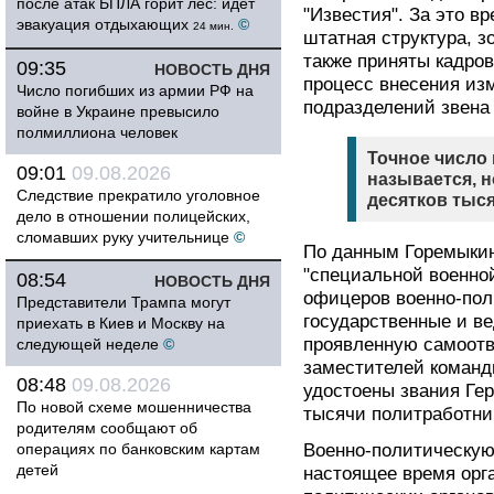
после атак БПЛА горит лес: идет
"Известия". За это в
эвакуация отдыхающих
©
24 мин.
штатная структура, з
также приняты кадро
09:35
НОВОСТЬ ДНЯ
процесс внесения из
Число погибших из армии РФ на
подразделений звена 
войне в Украине превысило
полмиллиона человек
Точное число
09:01
09.08.2026
называется, н
Следствие прекратило уголовное
десятков тыся
дело в отношении полицейских,
сломавших руку учительнице
©
По данным Горемыкин
"специальной военно
08:54
НОВОСТЬ ДНЯ
офицеров военно-пол
Представители Трампа могут
государственные и ве
приехать в Киев и Москву на
проявленную самоотве
следующей неделе
©
заместителей команд
08:48
09.08.2026
удостоены звания Ге
По новой схеме мошенничества
тысячи политработни
родителям сообщают об
операциях по банковским картам
Военно-политическую 
детей
настоящее время орг