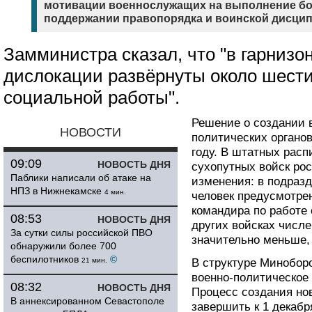
мотивации военнослужащих на выполнение бое
поддержании правопорядка и воинской дисци
Замминистра сказал, что "в гарнизо
дислокации развёрнуты около шести
социальной работы".
Решение о создании 
НОВОСТИ
политических органо
году. В штатных расп
09:09
НОВОСТЬ ДНЯ
сухопутных войск ро
Паблики написали об атаке на
изменения: в подраз
НПЗ в Нижнекамске
4 мин.
человек предусмотре
командира по работе
08:53
НОВОСТЬ ДНЯ
других войсках числ
За сутки силы российской ПВО
значительно меньше, 
обнаружили более 700
беспилотников
©
21 мин.
В структуре Минобор
военно-политическое
08:32
НОВОСТЬ ДНЯ
Процесс создания но
В аннексированном Севастополе
завершить к 1 декабр