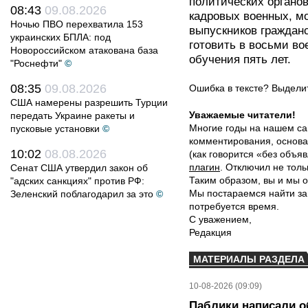
политических органов
08:43
09.08.2026
кадровых военных, м
Ночью ПВО перехватила 153
выпускников гражданс
украинских БПЛА: под
готовить в восьми во
Новороссийском атакована база
обучения пять лет.
"Роснефти"
©
08:35
09.08.2026
Ошибка в тексте? Выдел
США намерены разрешить Турции
Уважаемые читатели!
передать Украине ракеты и
Многие годы на нашем са
пусковые установки
©
комментирования, основа
10:02
08.08.2026
(как говорится «без объ
плагин
. Отключил не толь
Сенат США утвердил закон об
Таким образом, вы и мы о
"адских санкциях" против РФ:
Мы постараемся найти за
Зеленский поблагодарил за это
©
потребуется время.
С уважением,
Редакция
МАТЕРИАЛЫ РАЗДЕЛА
10-08-2026 (09:09)
Паблики написали о