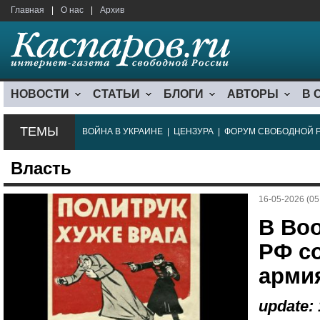
Главная
|
О нас
|
Архив
НОВОСТИ
СТАТЬИ
БЛОГИ
АВТОРЫ
В 
ТЕМЫ
ВОЙНА В УКРАИНЕ
|
ЦЕНЗУРА
|
ФОРУМ СВОБОДНОЙ 
Власть
16-05-2026 (05
В Во
РФ с
арми
update: 