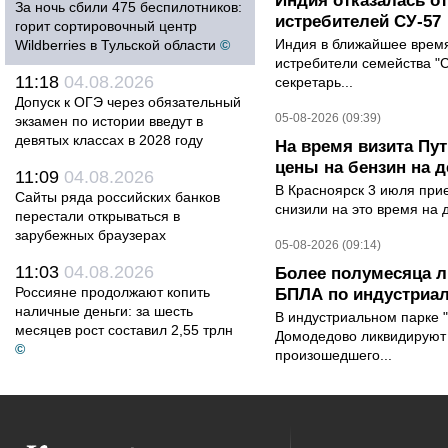
Индия отказалась о
За ночь сбили 475 беспилотников:
истребителей СУ-57
горит сортировочный центр
Индия в ближайшее время
Wildberries в Тульской области
©
истребители семейства "С
11:18
04.08.2026
секретарь...
Допуск к ОГЭ через обязательный
05-08-2026 (09:39)
экзамен по истории введут в
девятых классах в 2028 году
На время визита Пут
цены на бензин на д
11:09
04.08.2026
В Красноярск 3 июля при
Сайты ряда российских банков
снизили на это время на 
перестали открываться в
зарубежных браузерах
05-08-2026 (09:14)
11:03
04.08.2026
Более полумесяца л
Россияне продолжают копить
БПЛА по индустриа
наличные деньги: за шесть
В индустриальном парке 
месяцев рост составил 2,55 трлн
Домодедово ликвидируют 
©
произошедшего...