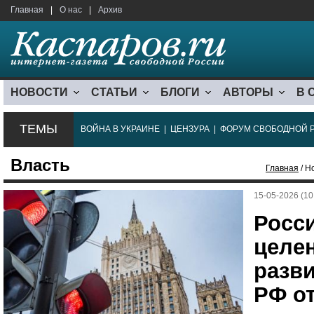
Главная
|
О нас
|
Архив
НОВОСТИ
СТАТЬИ
БЛОГИ
АВТОРЫ
В 
ТЕМЫ
ВОЙНА В УКРАИНЕ
|
ЦЕНЗУРА
|
ФОРУМ СВОБОДНОЙ 
Власть
Главная
/ Н
15-05-2026 (10
Росс
целе
разв
РФ о