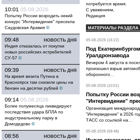
потребуется время.
10:01
05.08.2026
С уважением,
Попытку России возродить некий
Редакция
конкурс "Интервидение" пресекла
Саудовская Аравия
©
МАТЕРИАЛЫ РАЗДЕЛА
09:48
НОВОСТЬ ДНЯ
05-08-2026 (16:22)
Индия отказалась от покупки
Под Екатеринбургом
новых российских истребителей
Уралдронзавода
СУ-57
©
Вечером 4 августа в пос
произошел взрыв автомоб
09:39
НОВОСТЬ ДНЯ
оборонного...
На время визита Путина в
Красноярск там снизили цены на
05-08-2026 (10:01)
бензин на десятки рублей
©
Попытку России воз
09:14
05.08.2026
"Интервидение" пре
Более полумесяца ликвидируют
Организация международн
последствия удара БПЛА по
"Интервидение" в 2026 го
индустриальному парку в
ТАСС со ссылкой на...
Домодедово
©
05-08-2026 (09:48)
08:56
НОВОСТЬ ДНЯ