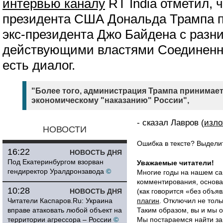
интервью каналу
RT India отметил, 
президента США Дональда Трампа п
экс-президента Джо Байдена с разни
действующими властями Соединенн
есть диалог.
"Более того, администрация Трампа принимает
экономическому "наказанию" России",
- сказал Лавров (
изло
НОВОСТИ
Ошибка в тексте? Выдел
16:22
НОВОСТЬ ДНЯ
Под Екатеринбургом взорван
Уважаемые читатели!
гендиректор Уралдронзавода
©
Многие годы на нашем са
комментирования, основа
10:28
НОВОСТЬ ДНЯ
(как говорится «без объ
Читатели Каспаров.Ru: Украина
плагин
. Отключил не толь
вправе атаковать любой объект на
Таким образом, вы и мы о
территории агрессора – России
©
Мы постараемся найти за