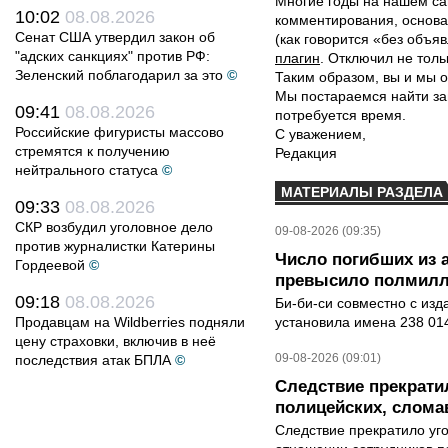
Многие годы на нашем са
10:02
08.08.2026
комментирования, основа
Сенат США утвердил закон об
(как говорится «без объ
"адских санкциях" против РФ:
плагин
. Отключил не толь
Зеленский поблагодарил за это
©
Таким образом, вы и мы о
Мы постараемся найти за
09:41
08.08.2026
потребуется время.
Российские фигуристы массово
С уважением,
стремятся к получению
Редакция
нейтрального статуса
©
МАТЕРИАЛЫ РАЗДЕЛА
09:33
08.08.2026
СКР возбудил уголовное дело
09-08-2026 (09:35)
против журналистки Катерины
Число погибших из 
Гордеевой
©
превысило полмилл
09:18
08.08.2026
Би-би-си совместно с из
Продавцам на Wildberries подняли
установила имена 238 014
цену страховки, включив в неё
09-08-2026 (09:01)
последствия атак БПЛА
©
Следствие прекрати
полицейских, слома
Следствие прекратило уг