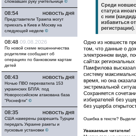
сломавших руку учительнице
©
Среди новшес
статуса иноа
08:54
НОВОСТЬ ДНЯ
с ним (кандид
Представители Трампа могут
избавиться от
приехать в Киев и Москву на
регистрации).
следующей неделе
©
08:48
09.08.2026
Одно из новшеств пр
По новой схеме мошенничества
том, что данные о до
родителям сообщают об
электронном виде, по
операциях по банковским картам
сайтах региональных
детей
Памфилова высказал
систему максимально
08:43
НОВОСТЬ ДНЯ
время, но она оказал
Ночью ПВО перехватила 153
экстремальной ситуа
украинских БПЛА: под
Сохраняется сочетани
Новороссийском атакована база
избирателей без уще
"Роснефти"
©
без ущерба открытос
08:35
НОВОСТЬ ДНЯ
США намерены разрешить Турции
Ошибка в тексте? Выдел
передать Украине ракеты и
пусковые установки
©
Уважаемые читатели!