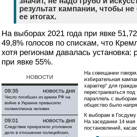
значит, не надо грубо и искус
результат кампании, чтобы не
ее итогах.
На выборах 2021 года при явке 51,
49,8% голосов по спискам, что Кре
хотя регионам давалась установка: 
при явке 55%.
На совещании говорил
НОВОСТИ
избирательная кампа
характер" для гражда
09:35
НОВОСТЬ ДНЯ
перестраиваться под
Число погибших из армии РФ на
параллель с выборам
войне в Украине превысило
общество было напря
полмиллиона человек
К выборам в Госдуму
09:01
НОВОСТЬ ДНЯ
На заседании 14 мая 
Следствие прекратило уголовное
постановлений, каса
дело в отношении полицейских,