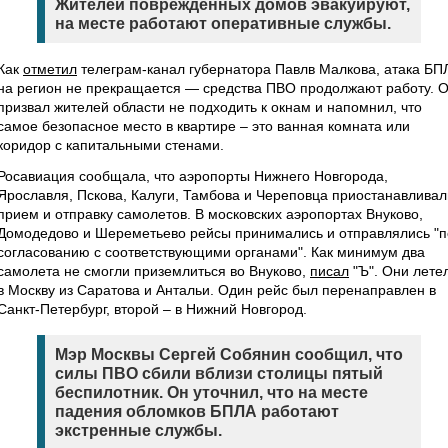
Жителей поврежденных домов эвакуируют,
на месте работают оперативные службы.
Как
отметил
телеграм-канал губернатора Павлв Малкова, атака БП
на регион не прекращается — средства ПВО продолжают работу. 
призвал жителей области не подходить к окнам и напомнил, что
самое безопасное место в квартире – это ванная комната или
коридор с капитальными стенами.
Росавиация сообщала, что аэропорты Нижнего Новгорода,
Ярославля, Пскова, Калуги, Тамбова и Череповца приостанавливал
прием и отправку самолетов. В московских аэропортах Внуково,
Домодедово и Шереметьево рейсы принимались и отправлялись "п
согласованию с соответствующими органами". Как минимум два
самолета не смогли приземлиться во Внуково,
писал
"Ъ". Они лете
в Москву из Саратова и Антальи. Один рейс был перенаправлен в
Санкт-Петербург, второй – в Нижний Новгород.
Мэр Москвы Сергей Собянин сообщил, что
силы ПВО сбили вблизи столицы пятый
беспилотник. Он уточнил, что на месте
падения обломков БПЛА работают
экстренные службы.