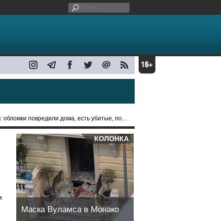
мки повредили дома, есть убитые, поврежден НПЗ
КОЛОНКА
и
Маска Вуламса в Монако