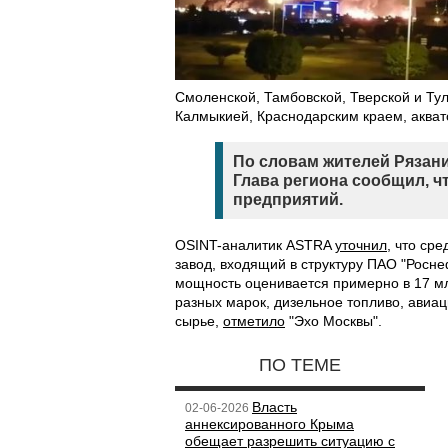
Смоленской, Тамбовской, Тверской и Ту
Калмыкией, Краснодарским краем, акват
По словам жителей Рязан
Глава региона сообщил, ч
предприятий.
OSINT-аналитик ASTRA
уточнил
, что ср
завод, входящий в структуру ПАО "Росне
мощность оценивается примерно в 17 мл
разных марок, дизельное топливо, авиа
сырье,
отметило
"Эхо Москвы".
ПО ТЕМЕ
Власть
02-06-2026
аннексированного Крыма
обещает разрешить ситуацию с