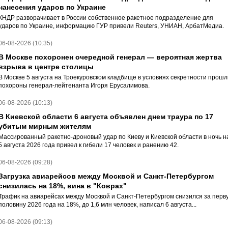
нанесения ударов по Украине
КНДР разворачивает в России собственное ракетное подразделение для
ударов по Украине, информацию ГУР привели Reuters, УНИАН, АрбатМедиа.
06-08-2026 (10:35)
В Москве похоронен очередной генерал — вероятная жертва
взрыва в центре столицы
В Москве 5 августа на Троекуровском кладбище в условиях секретности прошл
похороны генерал-лейтенанта Игоря Ерусалимова.
06-08-2026 (10:13)
В Киевской области 6 августа объявлен днем траура по 17
убитым мирным жителям
Массированный ракетно-дроновый удар по Киеву и Киевской области в ночь н
5 августа 2026 года привел к гибели 17 человек и ранению 42.
06-08-2026 (09:28)
Загрузка авиарейсов между Москвой и Санкт-Петербургом
снизилась на 18%, вина в "Коврах"
Трафик на авиарейсах между Москвой и Санкт-Петербургом снизился за перв
половину 2026 года на 18%, до 1,6 млн человек, написал 6 августа...
06-08-2026 (09:13)