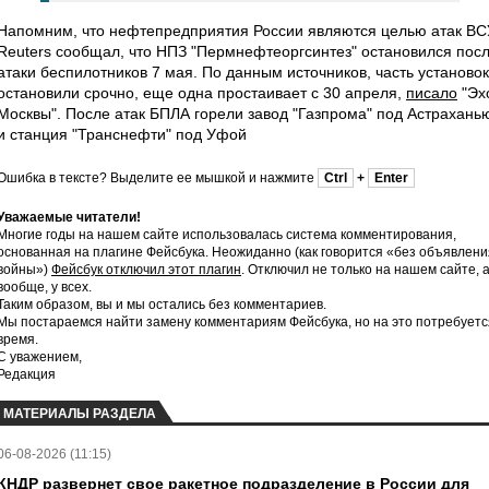
Напомним, что нефтепредприятия России являются целью атак ВС
Reuters сообщал, что НПЗ "Пермнефтеоргсинтез" остановился пос
атаки беспилотников 7 мая. По данным источников, часть установок
остановили срочно, еще одна простаивает с 30 апреля,
писало
"Эх
Москвы". После атак БПЛА горели завод "Газпрома" под Астрахань
и станция "Транснефти" под Уфой
Ошибка в тексте? Выделите ее мышкой и нажмите
Ctrl
+
Enter
Уважаемые читатели!
Многие годы на нашем сайте использовалась система комментирования,
основанная на плагине Фейсбука. Неожиданно (как говорится «без объявлени
войны»)
Фейсбук отключил этот плагин
. Отключил не только на нашем сайте, 
вообще, у всех.
Таким образом, вы и мы остались без комментариев.
Мы постараемся найти замену комментариям Фейсбука, но на это потребуетс
время.
С уважением,
Редакция
МАТЕРИАЛЫ РАЗДЕЛА
06-08-2026 (11:15)
КНДР развернет свое ракетное подразделение в России для