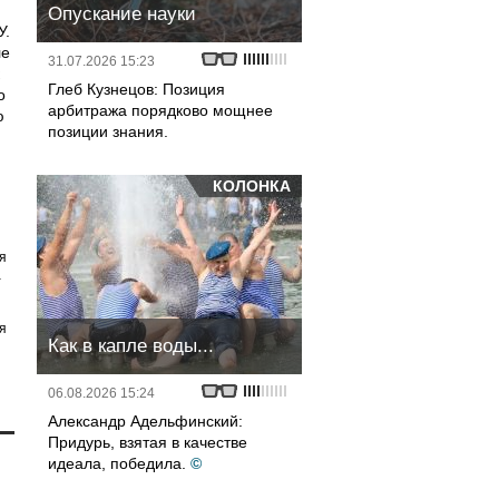
Опускание науки
У.
ле
31.07.2026 15:23
Глеб Кузнецов: Позиция
о
арбитража порядково мощнее
ю
позиции знания.
КОЛОНКА
я
а
я
Как в капле воды...
06.08.2026 15:24
Александр Адельфинский:
Придурь, взятая в качестве
идеала, победила.
©