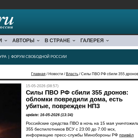
И
АВТОРЫ
В СТРАНЕ
ГАЛЕРЕЯ
УРА
|
ФОРУМ СВОБОДНОЙ РОССИИ
Главная
/ Новости /
Власть
/ Силы ПВО РФ сбили 355 дронов: обло
15-05-2026 (08:57)
Силы ПВО РФ сбили 355 дронов:
обломки повредили дома, есть
убитые, поврежден НПЗ
update: 16-05-2026 (13:34)
Российские средства ПВО в ночь на 15 мая уничтожил
355 беспилотников ВСУ с 23:00 до 7:00 мск,
информацию пресс-службы Минобороны РФ
привёл