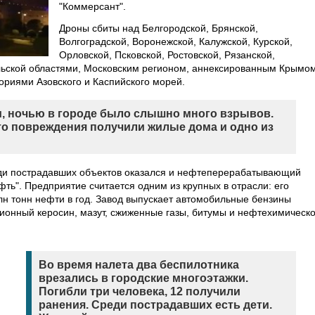
"Коммерсант".
Дроны сбиты над Белгородской, Брянской,
Волгоградской, Воронежской, Калужской, Курской,
Орловской, Псковской, Ростовской, Рязанской,
льской областями, Московским регионом, аннексированным Крымом
ориями Азовского и Каспийского морей.
и, ночью в городе было слышно много взрывов.
то повреждения получили жилые дома и одно из
еди пострадавших объектов оказался и нефтеперерабатывающий
фть". Предприятие считается одним из крупных в отрасли: его
н тонн нефти в год. Завод выпускает автомобильные бензины
ционный керосин, мазут, сжиженные газы, битумы и нефтехимическ
Во время налета два беспилотника
врезались в городские многоэтажки.
Погибли три человека, 12 получили
ранения. Среди пострадавших есть дети.