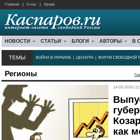
Главная
|
О нас
|
Архив
НОВОСТИ
СТАТЬИ
БЛОГИ
АВТОРЫ
В 
ТЕМЫ
ВОЙНА В УКРАИНЕ
|
ЦЕНЗУРА
|
ФОРУМ СВОБОДНОЙ 
Регионы
Гл
14-05-2026 (12
Выпу
губе
Коза
как 