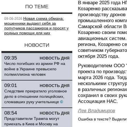
В январе 2025 года 
ПО ТЕМЕ
Козаренко рассказыва
производству дронов 
Новая схема обмана:
09-06-2026
промышленного компле
мошенники выдают себя за
Самарской области 
попутчиков пассажиров и просят у
Козаренко своим пом
родных помощи для них
авиационных систем.
региона, Козаренко 
НОВОСТИ
советником губернато
октября 2025 года.
09:35
НОВОСТЬ ДНЯ
Число погибших из армии РФ на
Руководителем ООО "
войне в Украине превысило
проекта по производ
полмиллиона человек
марта 2026 года. Тог
несколькими структу
09:01
НОВОСТЬ ДНЯ
в различных региона
Следствие прекратило уголовное
сохранил в своих рук
дело в отношении полицейских,
Ассоциация НАС.
сломавших руку учительнице
©
Лев Владимиров
08:54
НОВОСТЬ ДНЯ
Представители Трампа могут
Ошибка в тексте? Выдел
приехать в Киев и Москву на