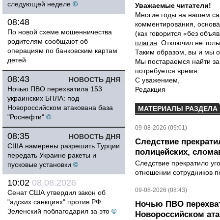
следующей неделе
©
Уважаемые читатели!
Многие годы на нашем са
08:48
комментирования, основа
По новой схеме мошенничества
(как говорится «без объ
родителям сообщают об
плагин
. Отключил не толь
операциям по банковским картам
Таким образом, вы и мы о
детей
Мы постараемся найти за
потребуется время.
08:43
НОВОСТЬ ДНЯ
С уважением,
Ночью ПВО перехватила 153
Редакция
украинских БПЛА: под
Новороссийском атакована база
МАТЕРИАЛЫ РАЗДЕЛА
"Роснефти"
©
09-08-2026 (09:01)
08:35
НОВОСТЬ ДНЯ
Следствие прекрати
США намерены разрешить Турции
полицейских, слома
передать Украине ракеты и
Следствие прекратило уг
пусковые установки
©
отношении сотрудников п
10:02
08.08.2026
09-08-2026 (08:43)
Сенат США утвердил закон об
"адских санкциях" против РФ:
Ночью ПВО перехват
Зеленский поблагодарил за это
©
Новороссийском ата