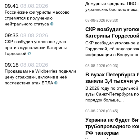
Дежурные средства ПВО в 
09:41
08.08.2026
украинских беспилотника
Российские фигуристы массово
стремятся к получению
08-08-2026 (09:33)
нейтрального статуса
©
СКР возбудил уголо
09:33
08.08.2026
Катерины Гордеево
СКР возбудил уголовное дело
СКР возбудил уголовное 
против журналистки Катерины
Гордеевой, её подозрева
Гордеевой
©
информации о Вооруженн
09:18
08.08.2026
08-08-2026 (09:03)
Продавцам на Wildberries подняли
В вузах Петербурга
цену страховки, включив в неё
заняли 3,4 тысячи у
последствия атак БПЛА
©
В 2026 году по отдельной
вузы Санкт-Петербурга по
порядок больше,...
08-08-2026 (08:45)
Украина не будет би
трубопроводного ко
РФ танкерам